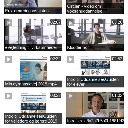
Circlen - video om
Eux-ernæringsassistent
voksenuddannelse
02:07
03:26
eVejledning til virksomheder
Kluddermor
02:32
02:52
Intro til UddannelsesGuiden
Min gymnasievej 2019.mp4
for elever
03:33
01:02
Intro til UddannelsesGuiden
Introfilm_c8a2a7b5a0b1881fd3
for vejledere og lærere 2019