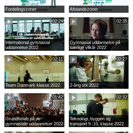
Fordelingszoner
Afstandszoner
02:24
02:35
International gymnasial
Gymnasial uddannelse på
uddannelse 2022
særlige vilkår 2022
02:11
02:27
Team Danmark klasse 2022
2-årig stx 2022
01:42
02:32
Grundforløb på de
Teknologi, byggeri og
gymnasiale uddannelser 2022
transport 9.-10. klasse 2022