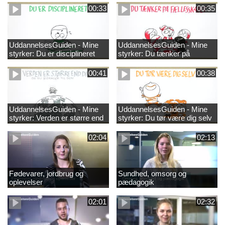
00:33
00:35
UddannelsesGuiden - Mine
UddannelsesGuiden - Mine
styrker: Du er disciplineret
styrker: Du tænker på
fællesskabet
00:41
00:38
UddannelsesGuiden - Mine
UddannelsesGuiden - Mine
styrker: Verden er større end
styrker: Du tør være dig selv
dig og du bidrager til den
02:04
02:13
Fødevarer, jordbrug og
Sundhed, omsorg og
oplevelser
pædagogik
02:01
02:32