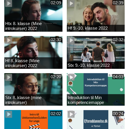
02:09
02:39
Htx 8. klasse (Mine
Hf 9.-10. klasse 2022
introkurser) 2022
02:30
02:32
Hf 8. klasse (Mine
Stx 9.-10. klasse 2022
introkurser) 2022
02:20
04:03
Stx 8. klasse (mine
Introduktion til Min
introkurser)
kompetencemappe
02:02
00:24