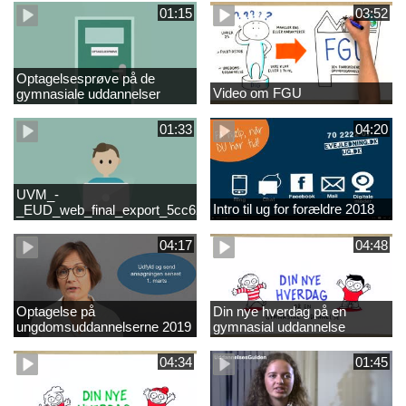
01:15
03:52
Optagelsesprøve på de
Video om FGU
gymnasiale uddannelser
01:33
04:20
UVM_-
Intro til ug for forældre 2018
_EUD_web_final_export_5cc62b2de8a2eab5775e52e524e16290
04:17
04:48
Optagelse på
Din nye hverdag på en
ungdomsuddannelserne 2019
gymnasial uddannelse
04:34
01:45