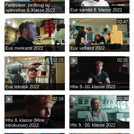
Fødevarer, jordbrug og
Eux samlet 8. klasse 2022
oplevelser 8. klasse 2022
02:39
02:47
Eux merkantil 2022
Eux velfærd 2022
02:15
02:31
Eux teknisk 2022
Hhx 9.-10. klasse 2022
02:18
02:38
Hhx 8. klasse (Mine
Htx 9. -10. klasse 2022
introkurser) 2022