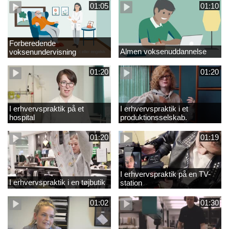
01:05
01:10
Forberedende
Almen voksenuddannelse
voksenundervisning
01:20
01:20
I erhvervspraktik på et
I erhvervspraktik i et
hospital
produktionsselskab.
01:20
01:19
I erhvervspraktik på en TV-
I erhvervspraktik i en tøjbutik
station
01:02
01:30