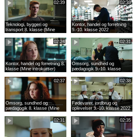
02:39
02:33
Teknologi, byggeri og
Kontor, handel og forretning
transport 8. klasse (Mine
9.-10. klasse 2022
introkurser) 2022
02:24
02:31
Kontor, handel og forretning 8.
Omsorg, sundhed og
klasse (Mine introkurser)
pædagogik 9.-10. klasse
2022
2022
02:37
02:38
Omsorg, sundhed og
Fødevarer, jordbrug og
pædagogik 8. klasse (Mine
oplevelser 9.-10. klasse 2022
introkurser) 2022
02:31
02:35