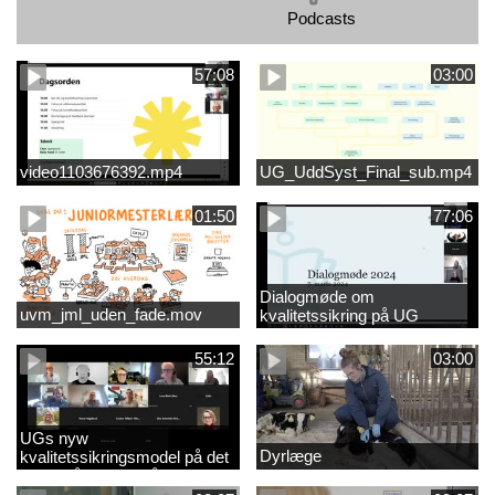
Podcasts
57:08
03:00
video1103676392.mp4
UG_UddSyst_Final_sub.mp4
01:50
77:06
Dialogmøde om
uvm_jml_uden_fade.mov
kvalitetssikring på UG
55:12
03:00
UGs nyw
Dyrlæge
kvalitetssikringsmodel på det
videregående område