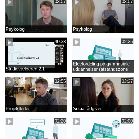
03:07
03:07
Psykolog
Psykolog
40:33
02:25
Elevfordeling på gymnasiale
Studievælgeren 2.1
uddannelser (afstandszone
redigeret)
02:55
03:27
Projektleder
Socialrådgiver
02:20
02:00