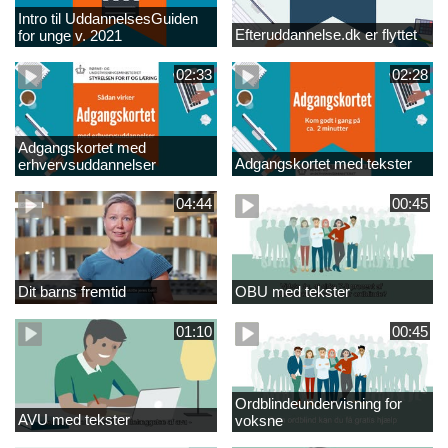
Intro til UddannelsesGuiden
Efteruddannelse.dk er flyttet
for unge v. 2021
02:33
02:28
Adgangskortet med
Adgangskortet med tekster
erhvervsuddannelser
04:44
00:45
Dit barns fremtid
OBU med tekster
01:10
00:45
Ordblindeundervisning for
AVU med tekster
voksne