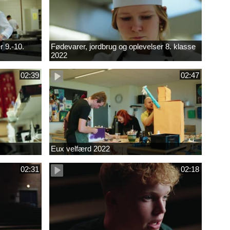
r 9.-10.
Fødevarer, jordbrug og oplevelser 8. klasse
2022
02:39
02:47
Eux velfærd 2022
02:31
02:18