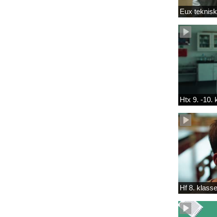
Eux teknis
Htx 9. -10.
Hf 8. klass