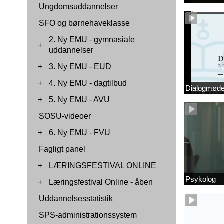
Ungdomsuddannelser
SFO og børnehaveklasse
2. Ny EMU - gymnasiale
+
uddannelser
+
3. Ny EMU - EUD
+
4. Ny EMU - dagtilbud
Dialogmøde 
+
5. Ny EMU - AVU
SOSU-videoer
+
6. Ny EMU - FVU
Fagligt panel
+
LÆRINGSFESTIVAL ONLINE
Psykolog
+
Læringsfestival Online - åben
Uddannelsesstatistik
SPS-administrationssystem