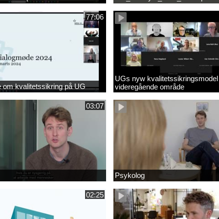
77:06
UGs nyw kvalitetssikringsmodel
om kvalitetssikring på UG
videregående område
03:07
Psykolog
02:25