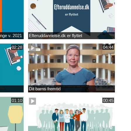
unge v. 2021
Efteruddannelse.dk er flyttet
02:28
04:44
Dit barns fremtid
01:10
00:45