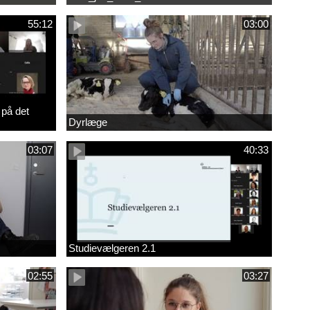
55:12
03:00
 på det
Dyrlæge
03:07
40:33
Studievælgeren 2.1
02:55
03:27