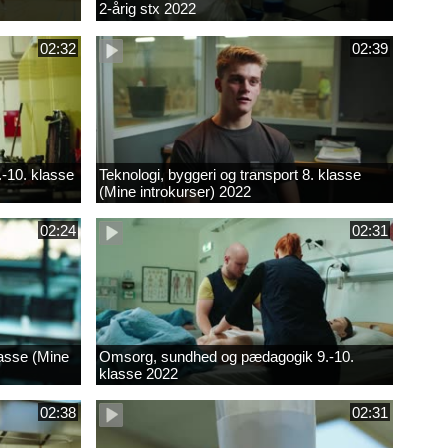
2-årig stx 2022
02:32
02:39
.-10. klasse
Teknologi, byggeri og transport 8. klasse
(Mine introkurser) 2022
02:24
02:31
lasse (Mine
Omsorg, sundhed og pædagogik 9.-10.
klasse 2022
02:38
02:31