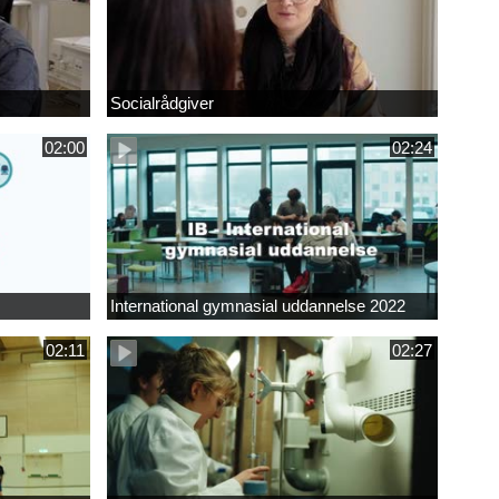
Socialrådgiver
02:00
02:24
International gymnasial uddannelse 2022
02:11
02:27