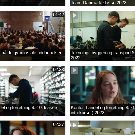
Team Danmark klasse 2022
01:42
b på de gymnasiale uddannelser
Teknologi, byggeri og transport 9
2022
02:33
el og forretning 9.-10. klasse
Kontor, handel og forretning 8. k
introkurser) 2022
02:37