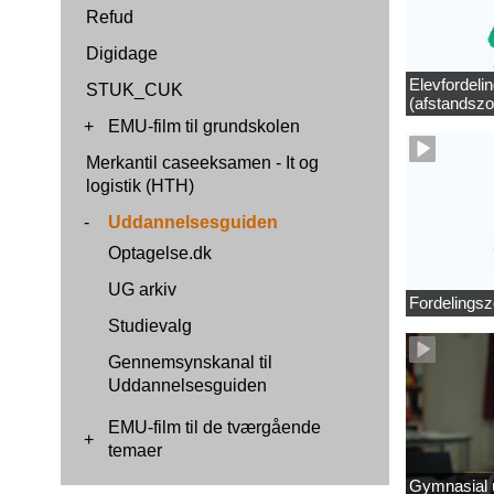
Refud
Digidage
Elevfordeli
STUK_CUK
(afstandszo
+
EMU-film til grundskolen
Merkantil caseeksamen - It og
logistik (HTH)
-
Uddannelsesguiden
Optagelse.dk
UG arkiv
Fordelingsz
Studievalg
Gennemsynskanal til
Uddannelsesguiden
EMU-film til de tværgående
+
temaer
Gymnasial u