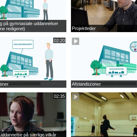
ng på gymnasiale uddannelser
Projektleder
ne redigeret)
02:20
oner
Afstandszoner
02:35
ddannelse på særlige vilkår