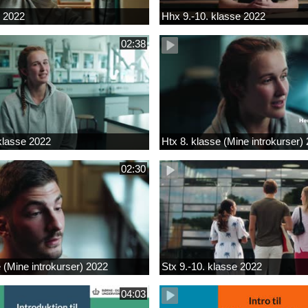
k 2022
Hhx 9.-10. klasse 2022
02:38
 klasse 2022
Htx 8. klasse (Mine introkurser)
02:30
e (Mine introkurser) 2022
Stx 9.-10. klasse 2022
04:03