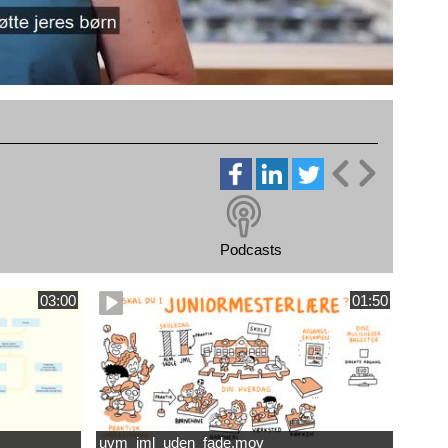
Podcasts
03:00
01:50
uvm_jml_uden_fade.mov