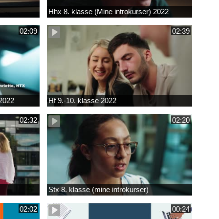
Hhx 8. klasse (Mine introkurser) 2022
02:09
02:39
 2022
Hf 9.-10. klasse 2022
02:32
02:20
Stx 8. klasse (mine introkurser)
02:02
00:24