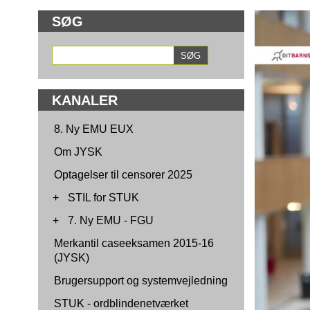
SØG
KANALER
8. Ny EMU EUX
Om JYSK
Optagelser til censorer 2025
+
STIL for STUK
+
7. Ny EMU - FGU
Merkantil caseeksamen 2015-16
(JYSK)
Brugersupport og systemvejledning
STUK - ordblindenetværket