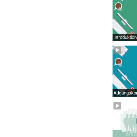
Introduktio
Adgangskor