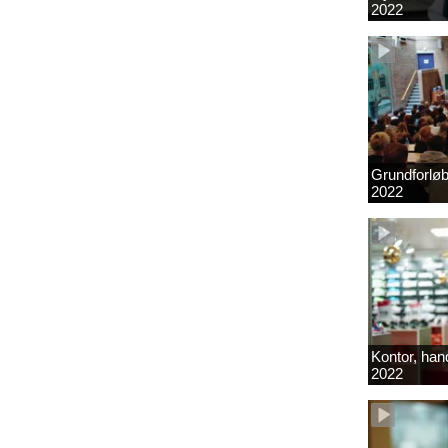
2022
Grundforlø
2022
Kontor, hand
2022