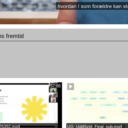
ns fremtid
57:08
676392.mp4
UG_UddSyst_Final_sub.mp4