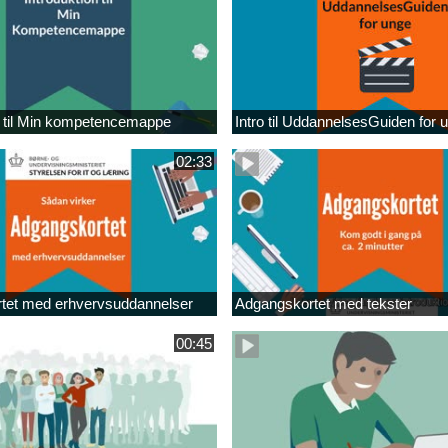
n til Min kompetencemappe
Intro til UddannelsesGuiden for 
02:33
tet med erhvervsuddannelser
Adgangskortet med tekster
00:45