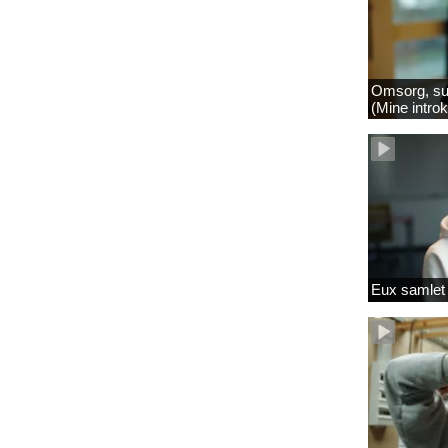
Omsorg, su
(Mine intro
Eux samlet 