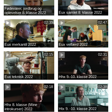
Fødevarer, jordbrug og
Eux samlet 8. klasse 2022
oplevelser 8. klasse 2022
02:39
02:47
Eux merkantil 2022
Eux velfærd 2022
02:15
02:31
Eux teknisk 2022
Hhx 9.-10. klasse 2022
02:18
02:38
Hhx 8. klasse (Mine
Htx 9. -10. klasse 2022
introkurser) 2022