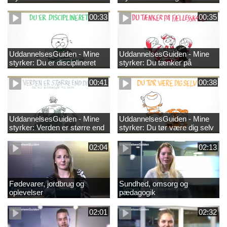
00:33
00:35
UddannelsesGuiden - Mine
UddannelsesGuiden - Mine
styrker: Du er disciplineret
styrker: Du tænker på
fællesskabet
00:41
00:38
UddannelsesGuiden - Mine
UddannelsesGuiden - Mine
styrker: Verden er større end
styrker: Du tør være dig selv
dig og du bidrager til den
02:04
02:13
Fødevarer, jordbrug og
Sundhed, omsorg og
oplevelser
pædagogik
02:01
02:32