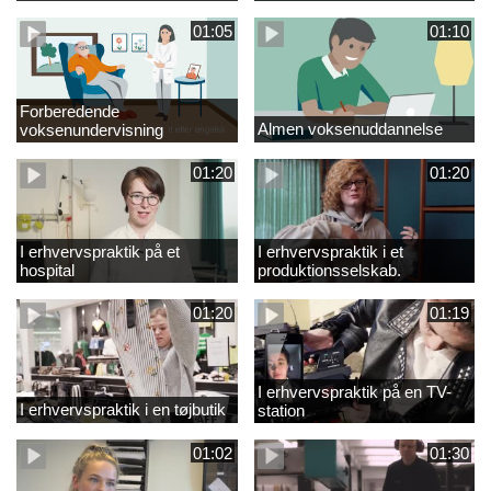
01:05
01:10
Forberedende
Almen voksenuddannelse
voksenundervisning
01:20
01:20
I erhvervspraktik på et
I erhvervspraktik i et
hospital
produktionsselskab.
01:20
01:19
I erhvervspraktik på en TV-
I erhvervspraktik i en tøjbutik
station
01:02
01:30