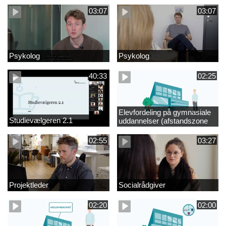
03:07
03:07
Psykolog
Psykolog
40:33
02:25
Elevfordeling på gymnasiale
Studievælgeren 2.1
uddannelser (afstandszone
redigeret)
02:55
03:27
Projektleder
Socialrådgiver
02:20
02:00