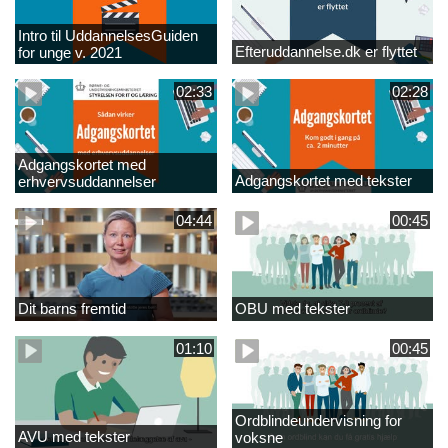
Intro til UddannelsesGuiden
Efteruddannelse.dk er flyttet
for unge v. 2021
02:33
02:28
Adgangskortet med
Adgangskortet med tekster
erhvervsuddannelser
04:44
00:45
Dit barns fremtid
OBU med tekster
01:10
00:45
Ordblindeundervisning for
AVU med tekster
voksne