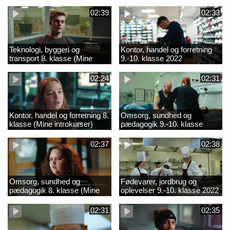
02:39
02:33
Teknologi, byggeri og
Kontor, handel og forretning
transport 8. klasse (Mine
9.-10. klasse 2022
introkurser) 2022
02:24
02:31
Kontor, handel og forretning 8.
Omsorg, sundhed og
klasse (Mine introkurser)
pædagogik 9.-10. klasse
2022
2022
02:37
02:38
Omsorg, sundhed og
Fødevarer, jordbrug og
pædagogik 8. klasse (Mine
oplevelser 9.-10. klasse 2022
introkurser) 2022
02:31
02:35