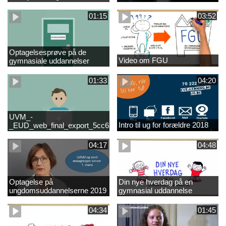
01:15
03:52
Optagelsesprøve på de
Video om FGU
gymnasiale uddannelser
01:33
04:20
UVM_-
Intro til ug for forældre 2018
_EUD_web_final_export_5cc62b2de8a2eab5775e52e524e16290
04:17
04:48
Optagelse på
Din nye hverdag på en
ungdomsuddannelserne 2019
gymnasial uddannelse
04:34
01:45