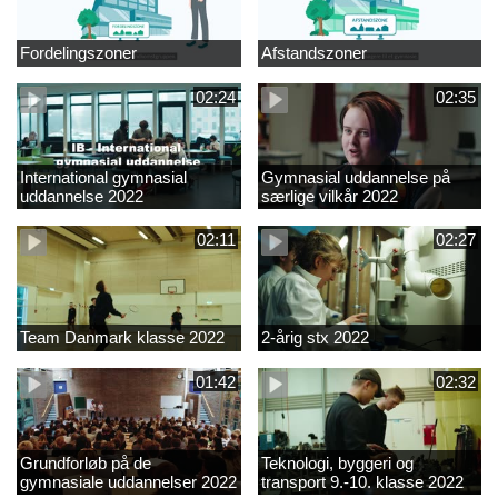
Fordelingszoner
Afstandszoner
02:24
02:35
International gymnasial
Gymnasial uddannelse på
uddannelse 2022
særlige vilkår 2022
02:11
02:27
Team Danmark klasse 2022
2-årig stx 2022
01:42
02:32
Grundforløb på de
Teknologi, byggeri og
gymnasiale uddannelser 2022
transport 9.-10. klasse 2022