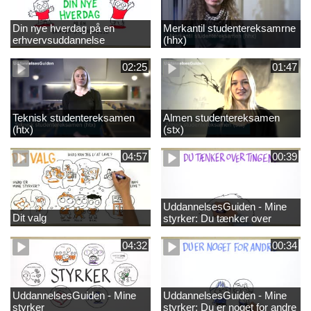
Din nye hverdag på en
Merkantil studentereksamrne
erhvervsuddannelse
(hhx)
02:25
01:47
Teknisk studentereksamen
Almen studentereksamen
(htx)
(stx)
04:57
00:39
UddannelsesGuiden - Mine
Dit valg
styrker: Du tænker over
tingene
04:32
00:34
UddannelsesGuiden - Mine
UddannelsesGuiden - Mine
styrker
styrker: Du er noget for andre