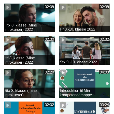
02:09
02:39
Htx 8. klasse (Mine
Hf 9.-10. klasse 2022
introkurser) 2022
02:30
02:32
Hf 8. klasse (Mine
Stx 9.-10. klasse 2022
introkurser) 2022
02:20
04:03
Stx 8. klasse (mine
Introduktion til Min
introkurser)
kompetencemappe
02:02
00:24