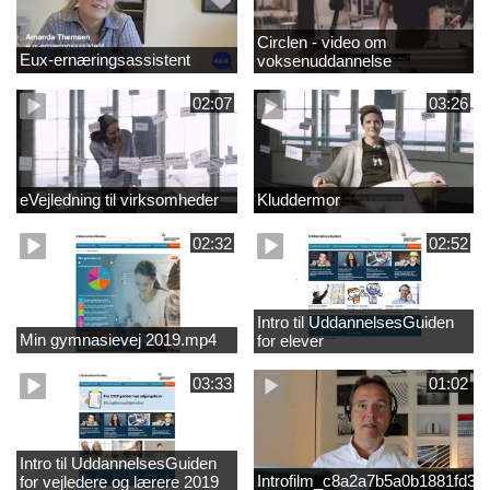
Circlen - video om
Eux-ernæringsassistent
voksenuddannelse
02:07
03:26
eVejledning til virksomheder
Kluddermor
02:32
02:52
Intro til UddannelsesGuiden
Min gymnasievej 2019.mp4
for elever
03:33
01:02
Intro til UddannelsesGuiden
Introfilm_c8a2a7b5a0b1881fd3
for vejledere og lærere 2019