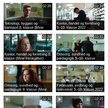
02:39
02:33
Teknologi, byggeri og
Kontor, handel og forretning
transport 8. klasse (Mine
9.-10. klasse 2022
introkurser) 2022
02:24
02:31
Kontor, handel og forretning 8.
Omsorg, sundhed og
klasse (Mine introkurser)
pædagogik 9.-10. klasse
2022
2022
02:37
02:38
Omsorg, sundhed og
Fødevarer, jordbrug og
pædagogik 8. klasse (Mine
oplevelser 9.-10. klasse 2022
introkurser) 2022
02:31
02:35