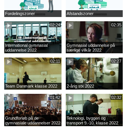
Fordelingszoner
Afstandszoner
02:24
02:35
International gymnasial
Gymnasial uddannelse på
uddannelse 2022
særlige vilkår 2022
02:11
02:27
Team Danmark klasse 2022
2-årig stx 2022
01:42
02:32
Grundforløb på de
Teknologi, byggeri og
gymnasiale uddannelser 2022
transport 9.-10. klasse 2022