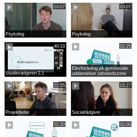
03:07
03:07
Psykolog
Psykolog
40:33
02:25
Elevfordeling på gymnasiale
Studievælgeren 2.1
uddannelser (afstandszone
redigeret)
02:55
03:27
Projektleder
Socialrådgiver
02:20
02:00