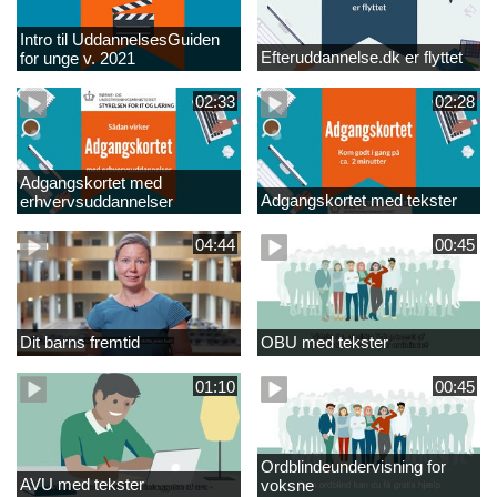
Intro til UddannelsesGuiden
Efteruddannelse.dk er flyttet
for unge v. 2021
02:33
02:28
Adgangskortet med
Adgangskortet med tekster
erhvervsuddannelser
04:44
00:45
Dit barns fremtid
OBU med tekster
01:10
00:45
Ordblindeundervisning for
AVU med tekster
voksne