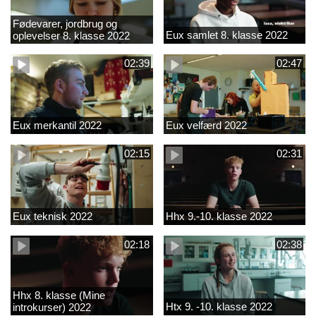
Fødevarer, jordbrug og
Eux samlet 8. klasse 2022
oplevelser 8. klasse 2022
02:39
02:47
Eux merkantil 2022
Eux velfærd 2022
02:15
02:31
Eux teknisk 2022
Hhx 9.-10. klasse 2022
02:18
02:38
Hhx 8. klasse (Mine
Htx 9. -10. klasse 2022
introkurser) 2022