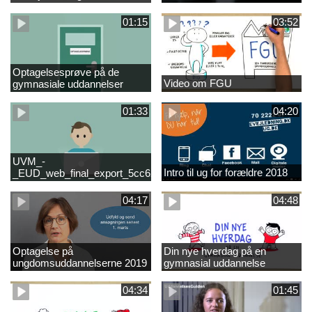
01:15
03:52
Optagelsesprøve på de
Video om FGU
gymnasiale uddannelser
01:33
04:20
UVM_-
Intro til ug for forældre 2018
_EUD_web_final_export_5cc62b2de8a2eab5775e52e524e16290
04:17
04:48
Optagelse på
Din nye hverdag på en
ungdomsuddannelserne 2019
gymnasial uddannelse
04:34
01:45