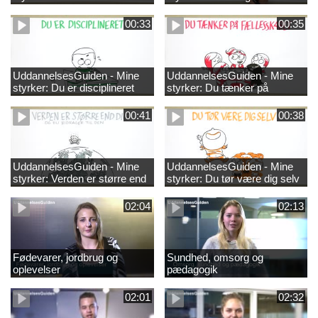
00:33
00:35
UddannelsesGuiden - Mine
UddannelsesGuiden - Mine
styrker: Du er disciplineret
styrker: Du tænker på
fællesskabet
00:41
00:38
UddannelsesGuiden - Mine
UddannelsesGuiden - Mine
styrker: Verden er større end
styrker: Du tør være dig selv
dig og du bidrager til den
02:04
02:13
Fødevarer, jordbrug og
Sundhed, omsorg og
oplevelser
pædagogik
02:01
02:32