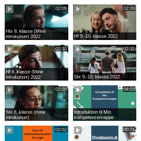
02:09
02:39
Htx 8. klasse (Mine
Hf 9.-10. klasse 2022
introkurser) 2022
02:30
02:32
Hf 8. klasse (Mine
Stx 9.-10. klasse 2022
introkurser) 2022
02:20
04:03
Stx 8. klasse (mine
Introduktion til Min
introkurser)
kompetencemappe
02:02
00:24