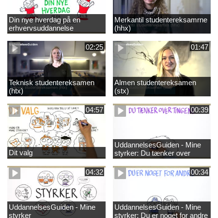
Din nye hverdag på en
Merkantil studentereksamrne
erhvervsuddannelse
(hhx)
02:25
01:47
Teknisk studentereksamen
Almen studentereksamen
(htx)
(stx)
04:57
00:39
UddannelsesGuiden - Mine
Dit valg
styrker: Du tænker over
tingene
04:32
00:34
UddannelsesGuiden - Mine
UddannelsesGuiden - Mine
styrker
styrker: Du er noget for andre