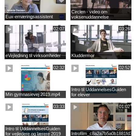
Circlen - video om
Eux-ernæringsassistent
voksenuddannelse
02:07
03:26
eVejledning til virksomheder
Kluddermor
02:32
02:52
Intro til UddannelsesGuiden
Min gymnasievej 2019.mp4
for elever
03:33
01:02
Intro til UddannelsesGuiden
Introfilm_c8a2a7b5a0b1881fd3
for vejledere og lærere 2019