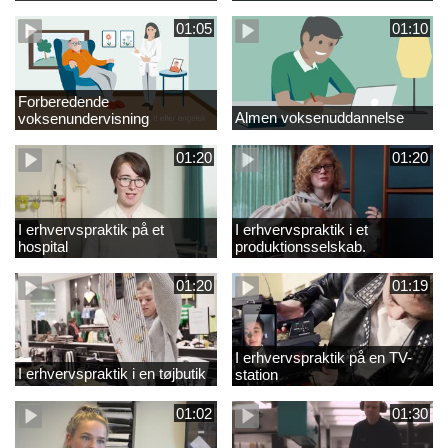
01:05
01:10
Forberedende
Almen voksenuddannelse
voksenundervisning
01:20
01:20
I erhvervspraktik på et
I erhvervspraktik i et
hospital
produktionsselskab.
01:20
01:19
I erhvervspraktik på en TV-
I erhvervspraktik i en tøjbutik
station
01:02
01:30