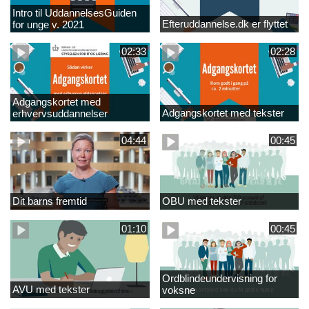
Intro til UddannelsesGuiden
Efteruddannelse.dk er flyttet
for unge v. 2021
02:33
02:28
Adgangskortet med
Adgangskortet med tekster
erhvervsuddannelser
04:44
00:45
Dit barns fremtid
OBU med tekster
01:10
00:45
Ordblindeundervisning for
AVU med tekster
voksne