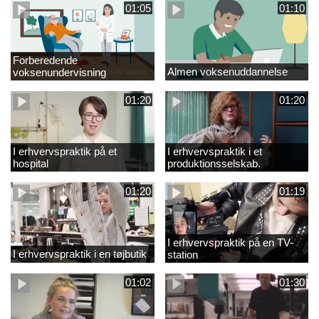
01:05
01:10
Forberedende
Almen voksenuddannelse
voksenundervisning
01:20
01:20
I erhvervspraktik på et
I erhvervspraktik i et
hospital
produktionsselskab.
01:20
01:19
I erhvervspraktik på en TV-
I erhvervspraktik i en tøjbutik
station
01:02
01:30