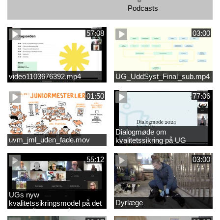
Podcasts
57:08
03:00
video1103676392.mp4
UG_UddSyst_Final_sub.mp4
01:50
77:06
Dialogmøde om
uvm_jml_uden_fade.mov
kvalitetssikring på UG
55:12
03:00
UGs nyw
Dyrlæge
kvalitetssikringsmodel på det
videregående område