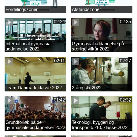
Fordelingszoner
Afstandszoner
02:24
02:35
International gymnasial
Gymnasial uddannelse på
uddannelse 2022
særlige vilkår 2022
02:11
02:27
Team Danmark klasse 2022
2-årig stx 2022
01:42
02:32
Grundforløb på de
Teknologi, byggeri og
gymnasiale uddannelser 2022
transport 9.-10. klasse 2022