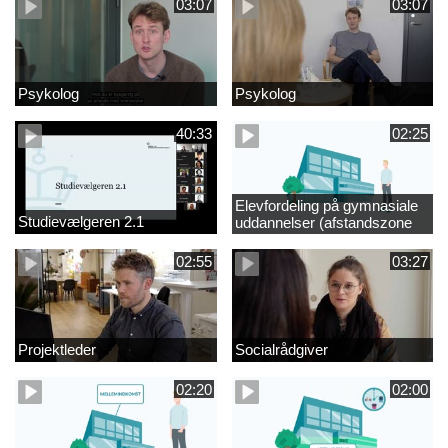
03:07
03:07
Psykolog
Psykolog
40:33
02:25
Elevfordeling på gymnasiale
Studievælgeren 2.1
uddannelser (afstandszone
redigeret)
02:55
03:27
Projektleder
Socialrådgiver
02:20
02:00