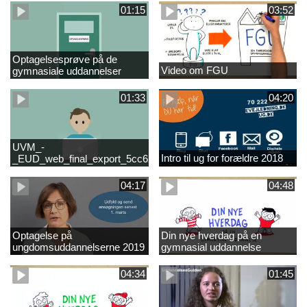
01:15
03:52
Optagelsesprøve på de
Video om FGU
gymnasiale uddannelser
01:33
04:20
UVM_-
Intro til ug for forældre 2018
_EUD_web_final_export_5cc62b2de8a2eab5775e52e524e16290
04:17
04:48
Optagelse på
Din nye hverdag på en
ungdomsuddannelserne 2019
gymnasial uddannelse
04:34
01:45