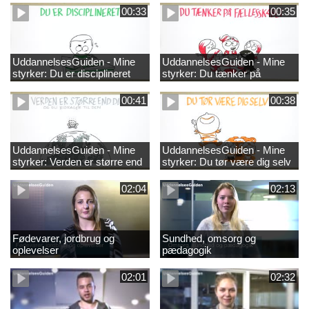
00:33
00:35
UddannelsesGuiden - Mine
UddannelsesGuiden - Mine
styrker: Du er disciplineret
styrker: Du tænker på
fællesskabet
00:41
00:38
UddannelsesGuiden - Mine
UddannelsesGuiden - Mine
styrker: Verden er større end
styrker: Du tør være dig selv
dig og du bidrager til den
02:04
02:13
Fødevarer, jordbrug og
Sundhed, omsorg og
oplevelser
pædagogik
02:01
02:32