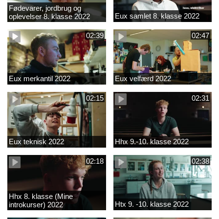
Fødevarer, jordbrug og
Eux samlet 8. klasse 2022
oplevelser 8. klasse 2022
02:39
02:47
Eux merkantil 2022
Eux velfærd 2022
02:15
02:31
Eux teknisk 2022
Hhx 9.-10. klasse 2022
02:18
02:38
Hhx 8. klasse (Mine
Htx 9. -10. klasse 2022
introkurser) 2022