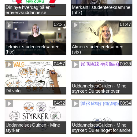
Din nye hverdag på en
Merkantil studentereksamrne
erhvervsuddannelse
(hhx)
02:25
01:47
Teknisk studentereksamen
Almen studentereksamen
(htx)
(stx)
04:57
00:39
UddannelsesGuiden - Mine
Dit valg
styrker: Du tænker over
tingene
04:32
00:34
UddannelsesGuiden - Mine
UddannelsesGuiden - Mine
styrker
styrker: Du er noget for andre