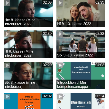
02:09
02:39
Htx 8. klasse (Mine
Hf 9.-10. klasse 2022
introkurser) 2022
02:30
02:32
Hf 8. klasse (Mine
Stx 9.-10. klasse 2022
introkurser) 2022
02:20
04:03
Stx 8. klasse (mine
Introduktion til Min
introkurser)
kompetencemappe
02:02
00:24