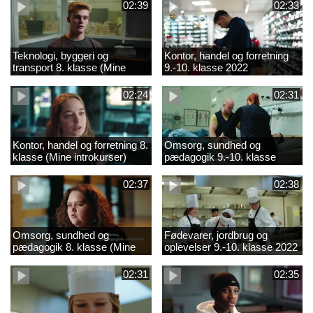
02:39
02:33
Teknologi, byggeri og
Kontor, handel og forretning
transport 8. klasse (Mine
9.-10. klasse 2022
introkurser) 2022
02:24
02:31
Kontor, handel og forretning 8.
Omsorg, sundhed og
klasse (Mine introkurser)
pædagogik 9.-10. klasse
2022
2022
02:37
02:38
Omsorg, sundhed og
Fødevarer, jordbrug og
pædagogik 8. klasse (Mine
oplevelser 9.-10. klasse 2022
introkurser) 2022
02:31
02:35