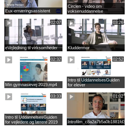
Circlen - video om
Eux-ernæringsassistent
voksenuddannelse
02:07
03:26
eVejledning til virksomheder
Kluddermor
02:32
02:52
Intro til UddannelsesGuiden
Min gymnasievej 2019.mp4
for elever
03:33
01:02
Intro til UddannelsesGuiden
Introfilm_c8a2a7b5a0b1881fd3
for vejledere og lærere 2019