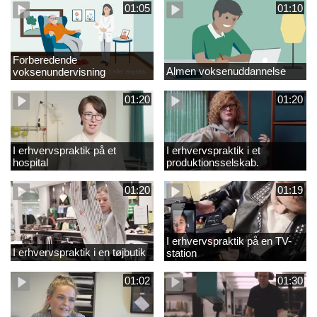
01:05
01:10
Forberedende
Almen voksenuddannelse
voksenundervisning
01:20
01:20
I erhvervspraktik på et
I erhvervspraktik i et
hospital
produktionsselskab.
01:20
01:19
I erhvervspraktik på en TV-
I erhvervspraktik i en tøjbutik
station
01:02
01:30