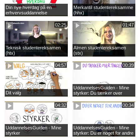
Din nye hverdag på en
Merkantil studentereksamrne
erhvervsuddannelse
(hhx)
02:25
01:47
Teknisk studentereksamen
Almen studentereksamen
(htx)
(stx)
04:57
00:39
UddannelsesGuiden - Mine
Dit valg
styrker: Du tænker over
tingene
04:32
00:34
UddannelsesGuiden - Mine
UddannelsesGuiden - Mine
styrker
styrker: Du er noget for andre