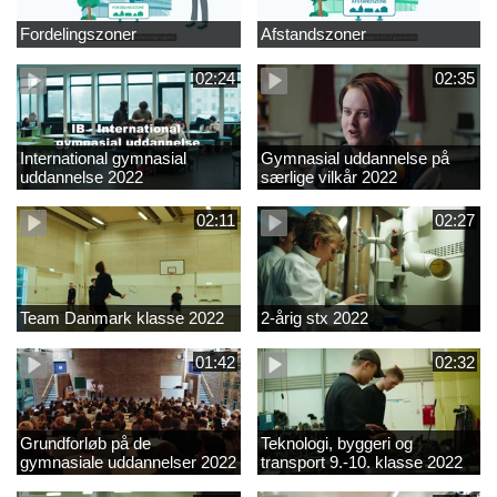
Fordelingszoner
Afstandszoner
02:24
02:35
International gymnasial
Gymnasial uddannelse på
uddannelse 2022
særlige vilkår 2022
02:11
02:27
Team Danmark klasse 2022
2-årig stx 2022
01:42
02:32
Grundforløb på de
Teknologi, byggeri og
gymnasiale uddannelser 2022
transport 9.-10. klasse 2022