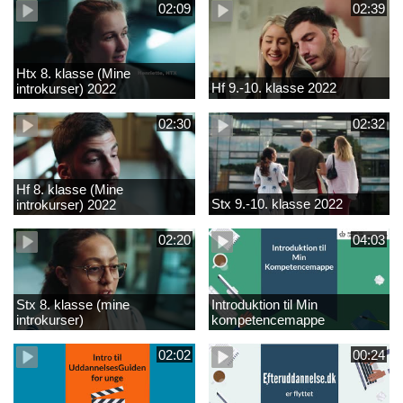
02:09
02:39
Htx 8. klasse (Mine
Hf 9.-10. klasse 2022
introkurser) 2022
02:30
02:32
Hf 8. klasse (Mine
Stx 9.-10. klasse 2022
introkurser) 2022
02:20
04:03
Stx 8. klasse (mine
Introduktion til Min
introkurser)
kompetencemappe
02:02
00:24