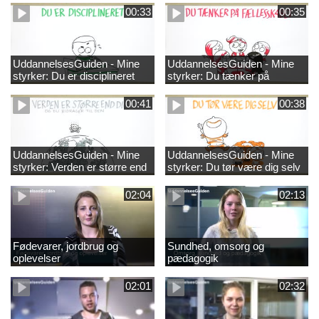
00:33
00:35
UddannelsesGuiden - Mine
UddannelsesGuiden - Mine
styrker: Du er disciplineret
styrker: Du tænker på
fællesskabet
00:41
00:38
UddannelsesGuiden - Mine
UddannelsesGuiden - Mine
styrker: Verden er større end
styrker: Du tør være dig selv
dig og du bidrager til den
02:04
02:13
Fødevarer, jordbrug og
Sundhed, omsorg og
oplevelser
pædagogik
02:01
02:32