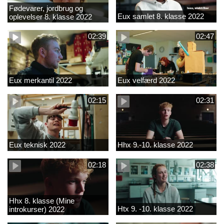
Fødevarer, jordbrug og
Eux samlet 8. klasse 2022
oplevelser 8. klasse 2022
02:39
02:47
Eux merkantil 2022
Eux velfærd 2022
02:15
02:31
Eux teknisk 2022
Hhx 9.-10. klasse 2022
02:18
02:38
Hhx 8. klasse (Mine
Htx 9. -10. klasse 2022
introkurser) 2022