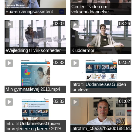
Circlen - video om
Eux-ernæringsassistent
voksenuddannelse
02:07
03:26
eVejledning til virksomheder
Kluddermor
02:32
02:52
Intro til UddannelsesGuiden
Min gymnasievej 2019.mp4
for elever
03:33
01:02
Intro til UddannelsesGuiden
Introfilm_c8a2a7b5a0b1881fd3
for vejledere og lærere 2019