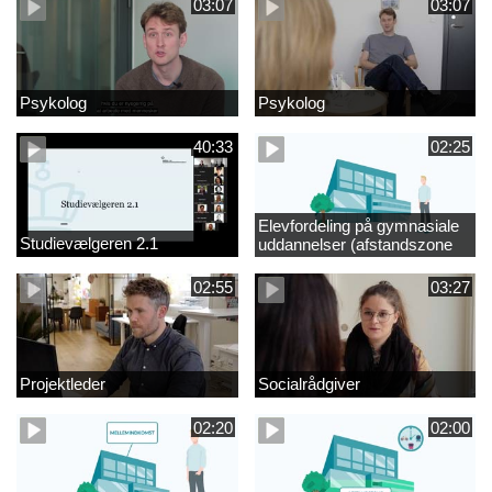
03:07
03:07
Psykolog
Psykolog
40:33
02:25
Elevfordeling på gymnasiale
Studievælgeren 2.1
uddannelser (afstandszone
redigeret)
02:55
03:27
Projektleder
Socialrådgiver
02:20
02:00