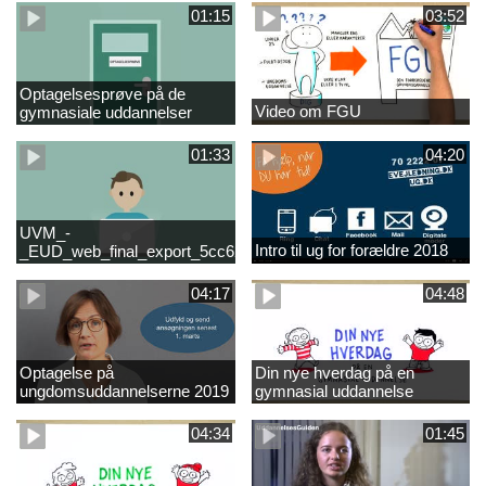
01:15
03:52
Optagelsesprøve på de
Video om FGU
gymnasiale uddannelser
01:33
04:20
UVM_-
Intro til ug for forældre 2018
_EUD_web_final_export_5cc62b2de8a2eab5775e52e524e16290
04:17
04:48
Optagelse på
Din nye hverdag på en
ungdomsuddannelserne 2019
gymnasial uddannelse
04:34
01:45