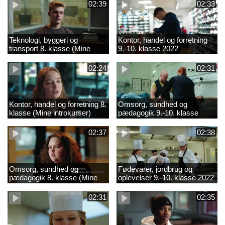
02:39
02:33
Teknologi, byggeri og
Kontor, handel og forretning
transport 8. klasse (Mine
9.-10. klasse 2022
introkurser) 2022
02:24
02:31
Kontor, handel og forretning 8.
Omsorg, sundhed og
klasse (Mine introkurser)
pædagogik 9.-10. klasse
2022
2022
02:37
02:38
Omsorg, sundhed og
Fødevarer, jordbrug og
pædagogik 8. klasse (Mine
oplevelser 9.-10. klasse 2022
introkurser) 2022
02:31
02:35