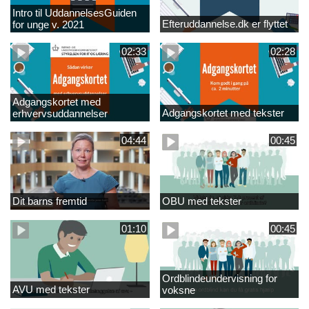
Intro til UddannelsesGuiden
Efteruddannelse.dk er flyttet
for unge v. 2021
02:33
02:28
Adgangskortet med
Adgangskortet med tekster
erhvervsuddannelser
04:44
00:45
Dit barns fremtid
OBU med tekster
01:10
00:45
Ordblindeundervisning for
AVU med tekster
voksne