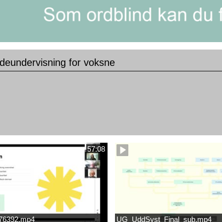
deundervisning for voksne
57:08
676392.mp4
UG_UddSyst_Final_sub.mp4