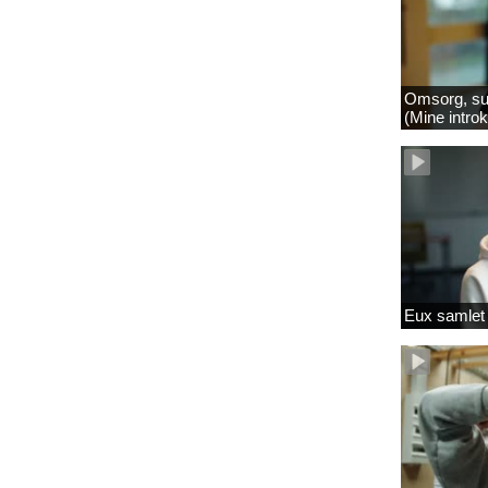
Omsorg, su
(Mine intro
Eux samlet 