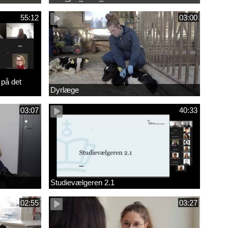
55:12
03:00
 på det
Dyrlæge
03:07
40:33
Studievælgeren 2.1
02:55
03:27