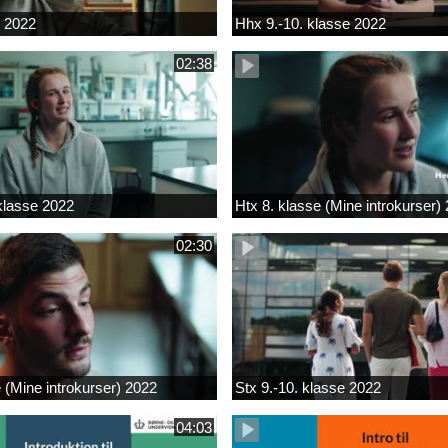
k 2022
Hhx 9.-10. klasse 2022
02:38
 klasse 2022
Htx 8. klasse (Mine introkurser)
02:30
e (Mine introkurser) 2022
Stx 9.-10. klasse 2022
04:03