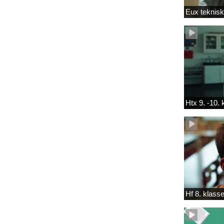
Eux teknis
Htx 9. -10.
Hf 8. klass