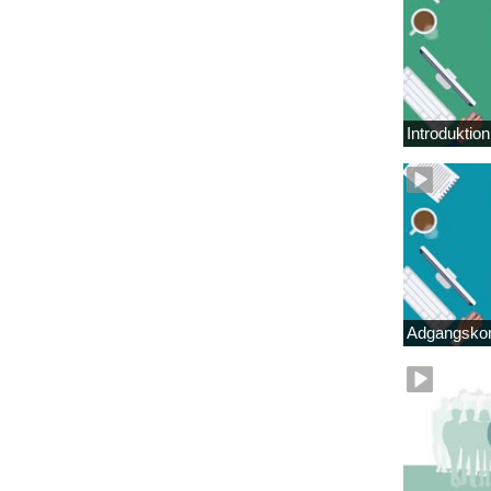
Introduktio
Adgangskor