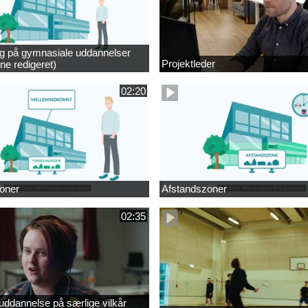
ng på gymnasiale uddannelser
Projektleder
ne redigeret)
02:20
oner
Afstandszoner
02:35
ddannelse på særlige vilkår