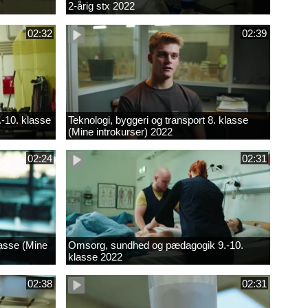
2-årig stx 2022
02:32
02:39
.-10. klasse
Teknologi, byggeri og transport 8. klasse
(Mine introkurser) 2022
02:24
02:31
lasse (Mine
Omsorg, sundhed og pædagogik 9.-10.
klasse 2022
02:38
02:31