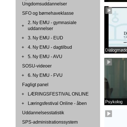
Ungdomsuddannelser
SFO og børnehaveklasse
2. Ny EMU - gymnasiale
+
uddannelser
+
3. Ny EMU - EUD
+
4. Ny EMU - dagtilbud
Dialogmøde 
+
5. Ny EMU - AVU
SOSU-videoer
+
6. Ny EMU - FVU
Fagligt panel
+
LÆRINGSFESTIVAL ONLINE
Psykolog
+
Læringsfestival Online - åben
Uddannelsesstatistik
SPS-administrationssystem