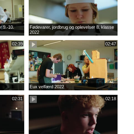
r 9.-10.
Fødevarer, jordbrug og oplevelser 8. klasse
2022
02:39
02:47
Eux velfærd 2022
02:31
02:18