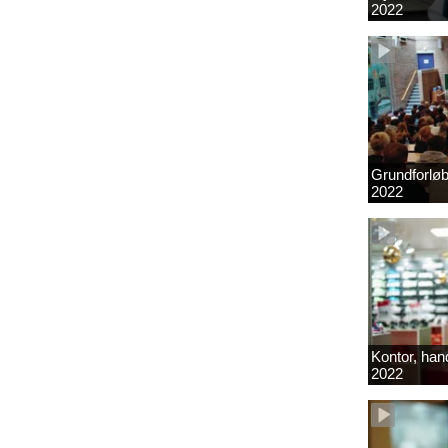
2022
Grundforlø
2022
Kontor, hand
2022