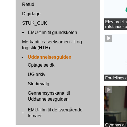
Refud
Digidage
Elevfordeli
STUK_CUK
(afstandszo
+
EMU-film til grundskolen
Merkantil caseeksamen - It og
logistik (HTH)
-
Uddannelsesguiden
Optagelse.dk
UG arkiv
Fordelingsz
Studievalg
Gennemsynskanal til
Uddannelsesguiden
EMU-film til de tværgående
+
temaer
Gymnasial u