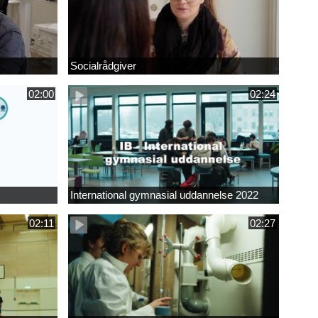
Socialrådgiver
02:00
02:24
International gymnasial uddannelse 2022
02:11
02:27