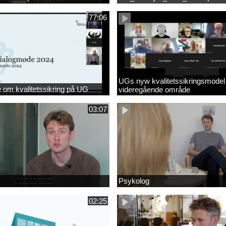
77:06
UGs nyw kvalitetssikringsmodel
om kvalitetssikring på UG
videregående område
03:07
Psykolog
02:25