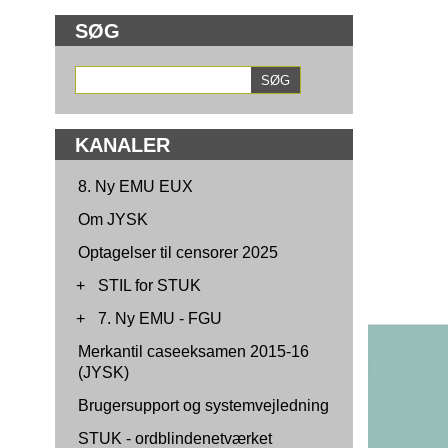
SØG
KANALER
8. Ny EMU EUX
Om JYSK
Optagelser til censorer 2025
+
STIL for STUK
+
7. Ny EMU - FGU
Merkantil caseeksamen 2015-16
(JYSK)
Brugersupport og systemvejledning
STUK - ordblindenetværket