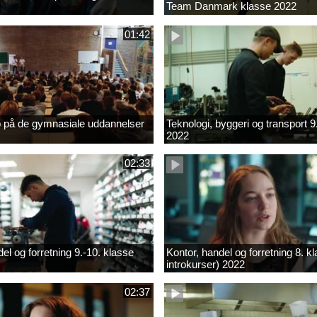
Team Danmark klasse 2022
01:42
b på de gymnasiale uddannelser
Teknologi, byggeri og transport 9
2022
02:33
el og forretning 9.-10. klasse
Kontor, handel og forretning 8. k
introkurser) 2022
02:37