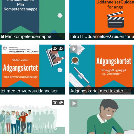
n til Min kompetencemappe
Intro til UddannelsesGuiden for 
02:33
tet med erhvervsuddannelser
Adgangskortet med tekster
00:45