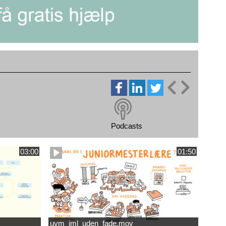
Podcasts
03:00
01:50
uvm_jml_uden_fade.mov