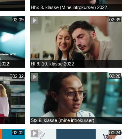
Hhx 8. klasse (Mine introkurser) 2022
02:09
02:39
 2022
Hf 9.-10. klasse 2022
02:32
02:20
Stx 8. klasse (mine introkurser)
02:02
00:24