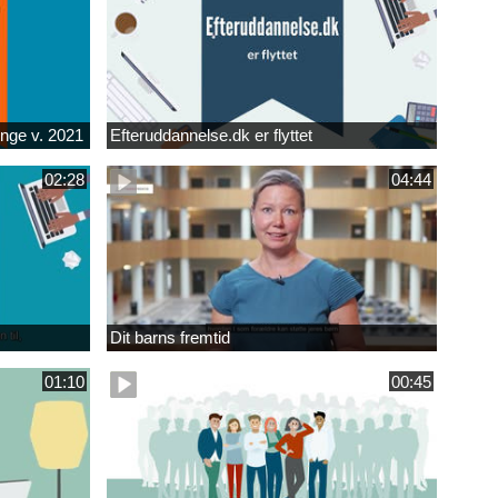
unge v. 2021
Efteruddannelse.dk er flyttet
02:28
04:44
Dit barns fremtid
01:10
00:45