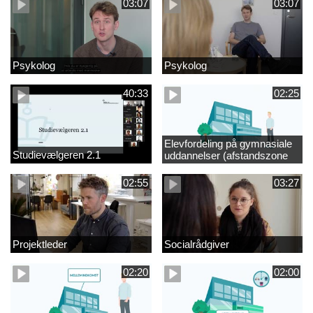
03:07
03:07
Psykolog
Psykolog
40:33
02:25
Elevfordeling på gymnasiale
Studievælgeren 2.1
uddannelser (afstandszone
redigeret)
02:55
03:27
Projektleder
Socialrådgiver
02:20
02:00