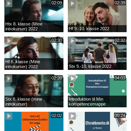
02:09
02:39
Htx 8. klasse (Mine
Hf 9.-10. klasse 2022
introkurser) 2022
02:30
02:32
Hf 8. klasse (Mine
Stx 9.-10. klasse 2022
introkurser) 2022
02:20
04:03
Stx 8. klasse (mine
Introduktion til Min
introkurser)
kompetencemappe
02:02
00:24