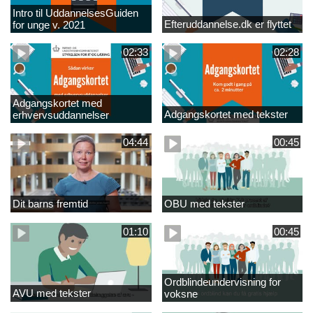
Intro til UddannelsesGuiden
Efteruddannelse.dk er flyttet
for unge v. 2021
02:33
02:28
Adgangskortet med
Adgangskortet med tekster
erhvervsuddannelser
04:44
00:45
Dit barns fremtid
OBU med tekster
01:10
00:45
Ordblindeundervisning for
AVU med tekster
voksne