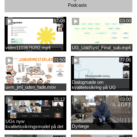
Podcasts
57:08
03:00
video1103676392.mp4
UG_UddSyst_Final_sub.mp4
01:50
77:06
Dialogmøde om
uvm_jml_uden_fade.mov
kvalitetssikring på UG
55:12
03:00
UGs nyw
Dyrlæge
kvalitetssikringsmodel på det
videregående område