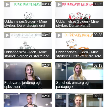
00:33
00:35
UddannelsesGuiden - Mine
UddannelsesGuiden - Mine
styrker: Du er disciplineret
styrker: Du tænker på
fællesskabet
00:41
00:38
UddannelsesGuiden - Mine
UddannelsesGuiden - Mine
styrker: Verden er større end
styrker: Du tør være dig selv
dig og du bidrager til den
02:04
02:13
Fødevarer, jordbrug og
Sundhed, omsorg og
oplevelser
pædagogik
02:01
02:32