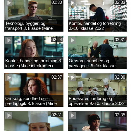
02:39
02:33
Teknologi, byggeri og
Kontor, handel og forretning
transport 8. klasse (Mine
9.-10. klasse 2022
introkurser) 2022
02:24
02:31
Kontor, handel og forretning 8.
Omsorg, sundhed og
klasse (Mine introkurser)
pædagogik 9.-10. klasse
2022
2022
02:37
02:38
Omsorg, sundhed og
Fødevarer, jordbrug og
pædagogik 8. klasse (Mine
oplevelser 9.-10. klasse 2022
introkurser) 2022
02:31
02:35