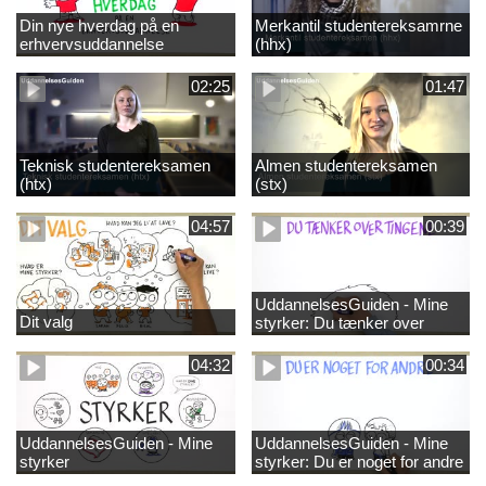
Din nye hverdag på en
Merkantil studentereksamrne
erhvervsuddannelse
(hhx)
02:25
01:47
Teknisk studentereksamen
Almen studentereksamen
(htx)
(stx)
04:57
00:39
UddannelsesGuiden - Mine
Dit valg
styrker: Du tænker over
tingene
04:32
00:34
UddannelsesGuiden - Mine
UddannelsesGuiden - Mine
styrker
styrker: Du er noget for andre