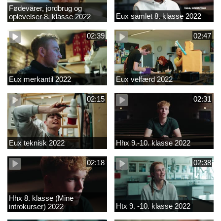
Fødevarer, jordbrug og
Eux samlet 8. klasse 2022
oplevelser 8. klasse 2022
02:39
02:47
Eux merkantil 2022
Eux velfærd 2022
02:15
02:31
Eux teknisk 2022
Hhx 9.-10. klasse 2022
02:18
02:38
Hhx 8. klasse (Mine
Htx 9. -10. klasse 2022
introkurser) 2022