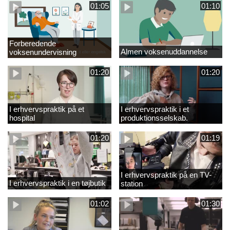
01:05
01:10
Forberedende
Almen voksenuddannelse
voksenundervisning
01:20
01:20
I erhvervspraktik på et
I erhvervspraktik i et
hospital
produktionsselskab.
01:20
01:19
I erhvervspraktik på en TV-
I erhvervspraktik i en tøjbutik
station
01:02
01:30