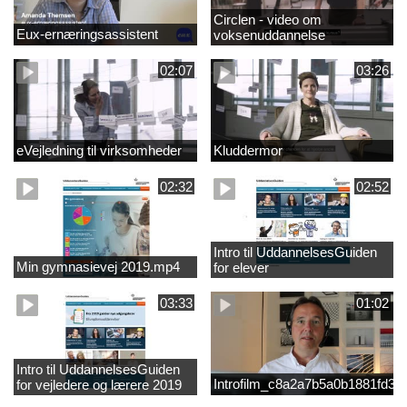
Circlen - video om
Eux-ernæringsassistent
voksenuddannelse
02:07
03:26
eVejledning til virksomheder
Kluddermor
02:32
02:52
Intro til UddannelsesGuiden
Min gymnasievej 2019.mp4
for elever
03:33
01:02
Intro til UddannelsesGuiden
Introfilm_c8a2a7b5a0b1881fd3
for vejledere og lærere 2019