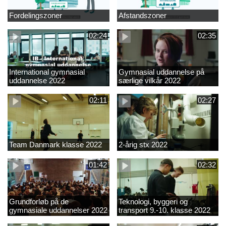
Fordelingszoner
Afstandszoner
02:24
02:35
International gymnasial
Gymnasial uddannelse på
uddannelse 2022
særlige vilkår 2022
02:11
02:27
Team Danmark klasse 2022
2-årig stx 2022
01:42
02:32
Grundforløb på de
Teknologi, byggeri og
gymnasiale uddannelser 2022
transport 9.-10. klasse 2022