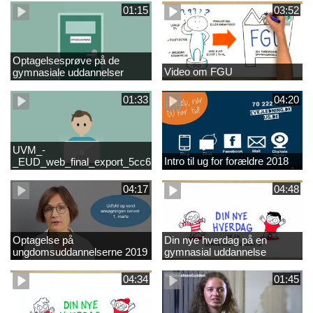
01:15
03:52
Optagelsesprøve på de
Video om FGU
gymnasiale uddannelser
01:33
04:20
UVM_-
Intro til ug for forældre 2018
_EUD_web_final_export_5cc62b2de8a2eab5775e52e524e16290
04:17
04:48
Optagelse på
Din nye hverdag på en
ungdomsuddannelserne 2019
gymnasial uddannelse
04:34
01:45