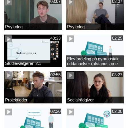
03:07
03:07
Psykolog
Psykolog
40:33
02:25
Elevfordeling på gymnasiale
Studievælgeren 2.1
uddannelser (afstandszone
redigeret)
02:55
03:27
Projektleder
Socialrådgiver
02:20
02:00