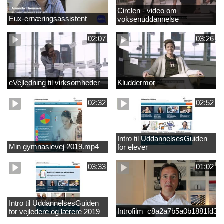
Circlen - video om
Eux-ernæringsassistent
voksenuddannelse
02:07
03:26
eVejledning til virksomheder
Kluddermor
02:32
02:52
Intro til UddannelsesGuiden
Min gymnasievej 2019.mp4
for elever
03:33
01:02
Intro til UddannelsesGuiden
Introfilm_c8a2a7b5a0b1881fd3
for vejledere og lærere 2019