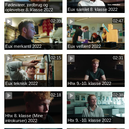
Fødevarer, jordbrug og
Eux samlet 8. klasse 2022
oplevelser 8. klasse 2022
02:39
02:47
Eux merkantil 2022
Eux velfærd 2022
02:15
02:31
Eux teknisk 2022
Hhx 9.-10. klasse 2022
02:18
02:38
Hhx 8. klasse (Mine
Htx 9. -10. klasse 2022
introkurser) 2022