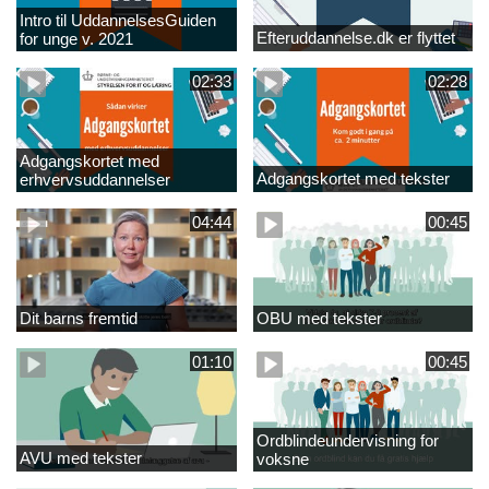
Intro til UddannelsesGuiden
Efteruddannelse.dk er flyttet
for unge v. 2021
02:33
02:28
Adgangskortet med
Adgangskortet med tekster
erhvervsuddannelser
04:44
00:45
Dit barns fremtid
OBU med tekster
01:10
00:45
Ordblindeundervisning for
AVU med tekster
voksne