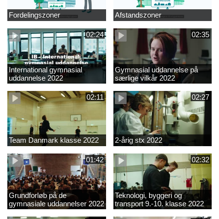
Fordelingszoner
Afstandszoner
02:24
02:35
International gymnasial
Gymnasial uddannelse på
uddannelse 2022
særlige vilkår 2022
02:11
02:27
Team Danmark klasse 2022
2-årig stx 2022
01:42
02:32
Grundforløb på de
Teknologi, byggeri og
gymnasiale uddannelser 2022
transport 9.-10. klasse 2022