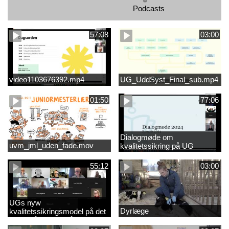
Podcasts
57:08
03:00
video1103676392.mp4
UG_UddSyst_Final_sub.mp4
01:50
77:06
Dialogmøde om
uvm_jml_uden_fade.mov
kvalitetssikring på UG
55:12
03:00
UGs nyw
Dyrlæge
kvalitetssikringsmodel på det
videregående område