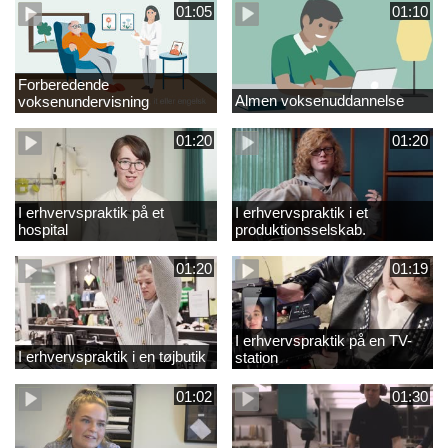
01:05
01:10
Forberedende
Almen voksenuddannelse
voksenundervisning
01:20
01:20
I erhvervspraktik på et
I erhvervspraktik i et
hospital
produktionsselskab.
01:20
01:19
I erhvervspraktik på en TV-
I erhvervspraktik i en tøjbutik
station
01:02
01:30