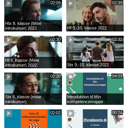
02:09
02:39
Htx 8. klasse (Mine
Hf 9.-10. klasse 2022
introkurser) 2022
02:30
02:32
Hf 8. klasse (Mine
Stx 9.-10. klasse 2022
introkurser) 2022
02:20
04:03
Stx 8. klasse (mine
Introduktion til Min
introkurser)
kompetencemappe
02:02
00:24