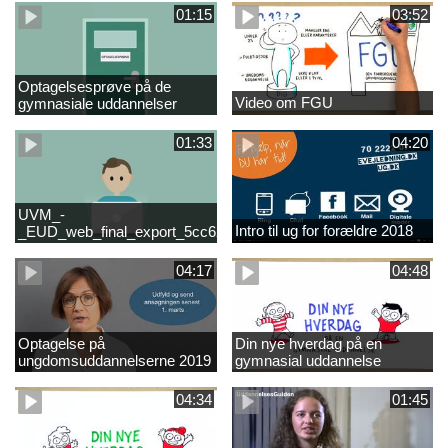
01:15
03:52
Optagelsesprøve på de
Video om FGU
gymnasiale uddannelser
01:33
04:20
UVM_-
Intro til ug for forældre 2018
_EUD_web_final_export_5cc62b2de8a2eab5775e52e524e16290
04:17
04:48
Optagelse på
Din nye hverdag på en
ungdomsuddannelserne 2019
gymnasial uddannelse
04:34
01:45