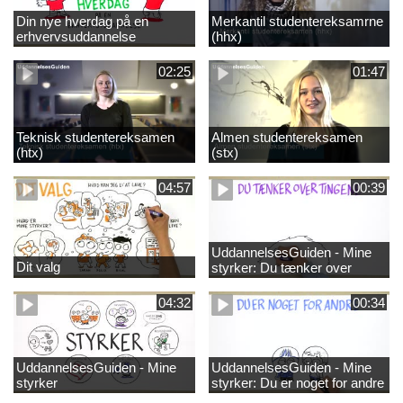
Din nye hverdag på en
Merkantil studentereksamrne
erhvervsuddannelse
(hhx)
02:25
01:47
Teknisk studentereksamen
Almen studentereksamen
(htx)
(stx)
04:57
00:39
UddannelsesGuiden - Mine
Dit valg
styrker: Du tænker over
tingene
04:32
00:34
UddannelsesGuiden - Mine
UddannelsesGuiden - Mine
styrker
styrker: Du er noget for andre