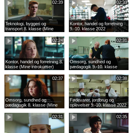
02:39
02:33
Teknologi, byggeri og
Kontor, handel og forretning
transport 8. klasse (Mine
9.-10. klasse 2022
introkurser) 2022
02:24
02:31
Kontor, handel og forretning 8.
Omsorg, sundhed og
klasse (Mine introkurser)
pædagogik 9.-10. klasse
2022
2022
02:37
02:38
Omsorg, sundhed og
Fødevarer, jordbrug og
pædagogik 8. klasse (Mine
oplevelser 9.-10. klasse 2022
introkurser) 2022
02:31
02:35