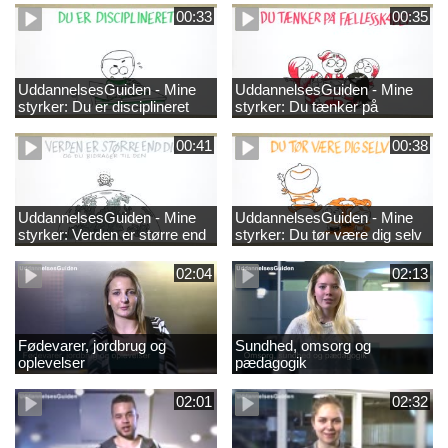
00:33
00:35
UddannelsesGuiden - Mine
UddannelsesGuiden - Mine
styrker: Du er disciplineret
styrker: Du tænker på
fællesskabet
00:41
00:38
UddannelsesGuiden - Mine
UddannelsesGuiden - Mine
styrker: Verden er større end
styrker: Du tør være dig selv
dig og du bidrager til den
02:04
02:13
Fødevarer, jordbrug og
Sundhed, omsorg og
oplevelser
pædagogik
02:01
02:32