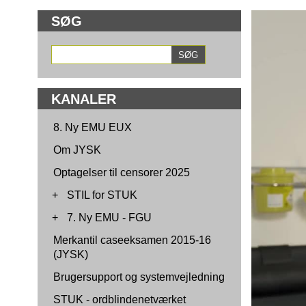
SØG
KANALER
8. Ny EMU EUX
Om JYSK
Optagelser til censorer 2025
+
STIL for STUK
+
7. Ny EMU - FGU
Merkantil caseeksamen 2015-16
(JYSK)
Brugersupport og systemvejledning
STUK - ordblindenetværket