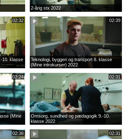
2-årig stx 2022
02:32
02:39
.-10. klasse
Teknologi, byggeri og transport 8. klasse
(Mine introkurser) 2022
02:24
02:31
lasse (Mine
Omsorg, sundhed og pædagogik 9.-10.
klasse 2022
02:38
02:31