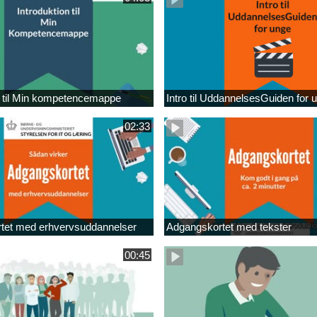
n til Min kompetencemappe
Intro til UddannelsesGuiden for 
02:33
tet med erhvervsuddannelser
Adgangskortet med tekster
00:45