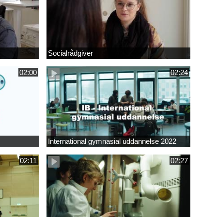
Socialrådgiver
02:00
02:24
International gymnasial uddannelse 2022
02:11
02:27