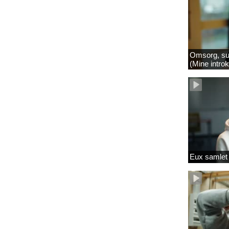
Omsorg, su
(Mine intro
Eux samlet 