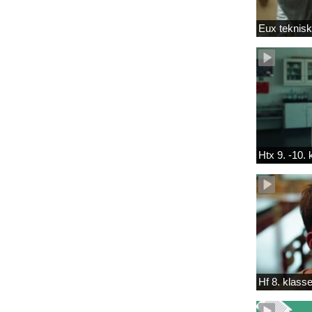
Eux teknis
Htx 9. -10.
Hf 8. klass