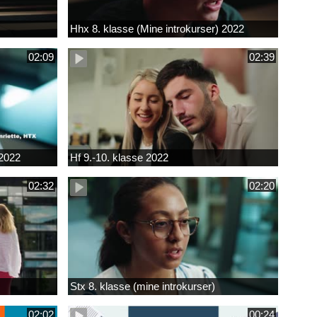
Hhx 8. klasse (Mine introkurser) 2022
02:09
02:39
 2022
Hf 9.-10. klasse 2022
02:32
02:20
Stx 8. klasse (mine introkurser)
02:02
00:24