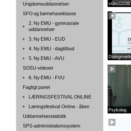
video1103
Ungdomsuddannelser
SFO og børnehaveklasse
2. Ny EMU - gymnasiale
+
uddannelser
+
3. Ny EMU - EUD
+
4. Ny EMU - dagtilbud
Dialogmøde 
+
5. Ny EMU - AVU
SOSU-videoer
+
6. Ny EMU - FVU
Fagligt panel
+
LÆRINGSFESTIVAL ONLINE
+
Læringsfestival Online - åben
Psykolog
Uddannelsesstatistik
SPS-administrationssystem