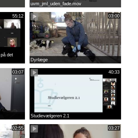
uvm_jml_uden_fade.mov
55:12
03:00
 på det
Dyrlæge
03:07
40:33
Studievælgeren 2.1
02:55
03:27