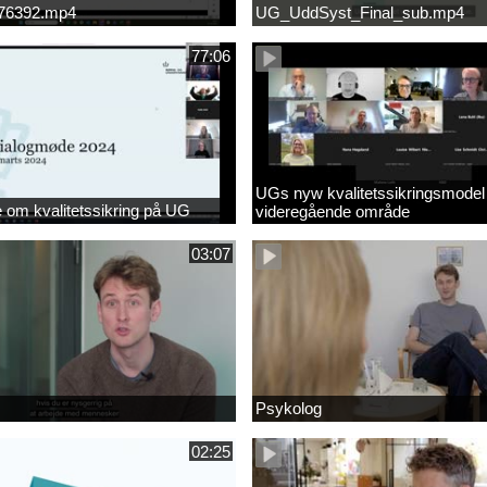
676392.mp4
UG_UddSyst_Final_sub.mp4
77:06
UGs nyw kvalitetssikringsmodel
om kvalitetssikring på UG
videregående område
03:07
Psykolog
02:25