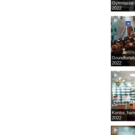
Gymnasial u
2022
Grundforlø
2022
Kontor, hand
2022