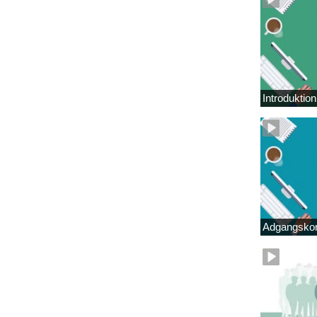
Introduktio
Adgangskor