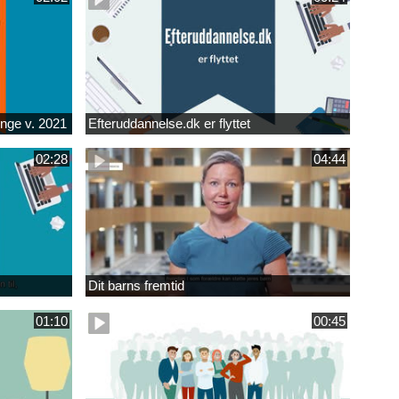
unge v. 2021
Efteruddannelse.dk er flyttet
02:28
04:44
Dit barns fremtid
01:10
00:45