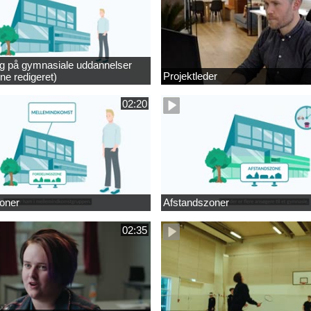
ng på gymnasiale uddannelser
Projektleder
ne redigeret)
02:20
oner
Afstandszoner
02:35