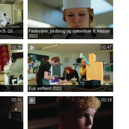
r 9.-10.
Fødevarer, jordbrug og oplevelser 8. klasse
2022
02:39
02:47
Eux velfærd 2022
02:31
02:18