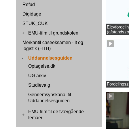
Refud
Digidage
STUK_CUK
Elevfordeli
(afstandszo
+
EMU-film til grundskolen
Merkantil caseeksamen - It og
logistik (HTH)
-
Uddannelsesguiden
Optagelse.dk
UG arkiv
Fordelingsz
Studievalg
Gennemsynskanal til
Uddannelsesguiden
EMU-film til de tværgående
+
temaer