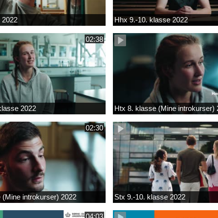
k 2022
Hhx 9.-10. klasse 2022
02:38
 klasse 2022
Htx 8. klasse (Mine introkurser)
02:30
e (Mine introkurser) 2022
Stx 9.-10. klasse 2022
04:03