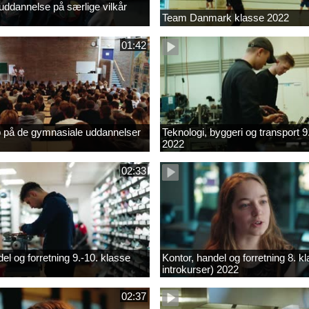
ddannelse på særlige vilkår
Team Danmark klasse 2022
01:42
b på de gymnasiale uddannelser
Teknologi, byggeri og transport 9
2022
02:33
el og forretning 9.-10. klasse
Kontor, handel og forretning 8. k
introkurser) 2022
02:37