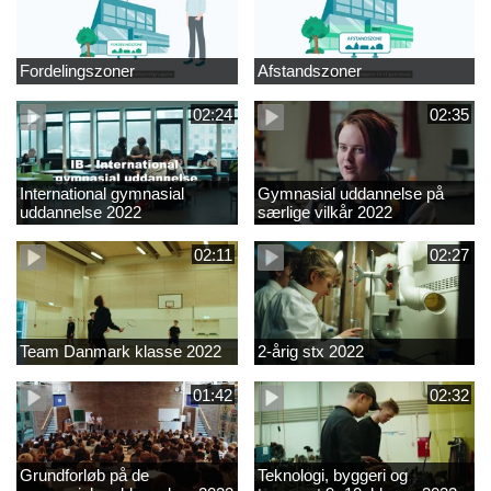
Fordelingszoner
Afstandszoner
02:24
02:35
International gymnasial
Gymnasial uddannelse på
uddannelse 2022
særlige vilkår 2022
02:11
02:27
Team Danmark klasse 2022
2-årig stx 2022
01:42
02:32
Grundforløb på de
Teknologi, byggeri og