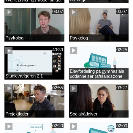
videregående område
03:07
03:07
Psykolog
Psykolog
40:33
02:25
Elevfordeling på gymnasiale
Studievælgeren 2.1
uddannelser (afstandszone
redigeret)
02:55
03:27
Projektleder
Socialrådgiver
02:20
02:00