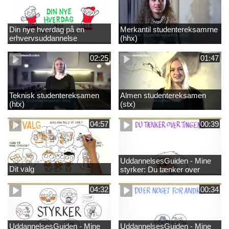
Din nye hverdag på en
Merkantil studentereksamrne
erhvervsuddannelse
(hhx)
02:25
01:47
Teknisk studentereksamen
Almen studentereksamen
(htx)
(stx)
04:57
00:39
UddannelsesGuiden - Mine
Dit valg
styrker: Du tænker over
tingene
04:32
00:34
UddannelsesGuiden - Mine
UddannelsesGuiden - Mine