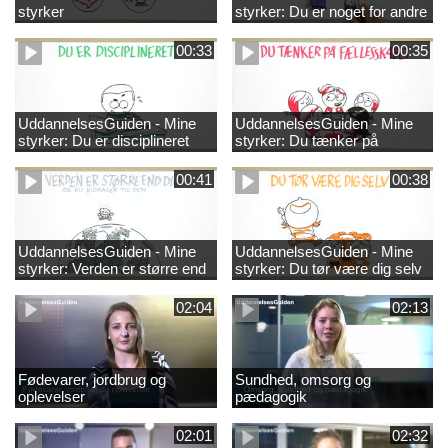
styrker
styrker: Du er noget for andre
00:33
00:35
UddannelsesGuiden - Mine
UddannelsesGuiden - Mine
styrker: Du er disciplineret
styrker: Du tænker på
fællesskabet
00:41
00:38
UddannelsesGuiden - Mine
UddannelsesGuiden - Mine
styrker: Verden er større end
styrker: Du tør være dig selv
dig og du bidrager til den
02:04
02:13
Fødevarer, jordbrug og
Sundhed, omsorg og
oplevelser
pædagogik
02:01
02:32