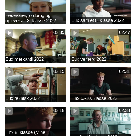
Fødevarer, jordbrug og
Eux samlet 8. klasse 2022
oplevelser 8. klasse 2022
02:39
02:47
Eux merkantil 2022
Eux velfærd 2022
02:15
02:31
Eux teknisk 2022
Hhx 9.-10. klasse 2022
02:18
02:38
Hhx 8. klasse (Mine