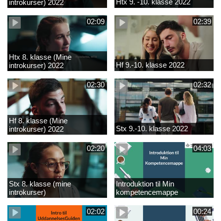
Htx 9. -10. klasse 2022
introkurser) 2022
02:09
02:39
Htx 8. klasse (Mine
Hf 9.-10. klasse 2022
introkurser) 2022
02:30
02:32
Hf 8. klasse (Mine
Stx 9.-10. klasse 2022
introkurser) 2022
02:20
04:03
Stx 8. klasse (mine
Introduktion til Min
introkurser)
kompetencemappe
02:02
00:24