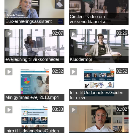
Circlen - video om
Eux-ernæringsassistent
voksenuddannelse
02:07
03:26
eVejledning til virksomheder
Kluddermor
02:32
02:52
Intro til UddannelsesGuiden
Min gymnasievej 2019.mp4
for elever
03:33
01:02
Intro til UddannelsesGuiden