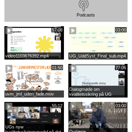
Podcasts
57:08
03:00
video1103676392.mp4
UG_UddSyst_Final_sub.mp4
01:50
77:06
Dialogmøde om
uvm_jml_uden_fade.mov
kvalitetssikring på UG
55:12
03:00
UGs nyw
Dyrlæge
kvalitetssikringsmodel på det