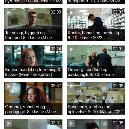
gymnasiale uddannelser 2022
transport 9.-10. klasse 2022
02:39
02:33
Teknologi, byggeri og
Kontor, handel og forretning
transport 8. klasse (Mine
9.-10. klasse 2022
introkurser) 2022
02:24
02:31
Kontor, handel og forretning 8.
Omsorg, sundhed og
klasse (Mine introkurser)
pædagogik 9.-10. klasse
2022
2022
02:37
02:38
Omsorg, sundhed og
Fødevarer, jordbrug og
pædagogik 8. klasse (Mine
oplevelser 9.-10. klasse 2022
introkurser) 2022
02:31
02:35