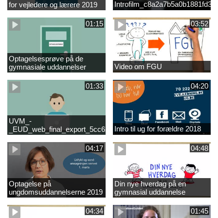
Introfilm_c8a2a7b5a0b1881fd3
for vejledere og lærere 2019
01:15
03:52
Optagelsesprøve på de
Video om FGU
gymnasiale uddannelser
01:33
04:20
UVM_-
Intro til ug for forældre 2018
_EUD_web_final_export_5cc62b2de8a2eab5775e52e524e16290
04:17
04:48
Optagelse på
Din nye hverdag på en
ungdomsuddannelserne 2019
gymnasial uddannelse
04:34
01:45