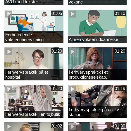
AVU med tekster
voksne
01:05
01:10
Forberedende
Almen voksenuddannelse
voksenundervisning
01:20
01:20
I erhvervspraktik på et
I erhvervspraktik i et
hospital
produktionsselskab.
01:20
01:19
I erhvervspraktik på en TV-
I erhvervspraktik i en tøjbutik
station
01:02
01:30