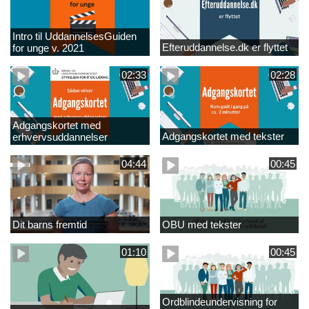
Intro til UddannelsesGuiden
Efteruddannelse.dk er flyttet
for unge v. 2021
02:33
02:28
Adgangskortet med
Adgangskortet med tekster
erhvervsuddannelser
04:44
00:45
Dit barns fremtid
OBU med tekster
01:10
00:45
Ordblindeundervisning for