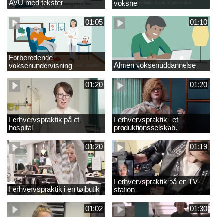
AVU med tekster
voksne
01:05
01:10
Forberedende
Almen voksenuddannelse
voksenundervisning
01:20
01:20
I erhvervspraktik på et
I erhvervspraktik i et
hospital
produktionsselskab.
01:20
01:19
I erhvervspraktik på en TV-
I erhvervspraktik i en tøjbutik
station
01:02
01:30