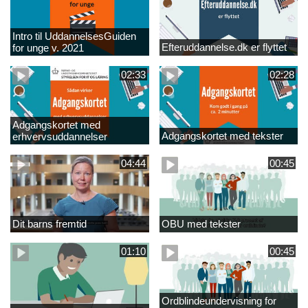
Intro til UddannelsesGuiden
Efteruddannelse.dk er flyttet
for unge v. 2021
02:33
02:28
Adgangskortet med
Adgangskortet med tekster
erhvervsuddannelser
04:44
00:45
Dit barns fremtid
OBU med tekster
01:10
00:45
Ordblindeundervisning for