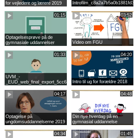
Introfilm_c8a2a7b5a0b1881fd3
for vejledere og lærere 2019
01:15
03:52
Optagelsesprøve på de
Video om FGU
gymnasiale uddannelser
01:33
04:20
UVM_-
Intro til ug for forældre 2018
_EUD_web_final_export_5cc62b2de8a2eab5775e52e524e16290
04:17
04:48
Optagelse på
Din nye hverdag på en
ungdomsuddannelserne 2019
gymnasial uddannelse
04:34
01:45