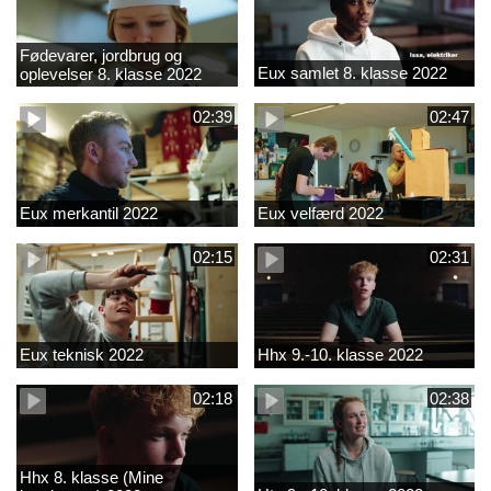
Fødevarer, jordbrug og
Eux samlet 8. klasse 2022
oplevelser 8. klasse 2022
02:39
02:47
Eux merkantil 2022
Eux velfærd 2022
02:15
02:31
Eux teknisk 2022
Hhx 9.-10. klasse 2022
02:18
02:38
Hhx 8. klasse (Mine