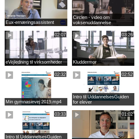
Circlen - video om
Eux-ernæringsassistent
voksenuddannelse
02:07
03:26
eVejledning til virksomheder
Kluddermor
02:32
02:52
Intro til UddannelsesGuiden
Min gymnasievej 2019.mp4
for elever
03:33
01:02
Intro til UddannelsesGuiden