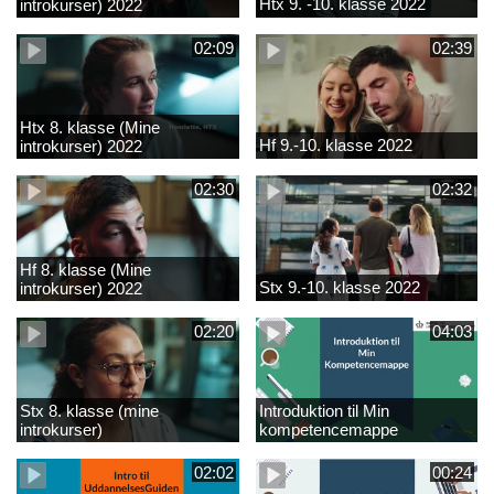
Htx 9. -10. klasse 2022
introkurser) 2022
02:09
02:39
Htx 8. klasse (Mine
Hf 9.-10. klasse 2022
introkurser) 2022
02:30
02:32
Hf 8. klasse (Mine
Stx 9.-10. klasse 2022
introkurser) 2022
02:20
04:03
Stx 8. klasse (mine
Introduktion til Min
introkurser)
kompetencemappe
02:02
00:24