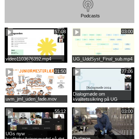
Podcasts
57:08
03:00
video1103676392.mp4
UG_UddSyst_Final_sub.mp4
01:50
77:06
Dialogmøde om
uvm_jml_uden_fade.mov
kvalitetssikring på UG
55:12
03:00
UGs nyw
Dyrlæge
kvalitetssikringsmodel på det