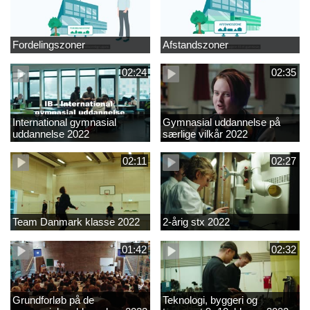
Fordelingszoner
Afstandszoner
02:24
02:35
International gymnasial
Gymnasial uddannelse på
uddannelse 2022
særlige vilkår 2022
02:11
02:27
Team Danmark klasse 2022
2-årig stx 2022
01:42
02:32
Grundforløb på de
Teknologi, byggeri og