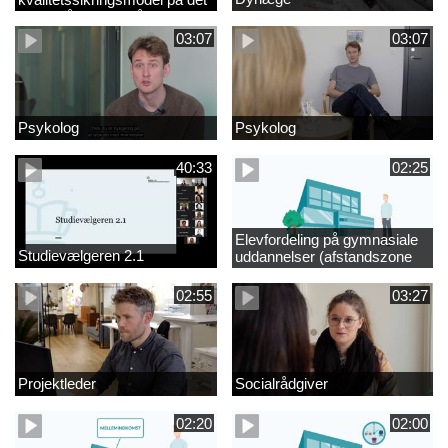
videregående område
03:07
03:07
Psykolog
Psykolog
40:33
02:25
Elevfordeling på gymnasiale
Studievælgeren 2.1
uddannelser (afstandszone
redigeret)
02:55
03:27
Projektleder
Socialrådgiver
02:20
02:00