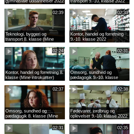
gymnasiale uddannelser 2022
transport 9.-10. klasse 2022
02:39
02:33
Teknologi, byggeri og
Kontor, handel og forretning
transport 8. klasse (Mine
9.-10. klasse 2022
introkurser) 2022
02:24
02:31
Kontor, handel og forretning 8.
Omsorg, sundhed og
klasse (Mine introkurser)
pædagogik 9.-10. klasse
2022
2022
02:37
02:38
Omsorg, sundhed og
Fødevarer, jordbrug og
pædagogik 8. klasse (Mine
oplevelser 9.-10. klasse 2022
introkurser) 2022
02:31
02:35