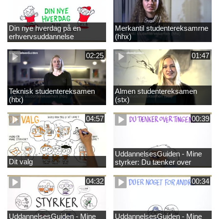
Din nye hverdag på en
Merkantil studentereksamrne
erhvervsuddannelse
(hhx)
02:25
01:47
Teknisk studentereksamen
Almen studentereksamen
(htx)
(stx)
04:57
00:39
UddannelsesGuiden - Mine
Dit valg
styrker: Du tænker over
tingene
04:32
00:34
UddannelsesGuiden - Mine
UddannelsesGuiden - Mine