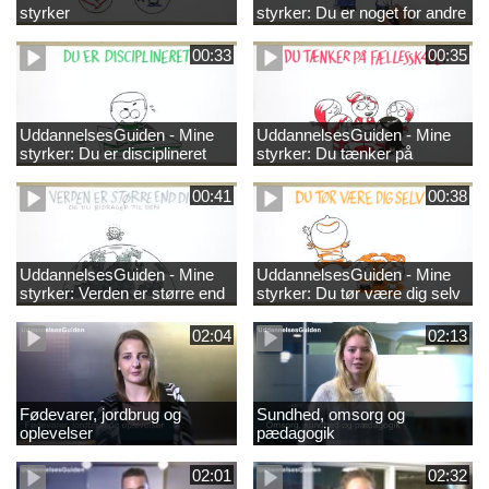
styrker
styrker: Du er noget for andre
00:33
00:35
UddannelsesGuiden - Mine
UddannelsesGuiden - Mine
styrker: Du er disciplineret
styrker: Du tænker på
fællesskabet
00:41
00:38
UddannelsesGuiden - Mine
UddannelsesGuiden - Mine
styrker: Verden er større end
styrker: Du tør være dig selv
dig og du bidrager til den
02:04
02:13
Fødevarer, jordbrug og
Sundhed, omsorg og
oplevelser
pædagogik
02:01
02:32