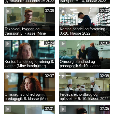
gymnasiale uddannelser 2022
transport 9.-10. klasse 2022
02:39
02:33
Teknologi, byggeri og
Kontor, handel og forretning
transport 8. klasse (Mine
9.-10. klasse 2022
introkurser) 2022
02:24
02:31
Kontor, handel og forretning 8.
Omsorg, sundhed og
klasse (Mine introkurser)
pædagogik 9.-10. klasse
2022
2022
02:37
02:38
Omsorg, sundhed og
Fødevarer, jordbrug og
pædagogik 8. klasse (Mine
oplevelser 9.-10. klasse 2022
introkurser) 2022
02:31
02:35