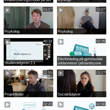
videregående område
03:07
03:07
Psykolog
Psykolog
40:33
02:25
Elevfordeling på gymnasiale
Studievælgeren 2.1
uddannelser (afstandszone
redigeret)
02:55
03:27
Projektleder
Socialrådgiver
02:20
02:00