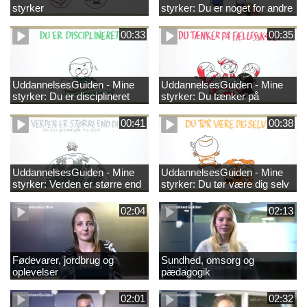
styrker
styrker: Du er noget for andre
00:33
00:35
UddannelsesGuiden - Mine
UddannelsesGuiden - Mine
styrker: Du er disciplineret
styrker: Du tænker på
fællesskabet
00:41
00:38
UddannelsesGuiden - Mine
UddannelsesGuiden - Mine
styrker: Verden er større end
styrker: Du tør være dig selv
dig og du bidrager til den
02:04
02:13
Fødevarer, jordbrug og
Sundhed, omsorg og
oplevelser
pædagogik
02:01
02:32