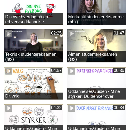
Din nye hverdag på en
Merkantil studentereksamrne
erhvervsuddannelse
(hhx)
02:25
01:47
Teknisk studentereksamen
Almen studentereksamen
(htx)
(stx)
04:57
00:39
UddannelsesGuiden - Mine
Dit valg
styrker: Du tænker over
tingene
04:32
00:34
UddannelsesGuiden - Mine
UddannelsesGuiden - Mine