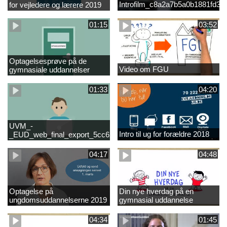
Introfilm_c8a2a7b5a0b1881fd3
for vejledere og lærere 2019
01:15
03:52
Optagelsesprøve på de
Video om FGU
gymnasiale uddannelser
01:33
04:20
UVM_-
Intro til ug for forældre 2018
_EUD_web_final_export_5cc62b2de8a2eab5775e52e524e16290
04:17
04:48
Optagelse på
Din nye hverdag på en
ungdomsuddannelserne 2019
gymnasial uddannelse
04:34
01:45