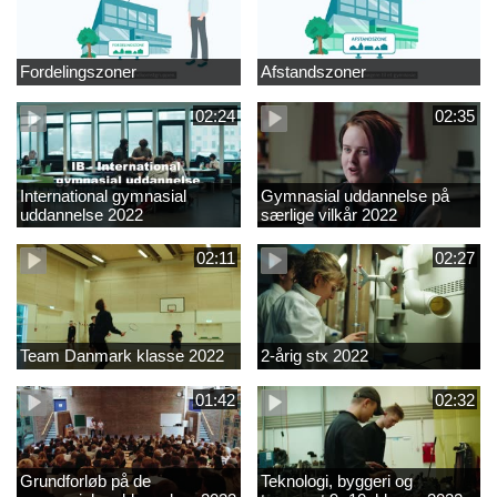
Fordelingszoner
Afstandszoner
02:24
02:35
International gymnasial
Gymnasial uddannelse på
uddannelse 2022
særlige vilkår 2022
02:11
02:27
Team Danmark klasse 2022
2-årig stx 2022
01:42
02:32
Grundforløb på de
Teknologi, byggeri og