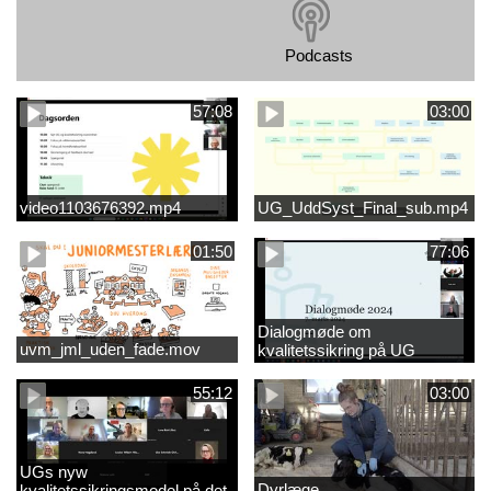
Podcasts
57:08
03:00
video1103676392.mp4
UG_UddSyst_Final_sub.mp4
01:50
77:06
Dialogmøde om
uvm_jml_uden_fade.mov
kvalitetssikring på UG
55:12
03:00
UGs nyw
Dyrlæge
kvalitetssikringsmodel på det