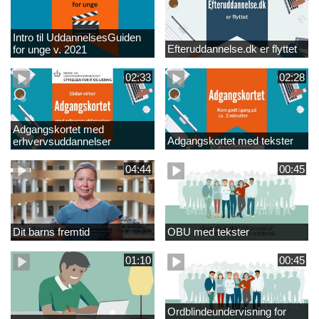
Intro til UddannelsesGuiden
Efteruddannelse.dk er flyttet
for unge v. 2021
02:33
02:28
Adgangskortet med
Adgangskortet med tekster
erhvervsuddannelser
04:44
00:45
Dit barns fremtid
OBU med tekster
01:10
00:45
Ordblindeundervisning for