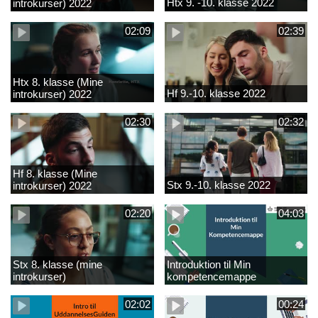
Htx 9. -10. klasse 2022
introkurser) 2022
02:09
02:39
Htx 8. klasse (Mine
Hf 9.-10. klasse 2022
introkurser) 2022
02:30
02:32
Hf 8. klasse (Mine
Stx 9.-10. klasse 2022
introkurser) 2022
02:20
04:03
Stx 8. klasse (mine
Introduktion til Min
introkurser)
kompetencemappe
02:02
00:24