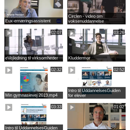
Circlen - video om
Eux-ernæringsassistent
voksenuddannelse
02:07
03:26
eVejledning til virksomheder
Kluddermor
02:32
02:52
Intro til UddannelsesGuiden
Min gymnasievej 2019.mp4
for elever
03:33
01:02
Intro til UddannelsesGuiden