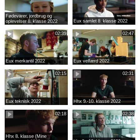
Fødevarer, jordbrug og
Eux samlet 8. klasse 2022
oplevelser 8. klasse 2022
02:39
02:47
Eux merkantil 2022
Eux velfærd 2022
02:15
02:31
Eux teknisk 2022
Hhx 9.-10. klasse 2022
02:18
02:38
Hhx 8. klasse (Mine