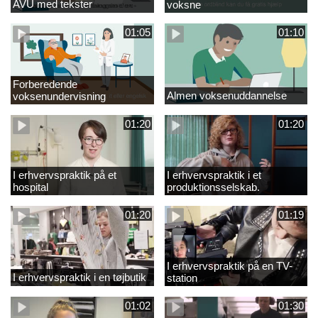
AVU med tekster
voksne
01:05
01:10
Forberedende
Almen voksenuddannelse
voksenundervisning
01:20
01:20
I erhvervspraktik på et
I erhvervspraktik i et
hospital
produktionsselskab.
01:20
01:19
I erhvervspraktik på en TV-
I erhvervspraktik i en tøjbutik
station
01:02
01:30