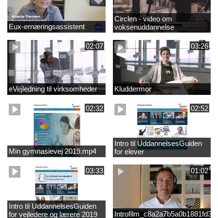
Circlen - video om
Eux-ernæringsassistent
voksenuddannelse
02:07
03:26
eVejledning til virksomheder
Kluddermor
02:32
02:52
Intro til UddannelsesGuiden
Min gymnasievej 2019.mp4
for elever
03:33
01:02
Intro til UddannelsesGuiden
Introfilm_c8a2a7b5a0b1881fd3
for vejledere og lærere 2019