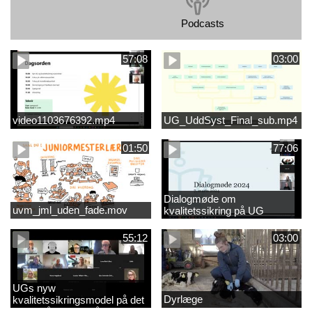
Podcasts
57:08
03:00
video1103676392.mp4
UG_UddSyst_Final_sub.mp4
01:50
77:06
Dialogmøde om
uvm_jml_uden_fade.mov
kvalitetssikring på UG
55:12
03:00
UGs nyw
Dyrlæge
kvalitetssikringsmodel på det
videregående område