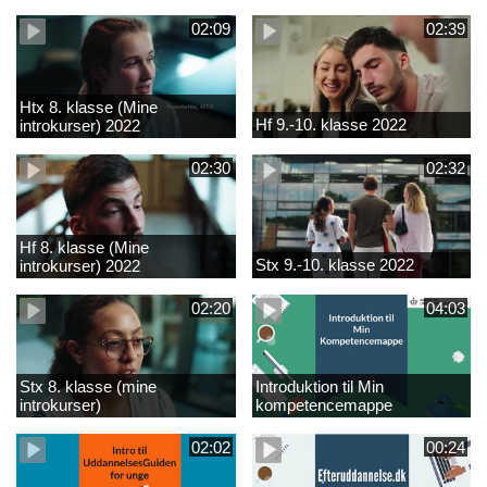
02:09
02:39
Htx 8. klasse (Mine
Hf 9.-10. klasse 2022
introkurser) 2022
02:30
02:32
Hf 8. klasse (Mine
Stx 9.-10. klasse 2022
introkurser) 2022
02:20
04:03
Stx 8. klasse (mine
Introduktion til Min
introkurser)
kompetencemappe
02:02
00:24