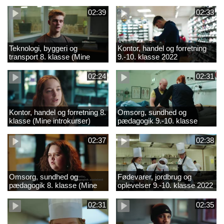
02:39
02:33
Teknologi, byggeri og
Kontor, handel og forretning
transport 8. klasse (Mine
9.-10. klasse 2022
introkurser) 2022
02:24
02:31
Kontor, handel og forretning 8.
Omsorg, sundhed og
klasse (Mine introkurser)
pædagogik 9.-10. klasse
2022
2022
02:37
02:38
Omsorg, sundhed og
Fødevarer, jordbrug og
pædagogik 8. klasse (Mine
oplevelser 9.-10. klasse 2022
introkurser) 2022
02:31
02:35