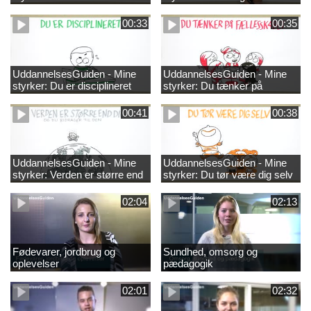
00:33
00:35
UddannelsesGuiden - Mine
UddannelsesGuiden - Mine
styrker: Du er disciplineret
styrker: Du tænker på
fællesskabet
00:41
00:38
UddannelsesGuiden - Mine
UddannelsesGuiden - Mine
styrker: Verden er større end
styrker: Du tør være dig selv
dig og du bidrager til den
02:04
02:13
Fødevarer, jordbrug og
Sundhed, omsorg og
oplevelser
pædagogik
02:01
02:32