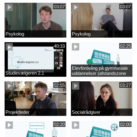
03:07
03:07
Psykolog
Psykolog
40:33
02:25
Elevfordeling på gymnasiale
Studievælgeren 2.1
uddannelser (afstandszone
redigeret)
02:55
03:27
Projektleder
Socialrådgiver
02:20
02:00