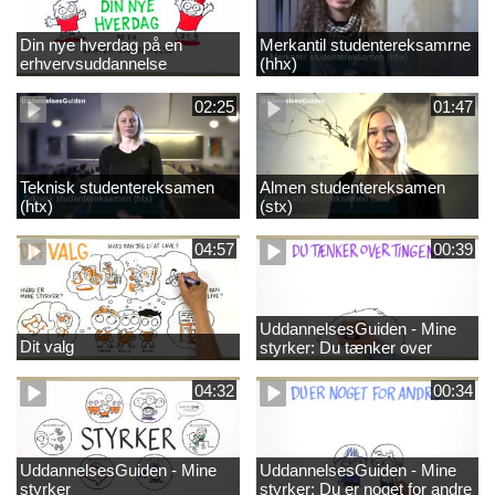
Din nye hverdag på en
Merkantil studentereksamrne
erhvervsuddannelse
(hhx)
02:25
01:47
Teknisk studentereksamen
Almen studentereksamen
(htx)
(stx)
04:57
00:39
UddannelsesGuiden - Mine
Dit valg
styrker: Du tænker over
tingene
04:32
00:34
UddannelsesGuiden - Mine
UddannelsesGuiden - Mine
styrker
styrker: Du er noget for andre