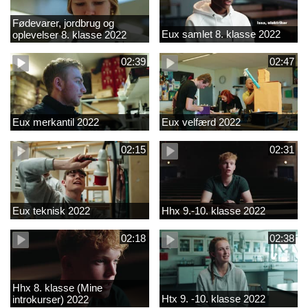
Fødevarer, jordbrug og
Eux samlet 8. klasse 2022
oplevelser 8. klasse 2022
02:39
02:47
Eux merkantil 2022
Eux velfærd 2022
02:15
02:31
Eux teknisk 2022
Hhx 9.-10. klasse 2022
02:18
02:38
Hhx 8. klasse (Mine
Htx 9. -10. klasse 2022
introkurser) 2022