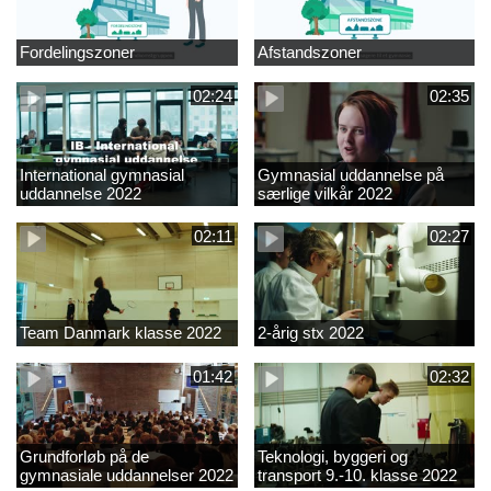
Fordelingszoner
Afstandszoner
02:24
02:35
International gymnasial
Gymnasial uddannelse på
uddannelse 2022
særlige vilkår 2022
02:11
02:27
Team Danmark klasse 2022
2-årig stx 2022
01:42
02:32
Grundforløb på de
Teknologi, byggeri og
gymnasiale uddannelser 2022
transport 9.-10. klasse 2022