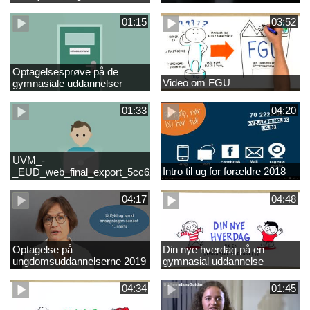
01:15
03:52
Optagelsesprøve på de
Video om FGU
gymnasiale uddannelser
01:33
04:20
UVM_-
Intro til ug for forældre 2018
_EUD_web_final_export_5cc62b2de8a2eab5775e52e524e16290
04:17
04:48
Optagelse på
Din nye hverdag på en
ungdomsuddannelserne 2019
gymnasial uddannelse
04:34
01:45