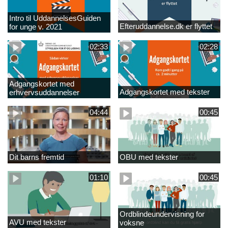
Intro til UddannelsesGuiden
Efteruddannelse.dk er flyttet
for unge v. 2021
02:33
02:28
Adgangskortet med
Adgangskortet med tekster
erhvervsuddannelser
04:44
00:45
Dit barns fremtid
OBU med tekster
01:10
00:45
Ordblindeundervisning for
AVU med tekster
voksne