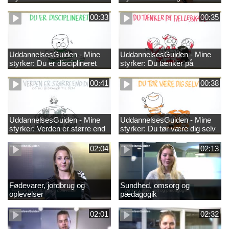
00:33
00:35
UddannelsesGuiden - Mine
UddannelsesGuiden - Mine
styrker: Du er disciplineret
styrker: Du tænker på
fællesskabet
00:41
00:38
UddannelsesGuiden - Mine
UddannelsesGuiden - Mine
styrker: Verden er større end
styrker: Du tør være dig selv
dig og du bidrager til den
02:04
02:13
Fødevarer, jordbrug og
Sundhed, omsorg og
oplevelser
pædagogik
02:01
02:32