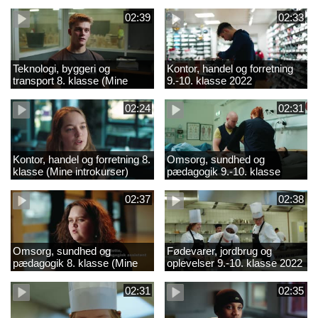
02:39
02:33
Teknologi, byggeri og
Kontor, handel og forretning
transport 8. klasse (Mine
9.-10. klasse 2022
introkurser) 2022
02:24
02:31
Kontor, handel og forretning 8.
Omsorg, sundhed og
klasse (Mine introkurser)
pædagogik 9.-10. klasse
2022
2022
02:37
02:38
Omsorg, sundhed og
Fødevarer, jordbrug og
pædagogik 8. klasse (Mine
oplevelser 9.-10. klasse 2022
introkurser) 2022
02:31
02:35