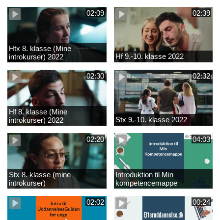
02:09
02:39
Htx 8. klasse (Mine
Hf 9.-10. klasse 2022
introkurser) 2022
02:30
02:32
Hf 8. klasse (Mine
Stx 9.-10. klasse 2022
introkurser) 2022
02:20
04:03
Stx 8. klasse (mine
Introduktion til Min
introkurser)
kompetencemappe
02:02
00:24