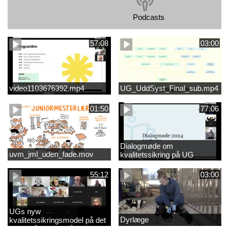
Podcasts
57:08
03:00
video1103676392.mp4
UG_UddSyst_Final_sub.mp4
01:50
77:06
Dialogmøde om
uvm_jml_uden_fade.mov
kvalitetssikring på UG
55:12
03:00
UGs nyw
Dyrlæge
kvalitetssikringsmodel på det
videregående område