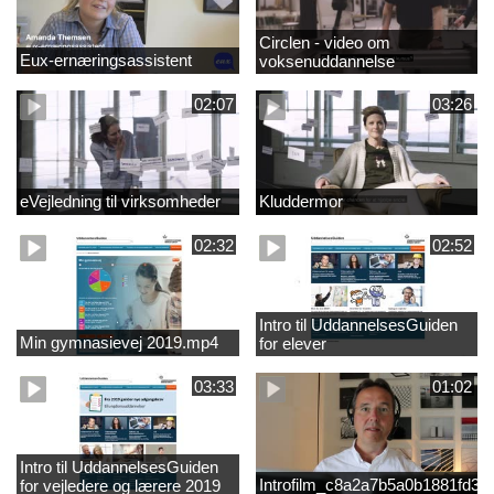
Circlen - video om
Eux-ernæringsassistent
voksenuddannelse
02:07
03:26
eVejledning til virksomheder
Kluddermor
02:32
02:52
Intro til UddannelsesGuiden
Min gymnasievej 2019.mp4
for elever
03:33
01:02
Intro til UddannelsesGuiden
Introfilm_c8a2a7b5a0b1881fd3
for vejledere og lærere 2019