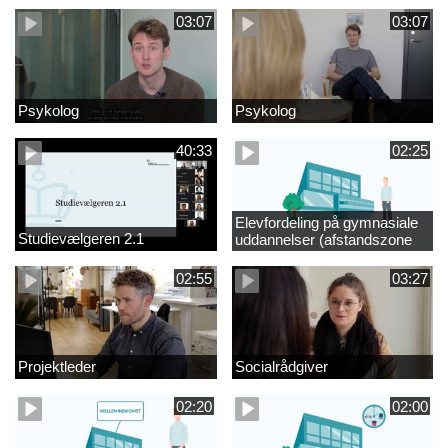
03:07
03:07
Psykolog
Psykolog
40:33
02:25
Elevfordeling på gymnasiale
Studievælgeren 2.1
uddannelser (afstandszone
redigeret)
02:55
03:27
Projektleder
Socialrådgiver
02:20
02:00