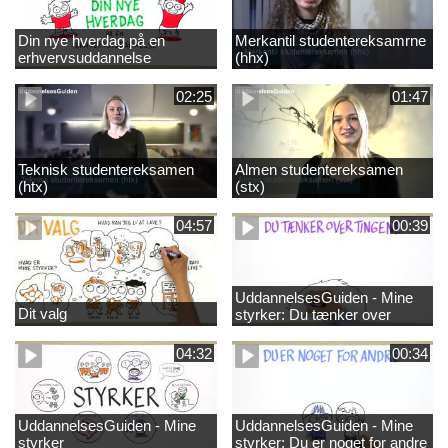
Din nye hverdag på en
Merkantil studentereksamrne
erhvervsuddannelse
(hhx)
02:25
01:47
Teknisk studentereksamen
Almen studentereksamen
(htx)
(stx)
04:57
00:39
UddannelsesGuiden - Mine
Dit valg
styrker: Du tænker over
tingene
04:32
00:34
UddannelsesGuiden - Mine
UddannelsesGuiden - Mine
styrker
styrker: Du er noget for andre