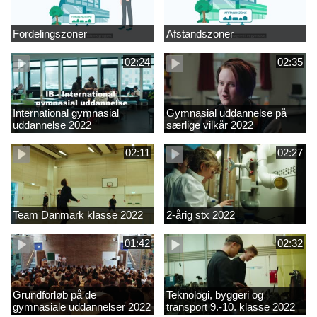
Fordelingszoner
Afstandszoner
02:24
02:35
International gymnasial
Gymnasial uddannelse på
uddannelse 2022
særlige vilkår 2022
02:11
02:27
Team Danmark klasse 2022
2-årig stx 2022
01:42
02:32
Grundforløb på de
Teknologi, byggeri og
gymnasiale uddannelser 2022
transport 9.-10. klasse 2022