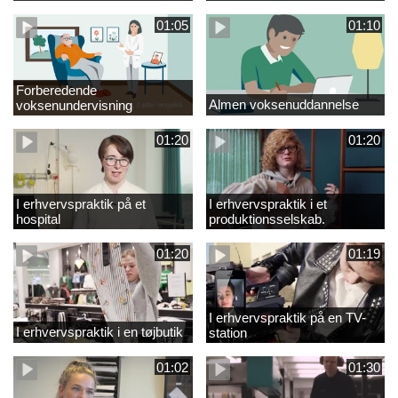
01:05
01:10
Forberedende
Almen voksenuddannelse
voksenundervisning
01:20
01:20
I erhvervspraktik på et
I erhvervspraktik i et
hospital
produktionsselskab.
01:20
01:19
I erhvervspraktik på en TV-
I erhvervspraktik i en tøjbutik
station
01:02
01:30