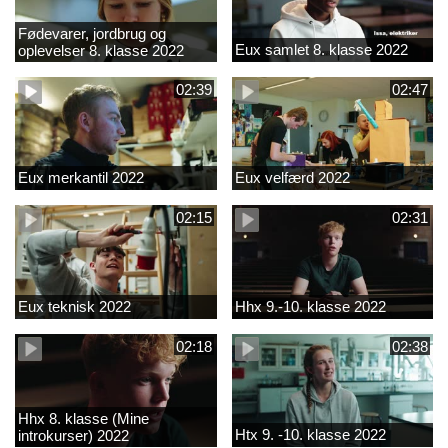
Fødevarer, jordbrug og
Eux samlet 8. klasse 2022
oplevelser 8. klasse 2022
02:39
02:47
Eux merkantil 2022
Eux velfærd 2022
02:15
02:31
Eux teknisk 2022
Hhx 9.-10. klasse 2022
02:18
02:38
Hhx 8. klasse (Mine
Htx 9. -10. klasse 2022
introkurser) 2022