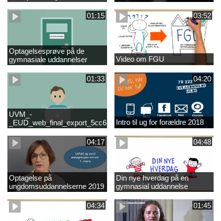
01:15
03:52
Optagelsesprøve på de
Video om FGU
gymnasiale uddannelser
01:33
04:20
UVM_-
Intro til ug for forældre 2018
_EUD_web_final_export_5cc62b2de8a2eab5775e52e524e16290
04:17
04:48
Optagelse på
Din nye hverdag på en
ungdomsuddannelserne 2019
gymnasial uddannelse
04:34
01:45