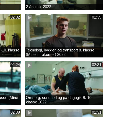
2-årig stx 2022
02:32
02:39
.-10. klasse
Teknologi, byggeri og transport 8. klasse
(Mine introkurser) 2022
02:24
02:31
lasse (Mine
Omsorg, sundhed og pædagogik 9.-10.
klasse 2022
02:38
02:31