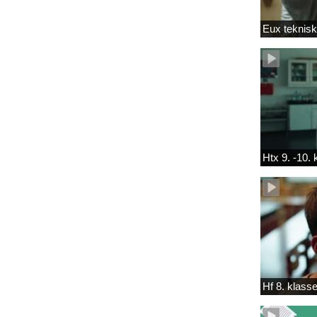
Eux teknis
Htx 9. -10.
Hf 8. klass