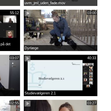
uvm_jml_uden_fade.mov
55:12
03:00
 på det
Dyrlæge
03:07
40:33
Studievælgeren 2.1
02:55
03:27