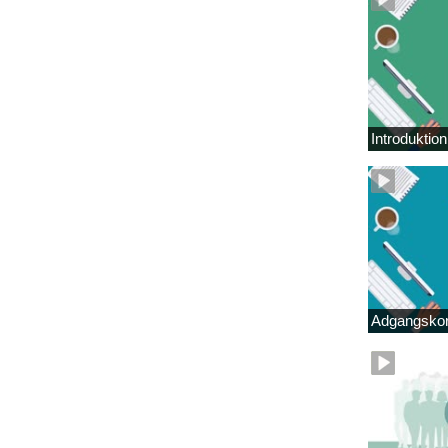
Introduktio
Adgangskor