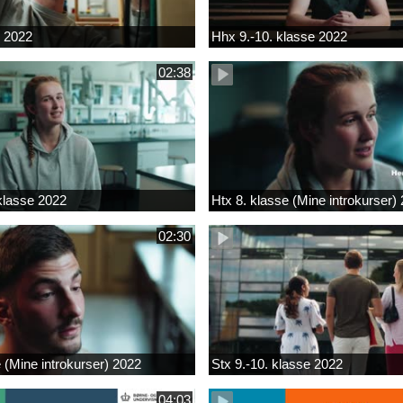
k 2022
Hhx 9.-10. klasse 2022
02:38
 klasse 2022
Htx 8. klasse (Mine introkurser)
02:30
e (Mine introkurser) 2022
Stx 9.-10. klasse 2022
04:03