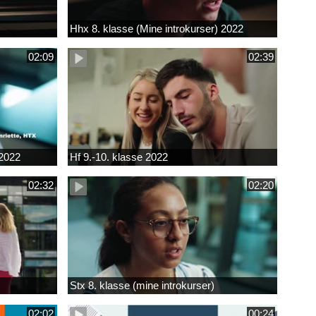
Hhx 8. klasse (Mine introkurser) 2022
02:09
02:39
 2022
Hf 9.-10. klasse 2022
02:32
02:20
Stx 8. klasse (mine introkurser)
02:02
00:24