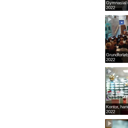
Gymnasial u
2022
Grundforlø
2022
Kontor, hand
2022