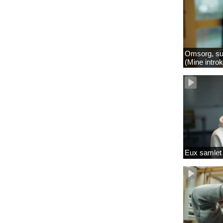
Omsorg, su
(Mine intro
Eux samlet 