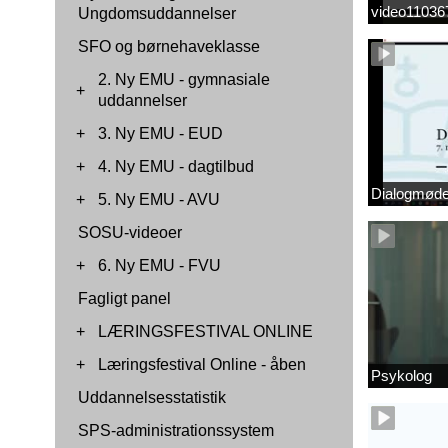
video1103
Ungdomsuddannelser
SFO og børnehaveklasse
2. Ny EMU - gymnasiale
+
uddannelser
+
3. Ny EMU - EUD
+
4. Ny EMU - dagtilbud
Dialogmøde 
+
5. Ny EMU - AVU
SOSU-videoer
+
6. Ny EMU - FVU
Fagligt panel
+
LÆRINGSFESTIVAL ONLINE
+
Læringsfestival Online - åben
Psykolog
Uddannelsesstatistik
SPS-administrationssystem