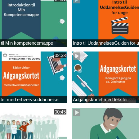
n til Min kompetencemappe
Intro til UddannelsesGuiden for 
02:33
tet med erhvervsuddannelser
Adgangskortet med tekster
00:45