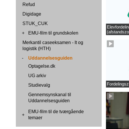
Refud
Digidage
STUK_CUK
Elevfordeli
(afstandszo
+
EMU-film til grundskolen
Merkantil caseeksamen - It og
logistik (HTH)
-
Uddannelsesguiden
Optagelse.dk
UG arkiv
Fordelingsz
Studievalg
Gennemsynskanal til
Uddannelsesguiden
EMU-film til de tværgående
+
temaer