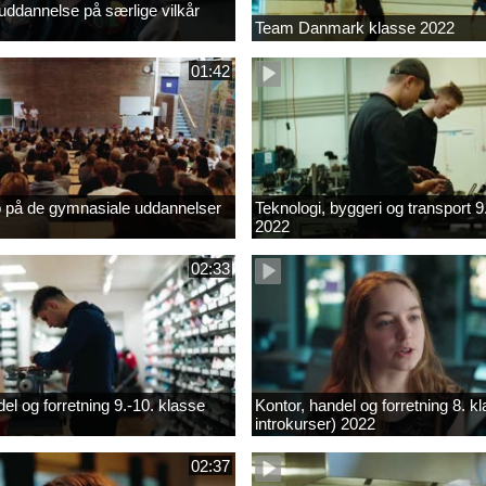
ddannelse på særlige vilkår
Team Danmark klasse 2022
01:42
b på de gymnasiale uddannelser
Teknologi, byggeri og transport 9
2022
02:33
el og forretning 9.-10. klasse
Kontor, handel og forretning 8. k
introkurser) 2022
02:37