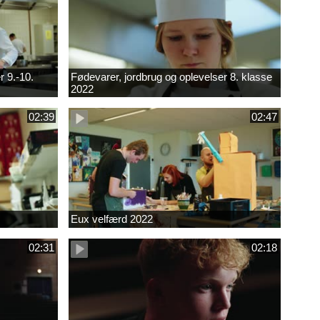
r 9.-10.
Fødevarer, jordbrug og oplevelser 8. klasse
2022
02:39
02:47
Eux velfærd 2022
02:31
02:18