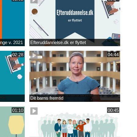
unge v. 2021
Efteruddannelse.dk er flyttet
02:28
04:44
Dit barns fremtid
01:10
00:45