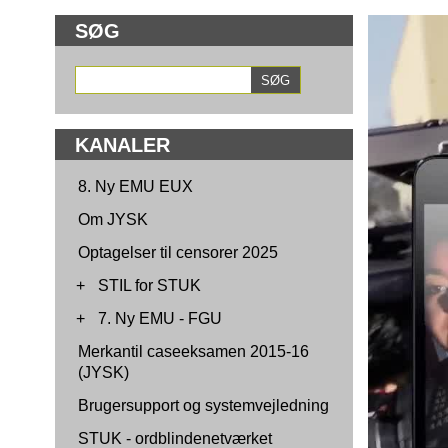
SØG
KANALER
8. Ny EMU EUX
Om JYSK
Optagelser til censorer 2025
+
STIL for STUK
+
7. Ny EMU - FGU
Merkantil caseeksamen 2015-16
(JYSK)
Brugersupport og systemvejledning
STUK - ordblindenetværket