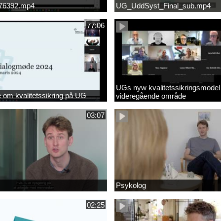
676392.mp4
UG_UddSyst_Final_sub.mp4
77:06
UGs nyw kvalitetssikringsmodel
om kvalitetssikring på UG
videregående område
03:07
Psykolog
02:25