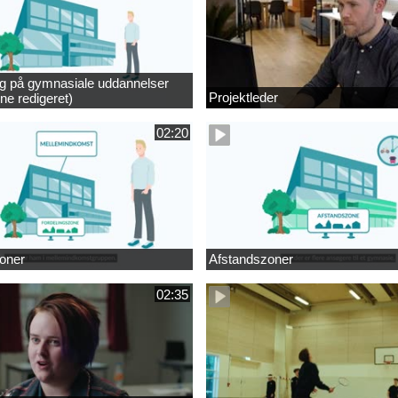
ng på gymnasiale uddannelser
Projektleder
ne redigeret)
02:20
oner
Afstandszoner
02:35