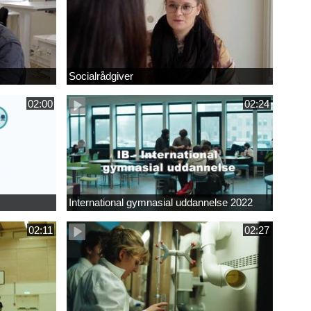
Socialrådgiver
02:00
02:24
International gymnasial uddannelse 2022
02:11
02:27