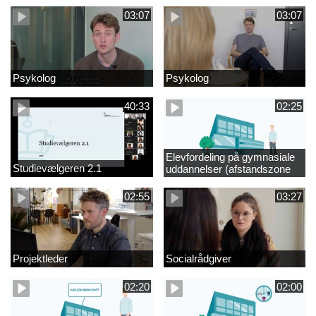
03:07
03:07
Psykolog
Psykolog
40:33
02:25
Elevfordeling på gymnasiale
Studievælgeren 2.1
uddannelser (afstandszone
redigeret)
02:55
03:27
Projektleder
Socialrådgiver
02:20
02:00