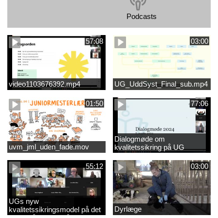
Podcasts
57:08
03:00
video1103676392.mp4
UG_UddSyst_Final_sub.mp4
01:50
77:06
Dialogmøde om
uvm_jml_uden_fade.mov
kvalitetssikring på UG
55:12
03:00
UGs nyw
Dyrlæge
kvalitetssikringsmodel på det
videregående område