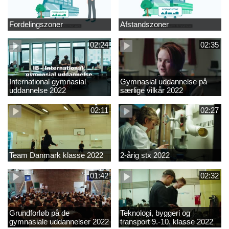
Fordelingszoner
Afstandszoner
02:24
02:35
International gymnasial
Gymnasial uddannelse på
uddannelse 2022
særlige vilkår 2022
02:11
02:27
Team Danmark klasse 2022
2-årig stx 2022
01:42
02:32
Grundforløb på de
Teknologi, byggeri og
gymnasiale uddannelser 2022
transport 9.-10. klasse 2022