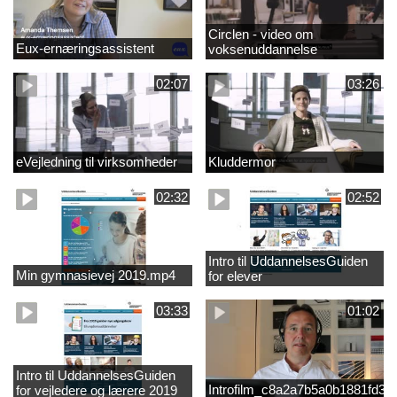
Circlen - video om
Eux-ernæringsassistent
voksenuddannelse
02:07
03:26
eVejledning til virksomheder
Kluddermor
02:32
02:52
Intro til UddannelsesGuiden
Min gymnasievej 2019.mp4
for elever
03:33
01:02
Intro til UddannelsesGuiden
Introfilm_c8a2a7b5a0b1881fd3
for vejledere og lærere 2019