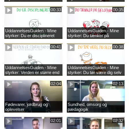
00:33
00:35
UddannelsesGuiden - Mine
UddannelsesGuiden - Mine
styrker: Du er disciplineret
styrker: Du tænker på
fællesskabet
00:41
00:38
UddannelsesGuiden - Mine
UddannelsesGuiden - Mine
styrker: Verden er større end
styrker: Du tør være dig selv
dig og du bidrager til den
02:04
02:13
Fødevarer, jordbrug og
Sundhed, omsorg og
oplevelser
pædagogik
02:01
02:32