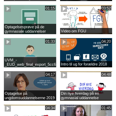
01:15
03:52
Optagelsesprøve på de
Video om FGU
gymnasiale uddannelser
01:33
04:20
UVM_-
Intro til ug for forældre 2018
_EUD_web_final_export_5cc62b2de8a2eab5775e52e524e16290
04:17
04:48
Optagelse på
Din nye hverdag på en
ungdomsuddannelserne 2019
gymnasial uddannelse
04:34
01:45