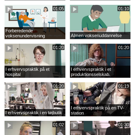
01:05
01:10
Forberedende
Almen voksenuddannelse
voksenundervisning
01:20
01:20
I erhvervspraktik på et
I erhvervspraktik i et
hospital
produktionsselskab.
01:20
01:19
I erhvervspraktik på en TV-
I erhvervspraktik i en tøjbutik
station
01:02
01:30