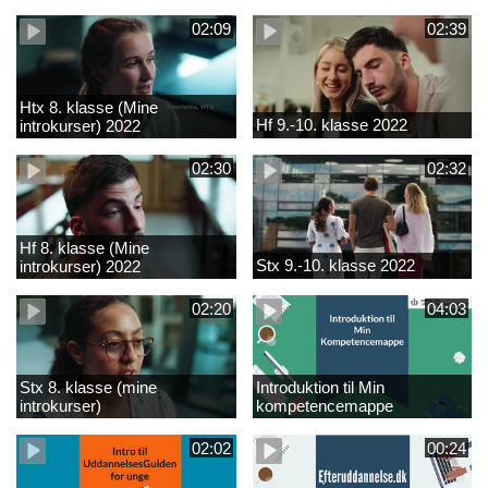
02:09
02:39
Htx 8. klasse (Mine
Hf 9.-10. klasse 2022
introkurser) 2022
02:30
02:32
Hf 8. klasse (Mine
Stx 9.-10. klasse 2022
introkurser) 2022
02:20
04:03
Stx 8. klasse (mine
Introduktion til Min
introkurser)
kompetencemappe
02:02
00:24