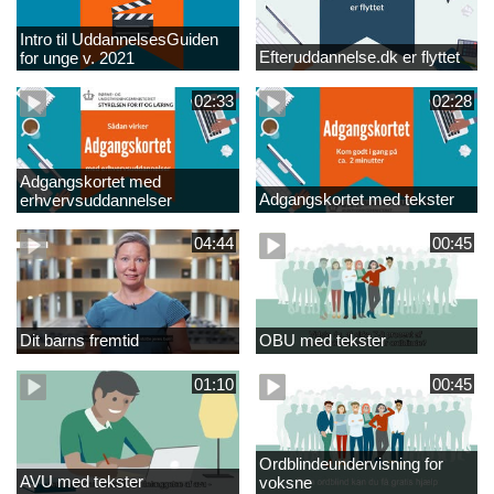
Intro til UddannelsesGuiden
Efteruddannelse.dk er flyttet
for unge v. 2021
02:33
02:28
Adgangskortet med
Adgangskortet med tekster
erhvervsuddannelser
04:44
00:45
Dit barns fremtid
OBU med tekster
01:10
00:45
Ordblindeundervisning for
AVU med tekster
voksne