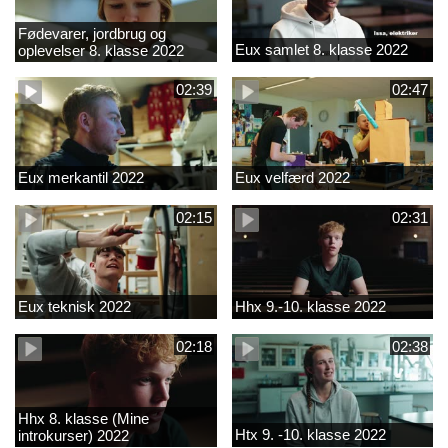
Fødevarer, jordbrug og
Eux samlet 8. klasse 2022
oplevelser 8. klasse 2022
02:39
02:47
Eux merkantil 2022
Eux velfærd 2022
02:15
02:31
Eux teknisk 2022
Hhx 9.-10. klasse 2022
02:18
02:38
Hhx 8. klasse (Mine
Htx 9. -10. klasse 2022
introkurser) 2022