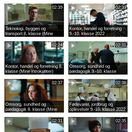
02:39
02:33
Teknologi, byggeri og
Kontor, handel og forretning
transport 8. klasse (Mine
9.-10. klasse 2022
introkurser) 2022
02:24
02:31
Kontor, handel og forretning 8.
Omsorg, sundhed og
klasse (Mine introkurser)
pædagogik 9.-10. klasse
2022
2022
02:37
02:38
Omsorg, sundhed og
Fødevarer, jordbrug og
pædagogik 8. klasse (Mine
oplevelser 9.-10. klasse 2022
introkurser) 2022
02:31
02:35