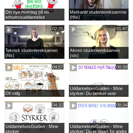
Din nye hverdag på en
Merkantil studentereksamrne
erhvervsuddannelse
(hhx)
02:25
01:47
Teknisk studentereksamen
Almen studentereksamen
(htx)
(stx)
04:57
00:39
UddannelsesGuiden - Mine
Dit valg
styrker: Du tænker over
tingene
04:32
00:34
UddannelsesGuiden - Mine
UddannelsesGuiden - Mine
styrker
styrker: Du er noget for andre