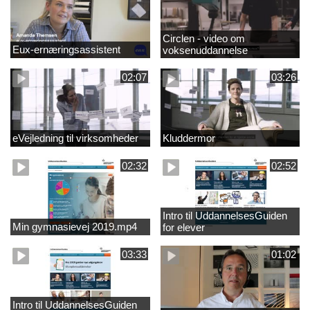
Circlen - video om
Eux-ernæringsassistent
voksenuddannelse
02:07
03:26
eVejledning til virksomheder
Kluddermor
02:32
02:52
Intro til UddannelsesGuiden
Min gymnasievej 2019.mp4
for elever
03:33
01:02
Intro til UddannelsesGuiden