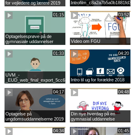
Introfilm_c8a2a7b5a0b1881fd3
for vejledere og lærere 2019
01:15
03:52
Optagelsesprøve på de
Video om FGU
gymnasiale uddannelser
01:33
04:20
UVM_-
Intro til ug for forældre 2018
_EUD_web_final_export_5cc62b2de8a2eab5775e52e524e16290
04:17
04:48
Optagelse på
Din nye hverdag på en
ungdomsuddannelserne 2019
gymnasial uddannelse
04:34
01:45