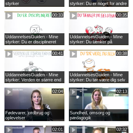
styrker
styrker: Du er noget for andre
00:33
00:35
UddannelsesGuiden - Mine
UddannelsesGuiden - Mine
styrker: Du er disciplineret
styrker: Du tænker på
fællesskabet
00:41
00:38
UddannelsesGuiden - Mine
UddannelsesGuiden - Mine
styrker: Verden er større end
styrker: Du tør være dig selv
dig og du bidrager til den
02:04
02:13
Fødevarer, jordbrug og
Sundhed, omsorg og
oplevelser
pædagogik
02:01
02:32