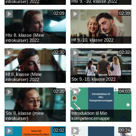
Htx 9. -10. klasse 2022
introkurser) 2022
02:09
02:39
Htx 8. klasse (Mine
Hf 9.-10. klasse 2022
introkurser) 2022
02:30
02:32
Hf 8. klasse (Mine
Stx 9.-10. klasse 2022
introkurser) 2022
02:20
04:03
Stx 8. klasse (mine
Introduktion til Min
introkurser)
kompetencemappe
02:02
00:24