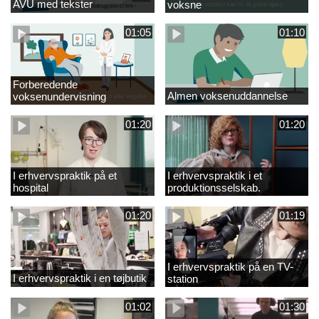
AVU med tekster
voksne
01:05
01:10
Forberedende
Almen voksenuddannelse
voksenundervisning
01:20
01:20
I erhvervspraktik på et
I erhvervspraktik i et
hospital
produktionsselskab.
01:20
01:19
I erhvervspraktik på en TV-
I erhvervspraktik i en tøjbutik
station
01:02
01:30