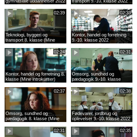
gymnasiale uddannelser 2022
transport 9.-10. klasse 2022
02:39
02:33
Teknologi, byggeri og
Kontor, handel og forretning
transport 8. klasse (Mine
9.-10. klasse 2022
introkurser) 2022
02:24
02:31
Kontor, handel og forretning 8.
Omsorg, sundhed og
klasse (Mine introkurser)
pædagogik 9.-10. klasse
2022
2022
02:37
02:38
Omsorg, sundhed og
Fødevarer, jordbrug og
pædagogik 8. klasse (Mine
oplevelser 9.-10. klasse 2022
introkurser) 2022
02:31
02:35