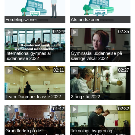
Fordelingszoner
Afstandszoner
02:24
02:35
International gymnasial
Gymnasial uddannelse på
uddannelse 2022
særlige vilkår 2022
02:11
02:27
Team Danmark klasse 2022
2-årig stx 2022
01:42
02:32
Grundforløb på de
Teknologi, byggeri og