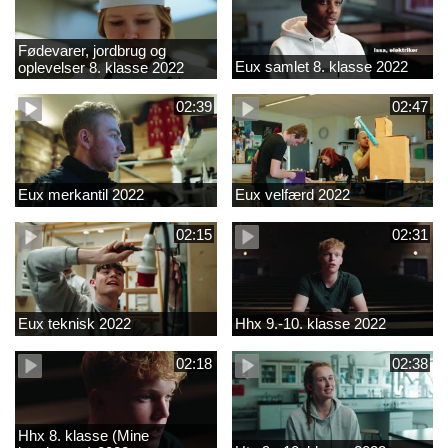
Fødevarer, jordbrug og
Eux samlet 8. klasse 2022
oplevelser 8. klasse 2022
02:39
02:47
Eux merkantil 2022
Eux velfærd 2022
02:15
02:31
Eux teknisk 2022
Hhx 9.-10. klasse 2022
02:18
02:38
Hhx 8. klasse (Mine