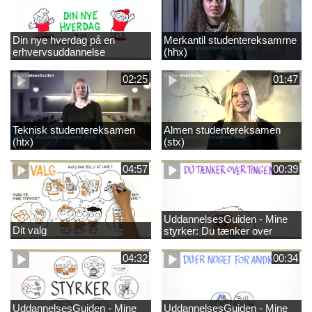
Din nye hverdag på en
Merkantil studentereksamrne
erhvervsuddannelse
(hhx)
02:25
01:47
Teknisk studentereksamen
Almen studentereksamen
(htx)
(stx)
04:57
00:39
UddannelsesGuiden - Mine
Dit valg
styrker: Du tænker over
tingene
04:32
00:34
UddannelsesGuiden - Mine
UddannelsesGuiden - Mine