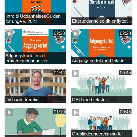
Intro til UddannelsesGuiden
Efteruddannelse.dk er flyttet
for unge v. 2021
02:33
02:28
Adgangskortet med
Adgangskortet med tekster
erhvervsuddannelser
04:44
00:45
Dit barns fremtid
OBU med tekster
01:10
00:45
Ordblindeundervisning for