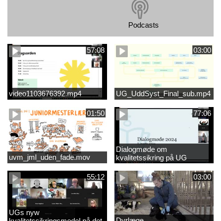
Podcasts
57:08
03:00
video1103676392.mp4
UG_UddSyst_Final_sub.mp4
01:50
77:06
Dialogmøde om
uvm_jml_uden_fade.mov
kvalitetssikring på UG
55:12
03:00
UGs nyw
Dyrlæge
kvalitetssikringsmodel på det