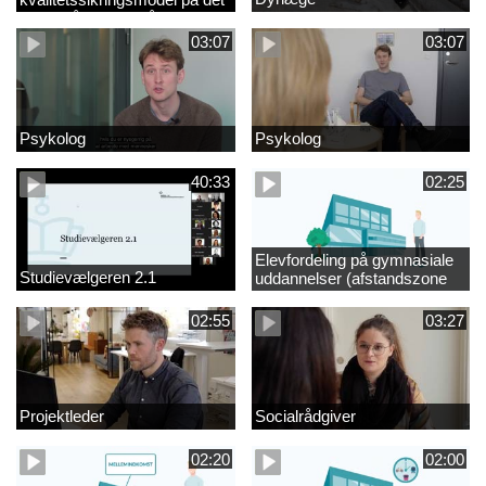
videregående område
03:07
03:07
Psykolog
Psykolog
40:33
02:25
Elevfordeling på gymnasiale
Studievælgeren 2.1
uddannelser (afstandszone
redigeret)
02:55
03:27
Projektleder
Socialrådgiver
02:20
02:00