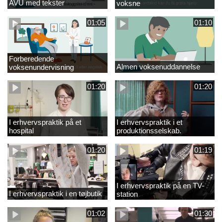
AVU med tekster
voksne
01:05
01:10
Forberedende
Almen voksenuddannelse
voksenundervisning
01:20
01:20
I erhvervspraktik på et
I erhvervspraktik i et
hospital
produktionsselskab.
01:20
01:19
I erhvervspraktik på en TV-
I erhvervspraktik i en tøjbutik
station
01:02
01:30