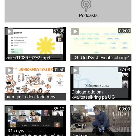
Podcasts
57:08
03:00
video1103676392.mp4
UG_UddSyst_Final_sub.mp4
01:50
77:06
Dialogmøde om
uvm_jml_uden_fade.mov
kvalitetssikring på UG
55:12
03:00
UGs nyw
Dyrlæge
kvalitetssikringsmodel på det