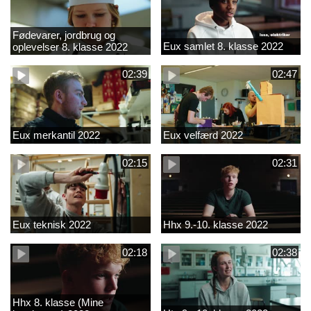
Fødevarer, jordbrug og
Eux samlet 8. klasse 2022
oplevelser 8. klasse 2022
02:39
02:47
Eux merkantil 2022
Eux velfærd 2022
02:15
02:31
Eux teknisk 2022
Hhx 9.-10. klasse 2022
02:18
02:38
Hhx 8. klasse (Mine