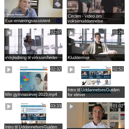
Circlen - video om
Eux-ernæringsassistent
voksenuddannelse
02:07
03:26
eVejledning til virksomheder
Kluddermor
02:32
02:52
Intro til UddannelsesGuiden
Min gymnasievej 2019.mp4
for elever
03:33
01:02
Intro til UddannelsesGuiden