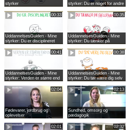
styrker
styrker: Du er noget for andre
00:33
00:35
UddannelsesGuiden - Mine
UddannelsesGuiden - Mine
styrker: Du er disciplineret
styrker: Du tænker på
fællesskabet
00:41
00:38
UddannelsesGuiden - Mine
UddannelsesGuiden - Mine
styrker: Verden er større end
styrker: Du tør være dig selv
dig og du bidrager til den
02:04
02:13
Fødevarer, jordbrug og
Sundhed, omsorg og
oplevelser
pædagogik
02:01
02:32