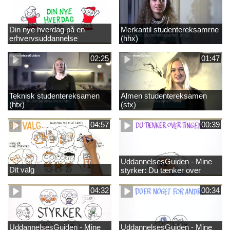
Din nye hverdag på en
Merkantil studentereksamrne
erhvervsuddannelse
(hhx)
02:25
01:47
Teknisk studentereksamen
Almen studentereksamen
(htx)
(stx)
04:57
00:39
UddannelsesGuiden - Mine
Dit valg
styrker: Du tænker over
tingene
04:32
00:34
UddannelsesGuiden - Mine
UddannelsesGuiden - Mine