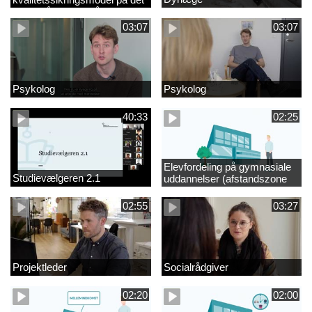
videregående område
03:07
03:07
Psykolog
Psykolog
40:33
02:25
Elevfordeling på gymnasiale
Studievælgeren 2.1
uddannelser (afstandszone
redigeret)
02:55
03:27
Projektleder
Socialrådgiver
02:20
02:00