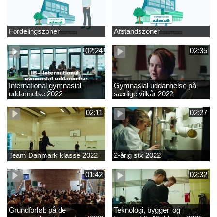
Fordelingszoner
Afstandszoner
02:24
02:35
International gymnasial
Gymnasial uddannelse på
uddannelse 2022
særlige vilkår 2022
02:11
02:27
Team Danmark klasse 2022
2-årig stx 2022
01:42
02:32
Grundforløb på de
Teknologi, byggeri og