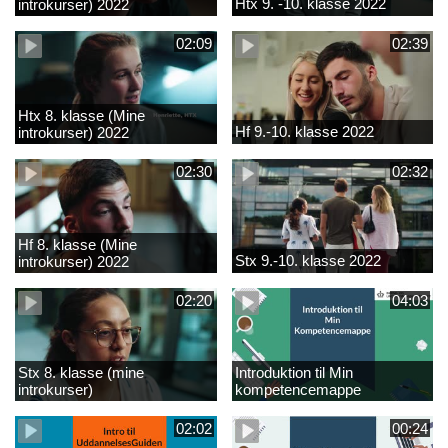
Htx 9. -10. klasse 2022
introkurser) 2022
02:09
02:39
Htx 8. klasse (Mine
Hf 9.-10. klasse 2022
introkurser) 2022
02:30
02:32
Hf 8. klasse (Mine
Stx 9.-10. klasse 2022
introkurser) 2022
02:20
04:03
Stx 8. klasse (mine
Introduktion til Min
introkurser)
kompetencemappe
02:02
00:24