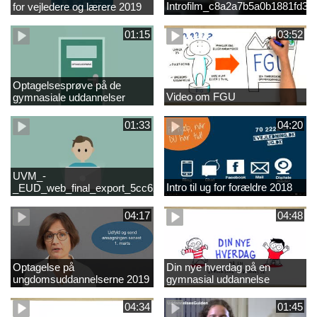
Introfilm_c8a2a7b5a0b1881fd3
for vejledere og lærere 2019
01:15
03:52
Optagelsesprøve på de
Video om FGU
gymnasiale uddannelser
01:33
04:20
UVM_-
Intro til ug for forældre 2018
_EUD_web_final_export_5cc62b2de8a2eab5775e52e524e16290
04:17
04:48
Optagelse på
Din nye hverdag på en
ungdomsuddannelserne 2019
gymnasial uddannelse
04:34
01:45