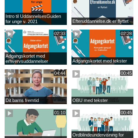
Intro til UddannelsesGuiden
Efteruddannelse.dk er flyttet
for unge v. 2021
02:33
02:28
Adgangskortet med
Adgangskortet med tekster
erhvervsuddannelser
04:44
00:45
Dit barns fremtid
OBU med tekster
01:10
00:45
Ordblindeundervisning for