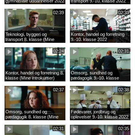
gymnasiale uddannelser 2022
transport 9.-10. klasse 2022
02:39
02:33
Teknologi, byggeri og
Kontor, handel og forretning
transport 8. klasse (Mine
9.-10. klasse 2022
introkurser) 2022
02:24
02:31
Kontor, handel og forretning 8.
Omsorg, sundhed og
klasse (Mine introkurser)
pædagogik 9.-10. klasse
2022
2022
02:37
02:38
Omsorg, sundhed og
Fødevarer, jordbrug og
pædagogik 8. klasse (Mine
oplevelser 9.-10. klasse 2022
introkurser) 2022
02:31
02:35