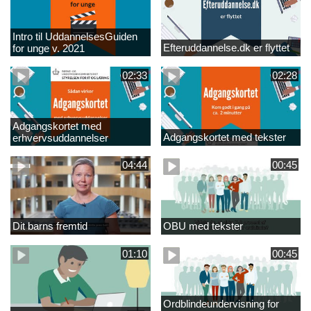
Intro til UddannelsesGuiden
Efteruddannelse.dk er flyttet
for unge v. 2021
02:33
02:28
Adgangskortet med
Adgangskortet med tekster
erhvervsuddannelser
04:44
00:45
Dit barns fremtid
OBU med tekster
01:10
00:45
Ordblindeundervisning for