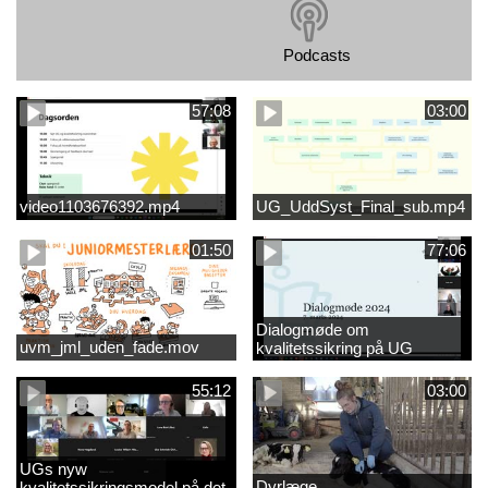
Podcasts
57:08
03:00
video1103676392.mp4
UG_UddSyst_Final_sub.mp4
01:50
77:06
Dialogmøde om
uvm_jml_uden_fade.mov
kvalitetssikring på UG
55:12
03:00
UGs nyw
Dyrlæge
kvalitetssikringsmodel på det