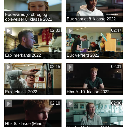
Fødevarer, jordbrug og
Eux samlet 8. klasse 2022
oplevelser 8. klasse 2022
02:39
02:47
Eux merkantil 2022
Eux velfærd 2022
02:15
02:31
Eux teknisk 2022
Hhx 9.-10. klasse 2022
02:18
02:38
Hhx 8. klasse (Mine