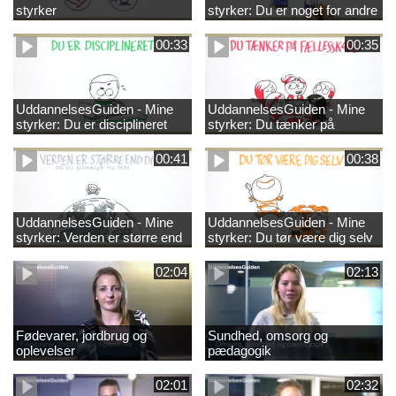
styrker
styrker: Du er noget for andre
00:33
00:35
UddannelsesGuiden - Mine
UddannelsesGuiden - Mine
styrker: Du er disciplineret
styrker: Du tænker på
fællesskabet
00:41
00:38
UddannelsesGuiden - Mine
UddannelsesGuiden - Mine
styrker: Verden er større end
styrker: Du tør være dig selv
dig og du bidrager til den
02:04
02:13
Fødevarer, jordbrug og
Sundhed, omsorg og
oplevelser
pædagogik
02:01
02:32