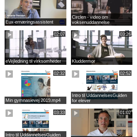
Circlen - video om
Eux-ernæringsassistent
voksenuddannelse
02:07
03:26
eVejledning til virksomheder
Kluddermor
02:32
02:52
Intro til UddannelsesGuiden
Min gymnasievej 2019.mp4
for elever
03:33
01:02
Intro til UddannelsesGuiden