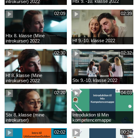
Htx 9. -10. klasse 2022
introkurser) 2022
02:09
02:39
Htx 8. klasse (Mine
Hf 9.-10. klasse 2022
introkurser) 2022
02:30
02:32
Hf 8. klasse (Mine
Stx 9.-10. klasse 2022
introkurser) 2022
02:20
04:03
Stx 8. klasse (mine
Introduktion til Min
introkurser)
kompetencemappe
02:02
00:24