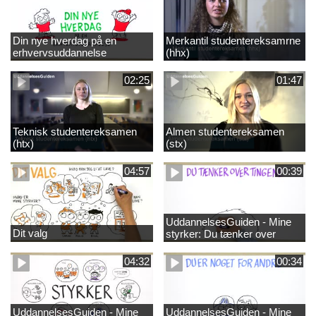
Din nye hverdag på en
Merkantil studentereksamrne
erhvervsuddannelse
(hhx)
02:25
01:47
Teknisk studentereksamen
Almen studentereksamen
(htx)
(stx)
04:57
00:39
UddannelsesGuiden - Mine
Dit valg
styrker: Du tænker over
tingene
04:32
00:34
UddannelsesGuiden - Mine
UddannelsesGuiden - Mine