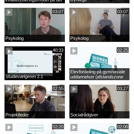
videregående område
03:07
03:07
Psykolog
Psykolog
40:33
02:25
Elevfordeling på gymnasiale
Studievælgeren 2.1
uddannelser (afstandszone
redigeret)
02:55
03:27
Projektleder
Socialrådgiver
02:20
02:00