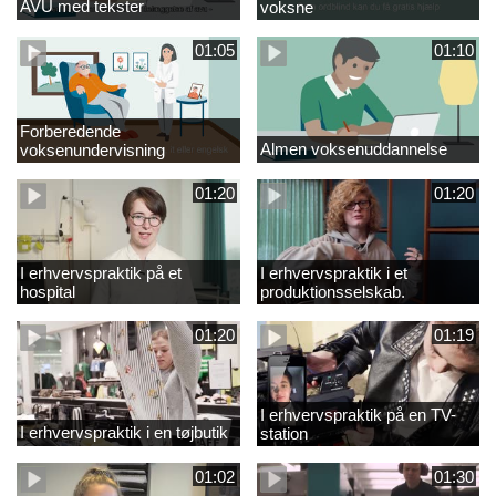
AVU med tekster
voksne
01:05
01:10
Forberedende
Almen voksenuddannelse
voksenundervisning
01:20
01:20
I erhvervspraktik på et
I erhvervspraktik i et
hospital
produktionsselskab.
01:20
01:19
I erhvervspraktik på en TV-
I erhvervspraktik i en tøjbutik
station
01:02
01:30