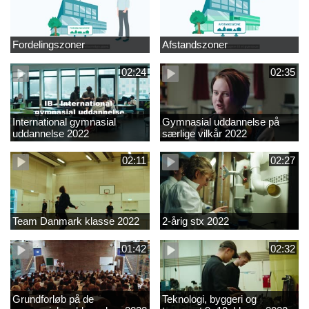
Fordelingszoner
Afstandszoner
02:24
02:35
International gymnasial
Gymnasial uddannelse på
uddannelse 2022
særlige vilkår 2022
02:11
02:27
Team Danmark klasse 2022
2-årig stx 2022
01:42
02:32
Grundforløb på de
Teknologi, byggeri og