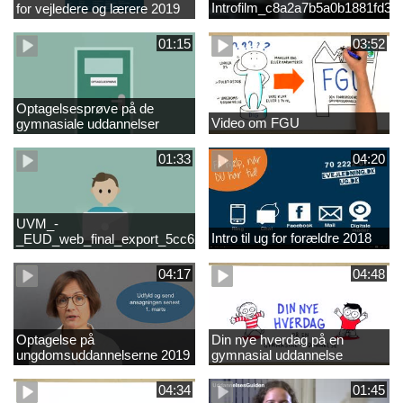
Introfilm_c8a2a7b5a0b1881fd3
for vejledere og lærere 2019
01:15
03:52
Optagelsesprøve på de
Video om FGU
gymnasiale uddannelser
01:33
04:20
UVM_-
Intro til ug for forældre 2018
_EUD_web_final_export_5cc62b2de8a2eab5775e52e524e16290
04:17
04:48
Optagelse på
Din nye hverdag på en
ungdomsuddannelserne 2019
gymnasial uddannelse
04:34
01:45