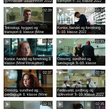
gymnasiale uddannelser 2022
transport 9.-10. klasse 2022
02:39
02:33
Teknologi, byggeri og
Kontor, handel og forretning
transport 8. klasse (Mine
9.-10. klasse 2022
introkurser) 2022
02:24
02:31
Kontor, handel og forretning 8.
Omsorg, sundhed og
klasse (Mine introkurser)
pædagogik 9.-10. klasse
2022
2022
02:37
02:38
Omsorg, sundhed og
Fødevarer, jordbrug og
pædagogik 8. klasse (Mine
oplevelser 9.-10. klasse 2022
introkurser) 2022
02:31
02:35