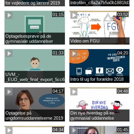
Introfilm_c8a2a7b5a0b1881fd3
for vejledere og lærere 2019
01:15
03:52
Optagelsesprøve på de
Video om FGU
gymnasiale uddannelser
01:33
04:20
UVM_-
Intro til ug for forældre 2018
_EUD_web_final_export_5cc62b2de8a2eab5775e52e524e16290
04:17
04:48
Optagelse på
Din nye hverdag på en
ungdomsuddannelserne 2019
gymnasial uddannelse
04:34
01:45