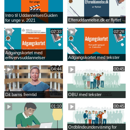
Intro til UddannelsesGuiden
Efteruddannelse.dk er flyttet
for unge v. 2021
02:33
02:28
Adgangskortet med
Adgangskortet med tekster
erhvervsuddannelser
04:44
00:45
Dit barns fremtid
OBU med tekster
01:10
00:45
Ordblindeundervisning for