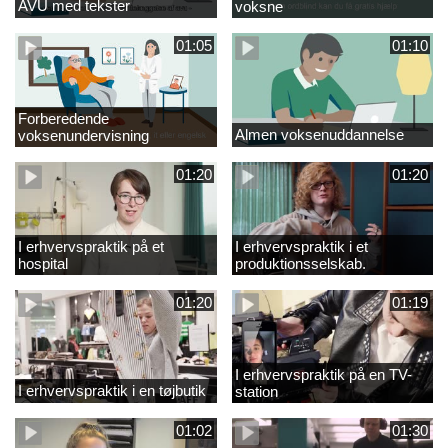
AVU med tekster
voksne
01:05
01:10
Forberedende
Almen voksenuddannelse
voksenundervisning
01:20
01:20
I erhvervspraktik på et
I erhvervspraktik i et
hospital
produktionsselskab.
01:20
01:19
I erhvervspraktik på en TV-
I erhvervspraktik i en tøjbutik
station
01:02
01:30