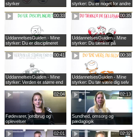
styrker
styrker: Du er noget for andre
00:33
00:35
UddannelsesGuiden - Mine
UddannelsesGuiden - Mine
styrker: Du er disciplineret
styrker: Du tænker på
fællesskabet
00:41
00:38
UddannelsesGuiden - Mine
UddannelsesGuiden - Mine
styrker: Verden er større end
styrker: Du tør være dig selv
dig og du bidrager til den
02:04
02:13
Fødevarer, jordbrug og
Sundhed, omsorg og
oplevelser
pædagogik
02:01
02:32