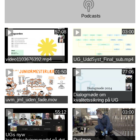
Podcasts
57:08
03:00
video1103676392.mp4
UG_UddSyst_Final_sub.mp4
01:50
77:06
Dialogmøde om
uvm_jml_uden_fade.mov
kvalitetssikring på UG
55:12
03:00
UGs nyw
Dyrlæge
kvalitetssikringsmodel på det