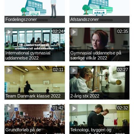
Fordelingszoner
Afstandszoner
02:24
02:35
International gymnasial
Gymnasial uddannelse på
uddannelse 2022
særlige vilkår 2022
02:11
02:27
Team Danmark klasse 2022
2-årig stx 2022
01:42
02:32
Grundforløb på de
Teknologi, byggeri og