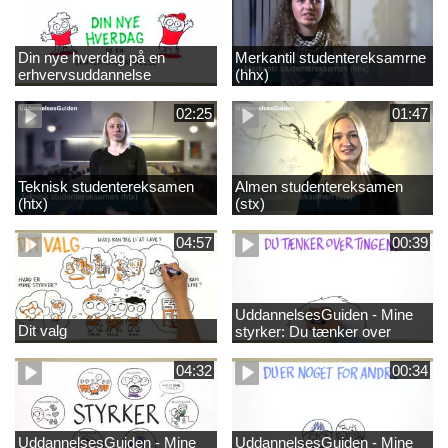
Din nye hverdag på en
Merkantil studentereksamrne
erhvervsuddannelse
(hhx)
02:25
01:47
Teknisk studentereksamen
Almen studentereksamen
(htx)
(stx)
04:57
00:39
UddannelsesGuiden - Mine
Dit valg
styrker: Du tænker over
tingene
04:32
00:34
UddannelsesGuiden - Mine
UddannelsesGuiden - Mine