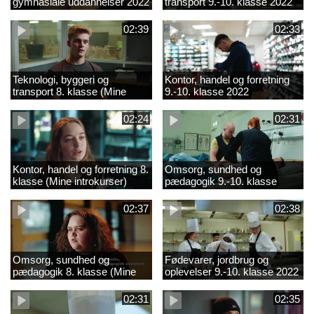
gymnasiale uddannelser 2022
transport 9.-10. klasse 2022
02:39
02:33
Teknologi, byggeri og
Kontor, handel og forretning
transport 8. klasse (Mine
9.-10. klasse 2022
introkurser) 2022
02:24
02:31
Kontor, handel og forretning 8.
Omsorg, sundhed og
klasse (Mine introkurser)
pædagogik 9.-10. klasse
2022
2022
02:37
02:38
Omsorg, sundhed og
Fødevarer, jordbrug og
pædagogik 8. klasse (Mine
oplevelser 9.-10. klasse 2022
introkurser) 2022
02:31
02:35