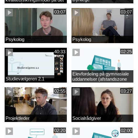
videregående område
03:07
03:07
Psykolog
Psykolog
40:33
02:25
Elevfordeling på gymnasiale
Studievælgeren 2.1
uddannelser (afstandszone
redigeret)
02:55
03:27
Projektleder
Socialrådgiver
02:20
02:00