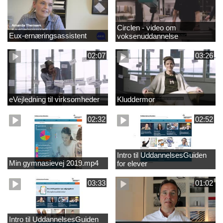
Circlen - video om
Eux-ernæringsassistent
voksenuddannelse
02:07
03:26
eVejledning til virksomheder
Kluddermor
02:32
02:52
Intro til UddannelsesGuiden
Min gymnasievej 2019.mp4
for elever
03:33
01:02
Intro til UddannelsesGuiden