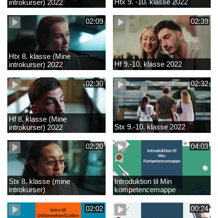
Htx 9. -10. klasse 2022
introkurser) 2022
02:09
02:39
Htx 8. klasse (Mine
Hf 9.-10. klasse 2022
introkurser) 2022
02:30
02:32
Hf 8. klasse (Mine
Stx 9.-10. klasse 2022
introkurser) 2022
02:20
04:03
Stx 8. klasse (mine
Introduktion til Min
introkurser)
kompetencemappe
02:02
00:24