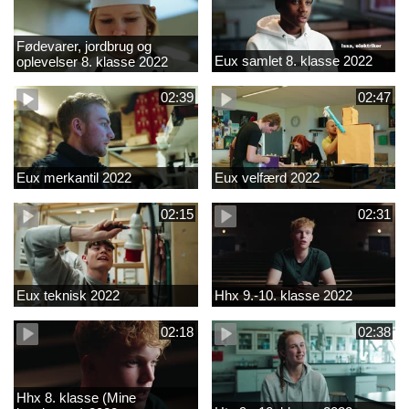
Fødevarer, jordbrug og
Eux samlet 8. klasse 2022
oplevelser 8. klasse 2022
02:39
02:47
Eux merkantil 2022
Eux velfærd 2022
02:15
02:31
Eux teknisk 2022
Hhx 9.-10. klasse 2022
02:18
02:38
Hhx 8. klasse (Mine