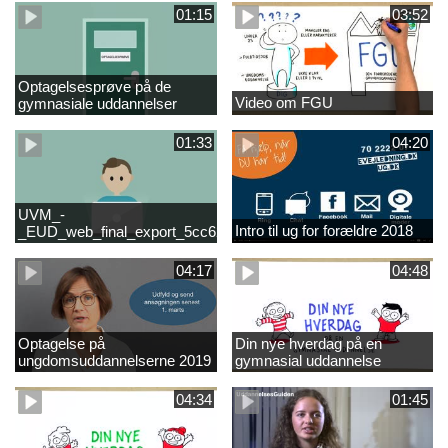
01:15
03:52
Optagelsesprøve på de
Video om FGU
gymnasiale uddannelser
01:33
04:20
UVM_-
Intro til ug for forældre 2018
_EUD_web_final_export_5cc62b2de8a2eab5775e52e524e16290
04:17
04:48
Optagelse på
Din nye hverdag på en
ungdomsuddannelserne 2019
gymnasial uddannelse
04:34
01:45