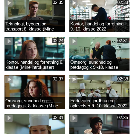
02:39
02:33
Teknologi, byggeri og
Kontor, handel og forretning
transport 8. klasse (Mine
9.-10. klasse 2022
introkurser) 2022
02:24
02:31
Kontor, handel og forretning 8.
Omsorg, sundhed og
klasse (Mine introkurser)
pædagogik 9.-10. klasse
2022
2022
02:37
02:38
Omsorg, sundhed og
Fødevarer, jordbrug og
pædagogik 8. klasse (Mine
oplevelser 9.-10. klasse 2022
introkurser) 2022
02:31
02:35