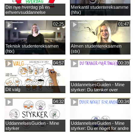
Din nye hverdag på en
Merkantil studentereksamrne
erhvervsuddannelse
(hhx)
02:25
01:47
Teknisk studentereksamen
Almen studentereksamen
(htx)
(stx)
04:57
00:39
UddannelsesGuiden - Mine
Dit valg
styrker: Du tænker over
tingene
04:32
00:34
UddannelsesGuiden - Mine
UddannelsesGuiden - Mine
styrker
styrker: Du er noget for andre