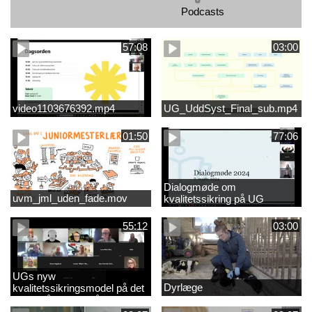
Podcasts
57:08
03:00
video1103676392.mp4
UG_UddSyst_Final_sub.mp4
01:50
77:06
Dialogmøde om
uvm_jml_uden_fade.mov
kvalitetssikring på UG
55:12
03:00
UGs nyw
Dyrlæge
kvalitetssikringsmodel på det
videregående område