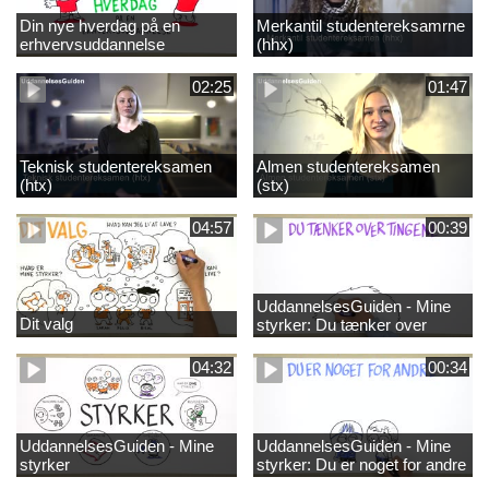
Din nye hverdag på en
Merkantil studentereksamrne
erhvervsuddannelse
(hhx)
02:25
01:47
Teknisk studentereksamen
Almen studentereksamen
(htx)
(stx)
04:57
00:39
UddannelsesGuiden - Mine
Dit valg
styrker: Du tænker over
tingene
04:32
00:34
UddannelsesGuiden - Mine
UddannelsesGuiden - Mine
styrker
styrker: Du er noget for andre