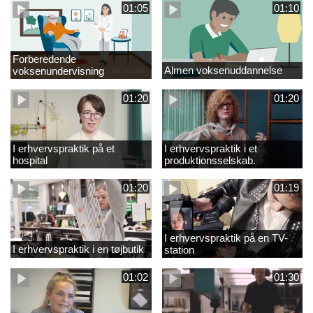
01:05
01:10
Forberedende
Almen voksenuddannelse
voksenundervisning
01:20
01:20
I erhvervspraktik på et
I erhvervspraktik i et
hospital
produktionsselskab.
01:20
01:19
I erhvervspraktik på en TV-
I erhvervspraktik i en tøjbutik
station
01:02
01:30