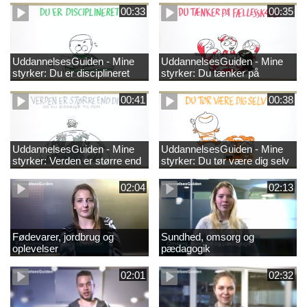
00:33
00:35
UddannelsesGuiden - Mine
UddannelsesGuiden - Mine
styrker: Du er disciplineret
styrker: Du tænker på
fællesskabet
00:41
00:38
UddannelsesGuiden - Mine
UddannelsesGuiden - Mine
styrker: Verden er større end
styrker: Du tør være dig selv
dig og du bidrager til den
02:04
02:13
Fødevarer, jordbrug og
Sundhed, omsorg og
oplevelser
pædagogik
02:01
02:32