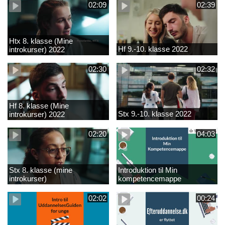
02:09
02:39
Htx 8. klasse (Mine
Hf 9.-10. klasse 2022
introkurser) 2022
02:30
02:32
Hf 8. klasse (Mine
Stx 9.-10. klasse 2022
introkurser) 2022
02:20
04:03
Stx 8. klasse (mine
Introduktion til Min
introkurser)
kompetencemappe
02:02
00:24