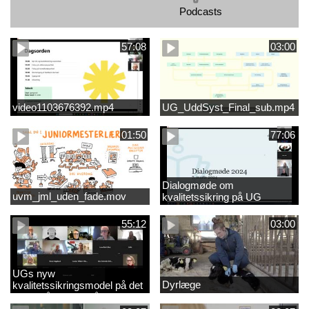
Podcasts
57:08
03:00
video1103676392.mp4
UG_UddSyst_Final_sub.mp4
01:50
77:06
Dialogmøde om
uvm_jml_uden_fade.mov
kvalitetssikring på UG
55:12
03:00
UGs nyw
Dyrlæge
kvalitetssikringsmodel på det
videregående område