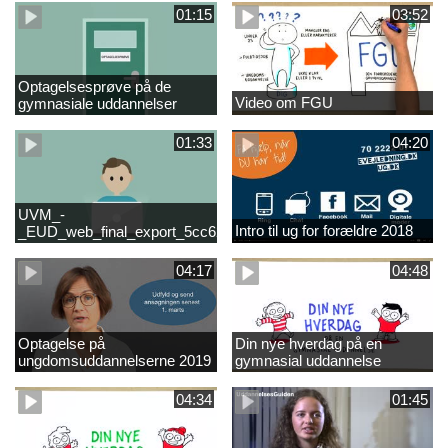
01:15
03:52
Optagelsesprøve på de
Video om FGU
gymnasiale uddannelser
01:33
04:20
UVM_-
Intro til ug for forældre 2018
_EUD_web_final_export_5cc62b2de8a2eab5775e52e524e16290
04:17
04:48
Optagelse på
Din nye hverdag på en
ungdomsuddannelserne 2019
gymnasial uddannelse
04:34
01:45