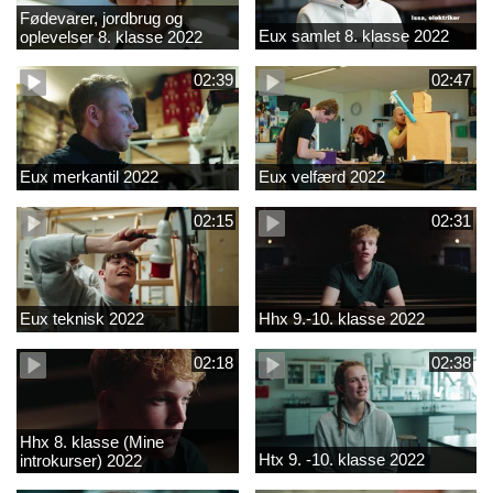
Fødevarer, jordbrug og
Eux samlet 8. klasse 2022
oplevelser 8. klasse 2022
02:39
02:47
Eux merkantil 2022
Eux velfærd 2022
02:15
02:31
Eux teknisk 2022
Hhx 9.-10. klasse 2022
02:18
02:38
Hhx 8. klasse (Mine
Htx 9. -10. klasse 2022
introkurser) 2022