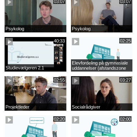
03:07
03:07
Psykolog
Psykolog
40:33
02:25
Elevfordeling på gymnasiale
Studievælgeren 2.1
uddannelser (afstandszone
redigeret)
02:55
03:27
Projektleder
Socialrådgiver
02:20
02:00