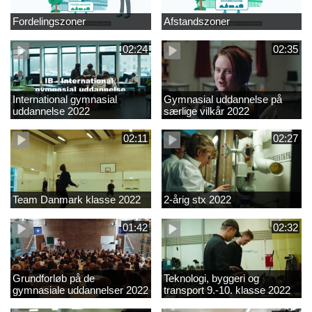
Fordelingszoner
Afstandszoner
02:24
02:35
International gymnasial
Gymnasial uddannelse på
uddannelse 2022
særlige vilkår 2022
02:11
02:27
Team Danmark klasse 2022
2-årig stx 2022
01:42
02:32
Grundforløb på de
Teknologi, byggeri og
gymnasiale uddannelser 2022
transport 9.-10. klasse 2022