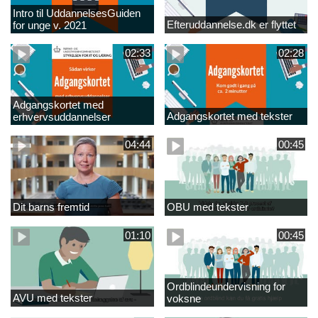
Intro til UddannelsesGuiden
Efteruddannelse.dk er flyttet
for unge v. 2021
02:33
02:28
Adgangskortet med
Adgangskortet med tekster
erhvervsuddannelser
04:44
00:45
Dit barns fremtid
OBU med tekster
01:10
00:45
Ordblindeundervisning for
AVU med tekster
voksne