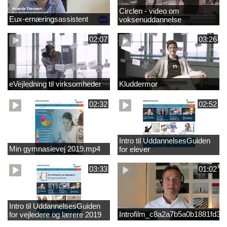
Circlen - video om
Eux-ernæringsassistent
voksenuddannelse
02:07
03:26
eVejledning til virksomheder
Kluddermor
02:32
02:52
Intro til UddannelsesGuiden
Min gymnasievej 2019.mp4
for elever
03:33
01:02
Intro til UddannelsesGuiden
Introfilm_c8a2a7b5a0b1881fd3
for vejledere og lærere 2019