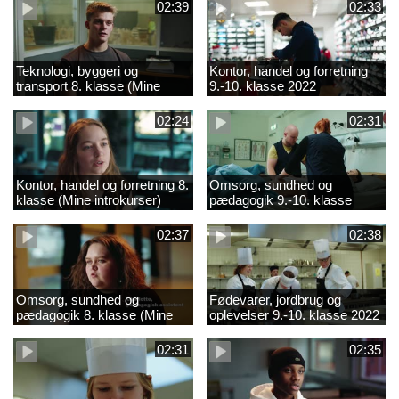
02:39
02:33
Teknologi, byggeri og
Kontor, handel og forretning
transport 8. klasse (Mine
9.-10. klasse 2022
introkurser) 2022
02:24
02:31
Kontor, handel og forretning 8.
Omsorg, sundhed og
klasse (Mine introkurser)
pædagogik 9.-10. klasse
2022
2022
02:37
02:38
Omsorg, sundhed og
Fødevarer, jordbrug og
pædagogik 8. klasse (Mine
oplevelser 9.-10. klasse 2022
introkurser) 2022
02:31
02:35