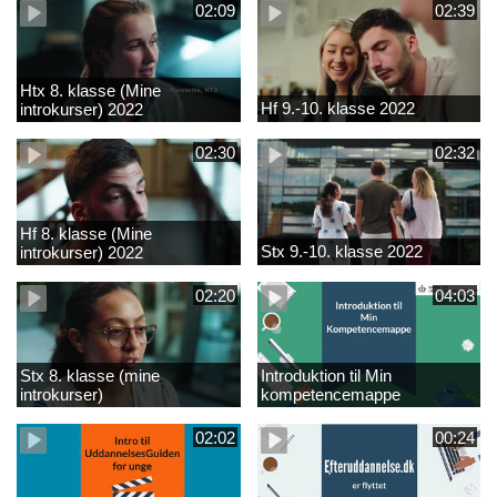
02:09
02:39
Htx 8. klasse (Mine
Hf 9.-10. klasse 2022
introkurser) 2022
02:30
02:32
Hf 8. klasse (Mine
Stx 9.-10. klasse 2022
introkurser) 2022
02:20
04:03
Stx 8. klasse (mine
Introduktion til Min
introkurser)
kompetencemappe
02:02
00:24