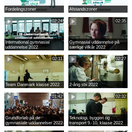
Fordelingszoner
Afstandszoner
02:24
02:35
International gymnasial
Gymnasial uddannelse på
uddannelse 2022
særlige vilkår 2022
02:11
02:27
Team Danmark klasse 2022
2-årig stx 2022
01:42
02:32
Grundforløb på de
Teknologi, byggeri og
gymnasiale uddannelser 2022
transport 9.-10. klasse 2022