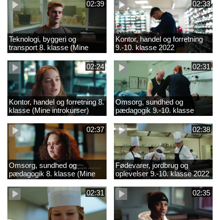
02:39
02:33
Teknologi, byggeri og
Kontor, handel og forretning
transport 8. klasse (Mine
9.-10. klasse 2022
introkurser) 2022
02:24
02:31
Kontor, handel og forretning 8.
Omsorg, sundhed og
klasse (Mine introkurser)
pædagogik 9.-10. klasse
2022
2022
02:37
02:38
Omsorg, sundhed og
Fødevarer, jordbrug og
pædagogik 8. klasse (Mine
oplevelser 9.-10. klasse 2022
introkurser) 2022
02:31
02:35