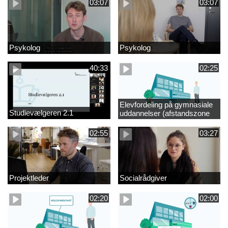
03:07
03:07
Psykolog
Psykolog
40:33
02:25
Elevfordeling på gymnasiale
Studievælgeren 2.1
uddannelser (afstandszone
redigeret)
02:55
03:27
Projektleder
Socialrådgiver
02:20
02:00