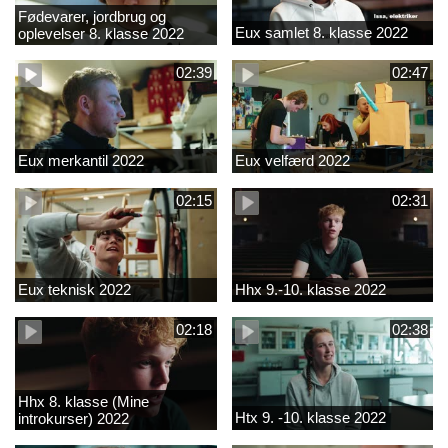
Fødevarer, jordbrug og
Eux samlet 8. klasse 2022
oplevelser 8. klasse 2022
02:39
02:47
Eux merkantil 2022
Eux velfærd 2022
02:15
02:31
Eux teknisk 2022
Hhx 9.-10. klasse 2022
02:18
02:38
Hhx 8. klasse (Mine
Htx 9. -10. klasse 2022
introkurser) 2022