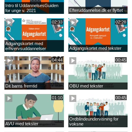
Intro til UddannelsesGuiden
Efteruddannelse.dk er flyttet
for unge v. 2021
02:33
02:28
Adgangskortet med
Adgangskortet med tekster
erhvervsuddannelser
04:44
00:45
Dit barns fremtid
OBU med tekster
01:10
00:45
Ordblindeundervisning for
AVU med tekster
voksne