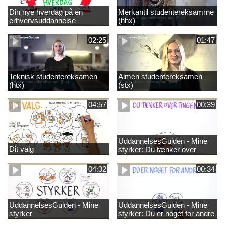
Din nye hverdag på en
Merkantil studentereksamrne
erhvervsuddannelse
(hhx)
02:25
01:47
Teknisk studentereksamen
Almen studentereksamen
(htx)
(stx)
04:57
00:39
UddannelsesGuiden - Mine
Dit valg
styrker: Du tænker over
tingene
04:32
00:34
UddannelsesGuiden - Mine
UddannelsesGuiden - Mine
styrker
styrker: Du er noget for andre