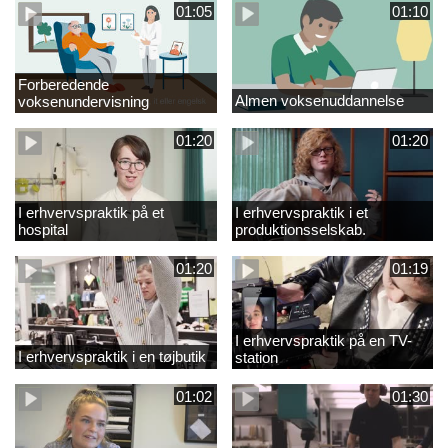
01:05
01:10
Forberedende
Almen voksenuddannelse
voksenundervisning
01:20
01:20
I erhvervspraktik på et
I erhvervspraktik i et
hospital
produktionsselskab.
01:20
01:19
I erhvervspraktik på en TV-
I erhvervspraktik i en tøjbutik
station
01:02
01:30