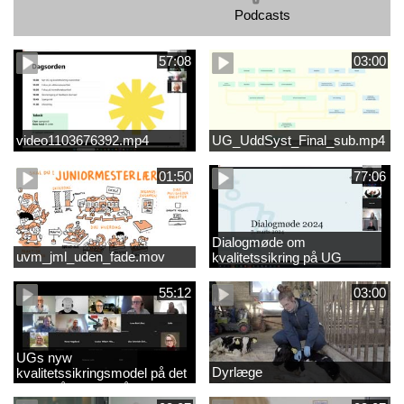
Podcasts
57:08
03:00
video1103676392.mp4
UG_UddSyst_Final_sub.mp4
01:50
77:06
Dialogmøde om
uvm_jml_uden_fade.mov
kvalitetssikring på UG
55:12
03:00
UGs nyw
Dyrlæge
kvalitetssikringsmodel på det
videregående område