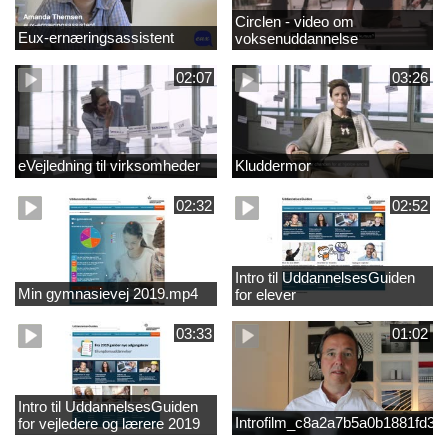
Circlen - video om
Eux-ernæringsassistent
voksenuddannelse
02:07
03:26
eVejledning til virksomheder
Kluddermor
02:32
02:52
Intro til UddannelsesGuiden
Min gymnasievej 2019.mp4
for elever
03:33
01:02
Intro til UddannelsesGuiden
Introfilm_c8a2a7b5a0b1881fd3
for vejledere og lærere 2019