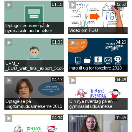
01:15
03:52
Optagelsesprøve på de
Video om FGU
gymnasiale uddannelser
01:33
04:20
UVM_-
Intro til ug for forældre 2018
_EUD_web_final_export_5cc62b2de8a2eab5775e52e524e16290
04:17
04:48
Optagelse på
Din nye hverdag på en
ungdomsuddannelserne 2019
gymnasial uddannelse
04:34
01:45