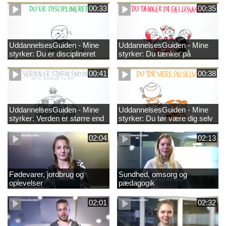
00:33
00:35
UddannelsesGuiden - Mine
UddannelsesGuiden - Mine
styrker: Du er disciplineret
styrker: Du tænker på
fællesskabet
00:41
00:38
UddannelsesGuiden - Mine
UddannelsesGuiden - Mine
styrker: Verden er større end
styrker: Du tør være dig selv
dig og du bidrager til den
02:04
02:13
Fødevarer, jordbrug og
Sundhed, omsorg og
oplevelser
pædagogik
02:01
02:32