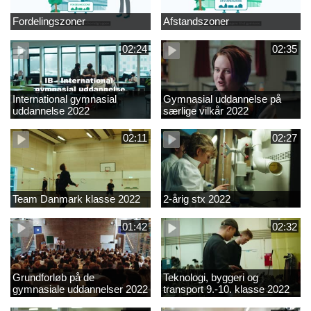
Fordelingszoner
Afstandszoner
02:24
02:35
International gymnasial
Gymnasial uddannelse på
uddannelse 2022
særlige vilkår 2022
02:11
02:27
Team Danmark klasse 2022
2-årig stx 2022
01:42
02:32
Grundforløb på de
Teknologi, byggeri og
gymnasiale uddannelser 2022
transport 9.-10. klasse 2022