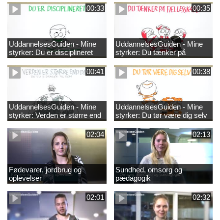
00:33
00:35
UddannelsesGuiden - Mine
UddannelsesGuiden - Mine
styrker: Du er disciplineret
styrker: Du tænker på
fællesskabet
00:41
00:38
UddannelsesGuiden - Mine
UddannelsesGuiden - Mine
styrker: Verden er større end
styrker: Du tør være dig selv
dig og du bidrager til den
02:04
02:13
Fødevarer, jordbrug og
Sundhed, omsorg og
oplevelser
pædagogik
02:01
02:32