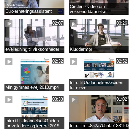
Circlen - video om
Eux-ernæringsassistent
voksenuddannelse
02:07
03:26
eVejledning til virksomheder
Kluddermor
02:32
02:52
Intro til UddannelsesGuiden
Min gymnasievej 2019.mp4
for elever
03:33
01:02
Intro til UddannelsesGuiden
Introfilm_c8a2a7b5a0b1881fd3
for vejledere og lærere 2019