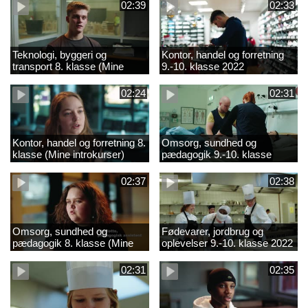
02:39
02:33
Teknologi, byggeri og
Kontor, handel og forretning
transport 8. klasse (Mine
9.-10. klasse 2022
introkurser) 2022
02:24
02:31
Kontor, handel og forretning 8.
Omsorg, sundhed og
klasse (Mine introkurser)
pædagogik 9.-10. klasse
2022
2022
02:37
02:38
Omsorg, sundhed og
Fødevarer, jordbrug og
pædagogik 8. klasse (Mine
oplevelser 9.-10. klasse 2022
introkurser) 2022
02:31
02:35