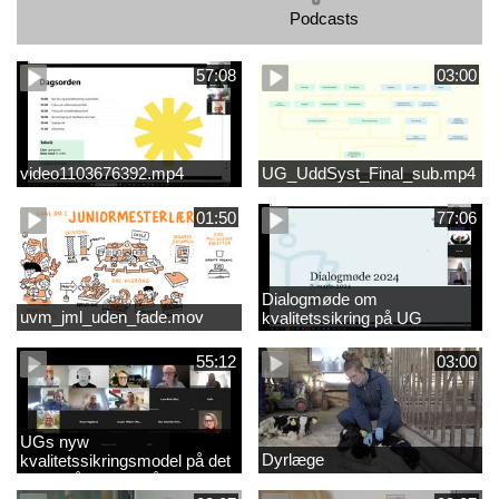
Podcasts
57:08
03:00
video1103676392.mp4
UG_UddSyst_Final_sub.mp4
01:50
77:06
Dialogmøde om
uvm_jml_uden_fade.mov
kvalitetssikring på UG
55:12
03:00
UGs nyw
Dyrlæge
kvalitetssikringsmodel på det
videregående område