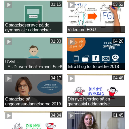
01:15
03:52
Optagelsesprøve på de
Video om FGU
gymnasiale uddannelser
01:33
04:20
UVM_-
Intro til ug for forældre 2018
_EUD_web_final_export_5cc62b2de8a2eab5775e52e524e16290
04:17
04:48
Optagelse på
Din nye hverdag på en
ungdomsuddannelserne 2019
gymnasial uddannelse
04:34
01:45