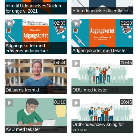
Intro til UddannelsesGuiden
Efteruddannelse.dk er flyttet
for unge v. 2021
02:33
02:28
Adgangskortet med
Adgangskortet med tekster
erhvervsuddannelser
04:44
00:45
Dit barns fremtid
OBU med tekster
01:10
00:45
Ordblindeundervisning for
AVU med tekster
voksne