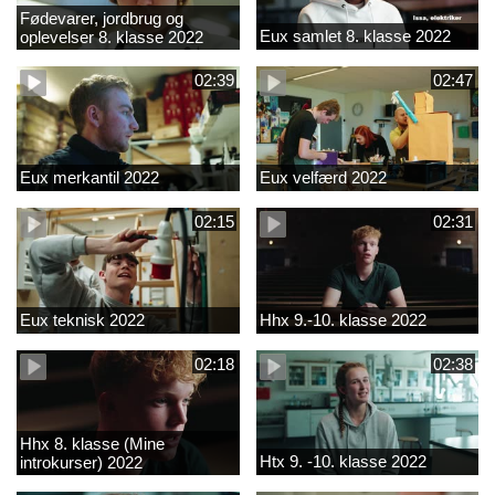
Fødevarer, jordbrug og
Eux samlet 8. klasse 2022
oplevelser 8. klasse 2022
02:39
02:47
Eux merkantil 2022
Eux velfærd 2022
02:15
02:31
Eux teknisk 2022
Hhx 9.-10. klasse 2022
02:18
02:38
Hhx 8. klasse (Mine
Htx 9. -10. klasse 2022
introkurser) 2022