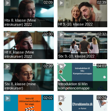
02:09
02:39
Htx 8. klasse (Mine
Hf 9.-10. klasse 2022
introkurser) 2022
02:30
02:32
Hf 8. klasse (Mine
Stx 9.-10. klasse 2022
introkurser) 2022
02:20
04:03
Stx 8. klasse (mine
Introduktion til Min
introkurser)
kompetencemappe
02:02
00:24