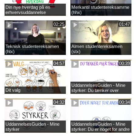
Din nye hverdag på en
Merkantil studentereksamrne
erhvervsuddannelse
(hhx)
02:25
01:47
Teknisk studentereksamen
Almen studentereksamen
(htx)
(stx)
04:57
00:39
UddannelsesGuiden - Mine
Dit valg
styrker: Du tænker over
tingene
04:32
00:34
UddannelsesGuiden - Mine
UddannelsesGuiden - Mine
styrker
styrker: Du er noget for andre