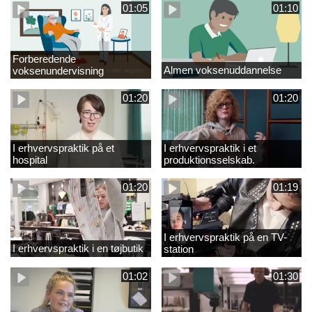
01:05
01:10
Forberedende
Almen voksenuddannelse
voksenundervisning
01:20
01:20
I erhvervspraktik på et
I erhvervspraktik i et
hospital
produktionsselskab.
01:20
01:19
I erhvervspraktik på en TV-
I erhvervspraktik i en tøjbutik
station
01:02
01:30