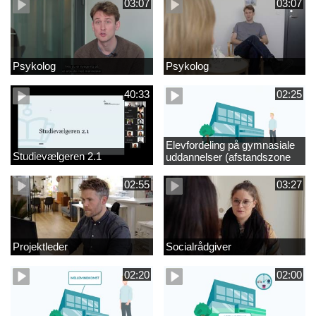
03:07
03:07
Psykolog
Psykolog
40:33
02:25
Elevfordeling på gymnasiale
Studievælgeren 2.1
uddannelser (afstandszone
redigeret)
02:55
03:27
Projektleder
Socialrådgiver
02:20
02:00