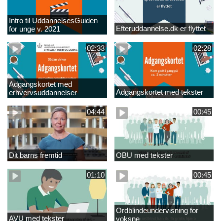
Intro til UddannelsesGuiden
Efteruddannelse.dk er flyttet
for unge v. 2021
02:33
02:28
Adgangskortet med
Adgangskortet med tekster
erhvervsuddannelser
04:44
00:45
Dit barns fremtid
OBU med tekster
01:10
00:45
Ordblindeundervisning for
AVU med tekster
voksne