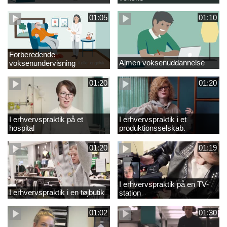
01:05
01:10
Forberedende
Almen voksenuddannelse
voksenundervisning
01:20
01:20
I erhvervspraktik på et
I erhvervspraktik i et
hospital
produktionsselskab.
01:20
01:19
I erhvervspraktik på en TV-
I erhvervspraktik i en tøjbutik
station
01:02
01:30