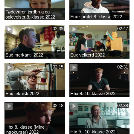
Fødevarer, jordbrug og
Eux samlet 8. klasse 2022
oplevelser 8. klasse 2022
02:39
02:47
Eux merkantil 2022
Eux velfærd 2022
02:15
02:31
Eux teknisk 2022
Hhx 9.-10. klasse 2022
02:18
02:38
Hhx 8. klasse (Mine
Htx 9. -10. klasse 2022
introkurser) 2022