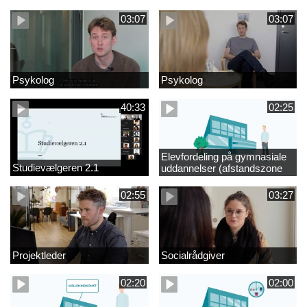
videregående område
03:07
03:07
Psykolog
Psykolog
40:33
02:25
Elevfordeling på gymnasiale
Studievælgeren 2.1
uddannelser (afstandszone
redigeret)
02:55
03:27
Projektleder
Socialrådgiver
02:20
02:00