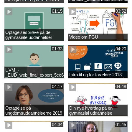
01:15
03:52
Optagelsesprøve på de
Video om FGU
gymnasiale uddannelser
01:33
04:20
UVM_-
Intro til ug for forældre 2018
_EUD_web_final_export_5cc62b2de8a2eab5775e52e524e16290
04:17
04:48
Optagelse på
Din nye hverdag på en
ungdomsuddannelserne 2019
gymnasial uddannelse
04:34
01:45