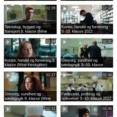
02:39
02:33
Teknologi, byggeri og
Kontor, handel og forretning
transport 8. klasse (Mine
9.-10. klasse 2022
introkurser) 2022
02:24
02:31
Kontor, handel og forretning 8.
Omsorg, sundhed og
klasse (Mine introkurser)
pædagogik 9.-10. klasse
2022
2022
02:37
02:38
Omsorg, sundhed og
Fødevarer, jordbrug og
pædagogik 8. klasse (Mine
oplevelser 9.-10. klasse 2022
introkurser) 2022
02:31
02:35