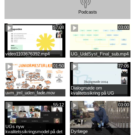
Podcasts
57:08
03:00
video1103676392.mp4
UG_UddSyst_Final_sub.mp4
01:50
77:06
Dialogmøde om
uvm_jml_uden_fade.mov
kvalitetssikring på UG
55:12
03:00
UGs nyw
Dyrlæge
kvalitetssikringsmodel på det