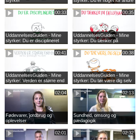
styrker
styrker: Du er noget for andre
00:33
00:35
UddannelsesGuiden - Mine
UddannelsesGuiden - Mine
styrker: Du er disciplineret
styrker: Du tænker på
fællesskabet
00:41
00:38
UddannelsesGuiden - Mine
UddannelsesGuiden - Mine
styrker: Verden er større end
styrker: Du tør være dig selv
dig og du bidrager til den
02:04
02:13
Fødevarer, jordbrug og
Sundhed, omsorg og
oplevelser
pædagogik
02:01
02:32