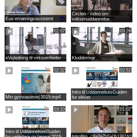
Circlen - video om
Eux-ernæringsassistent
voksenuddannelse
02:07
03:26
eVejledning til virksomheder
Kluddermor
02:32
02:52
Intro til UddannelsesGuiden
Min gymnasievej 2019.mp4
for elever
03:33
01:02
Intro til UddannelsesGuiden
Introfilm_c8a2a7b5a0b1881fd3
for vejledere og lærere 2019