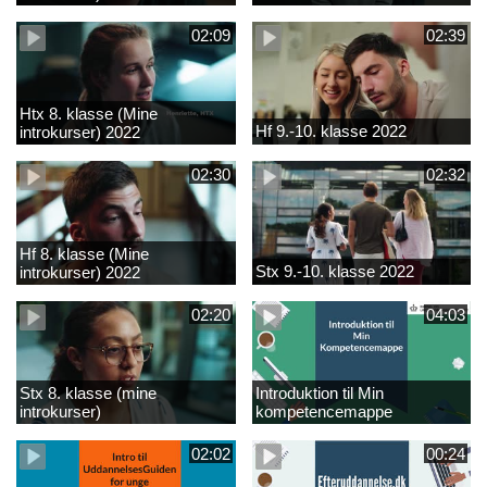
02:09
02:39
Htx 8. klasse (Mine
Hf 9.-10. klasse 2022
introkurser) 2022
02:30
02:32
Hf 8. klasse (Mine
Stx 9.-10. klasse 2022
introkurser) 2022
02:20
04:03
Stx 8. klasse (mine
Introduktion til Min
introkurser)
kompetencemappe
02:02
00:24