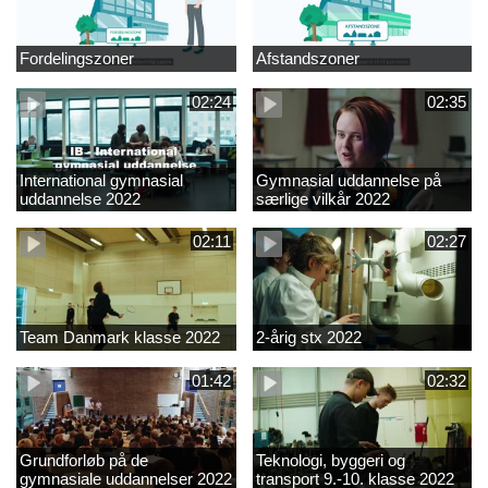
Fordelingszoner
Afstandszoner
02:24
02:35
International gymnasial
Gymnasial uddannelse på
uddannelse 2022
særlige vilkår 2022
02:11
02:27
Team Danmark klasse 2022
2-årig stx 2022
01:42
02:32
Grundforløb på de
Teknologi, byggeri og
gymnasiale uddannelser 2022
transport 9.-10. klasse 2022