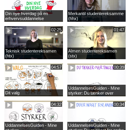
Din nye hverdag på en
Merkantil studentereksamrne
erhvervsuddannelse
(hhx)
02:25
01:47
Teknisk studentereksamen
Almen studentereksamen
(htx)
(stx)
04:57
00:39
UddannelsesGuiden - Mine
Dit valg
styrker: Du tænker over
tingene
04:32
00:34
UddannelsesGuiden - Mine
UddannelsesGuiden - Mine