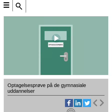
☰
Optagelsesprøve på de gymnasiale
uddannelser