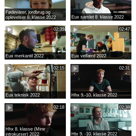
Fødevarer, jordbrug og
Eux samlet 8. klasse 2022
oplevelser 8. klasse 2022
02:39
02:47
Eux merkantil 2022
Eux velfærd 2022
02:15
02:31
Eux teknisk 2022
Hhx 9.-10. klasse 2022
02:18
02:38
Hhx 8. klasse (Mine
Htx 9. -10. klasse 2022
introkurser) 2022