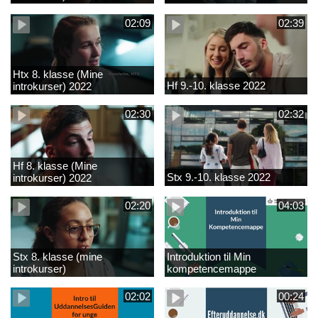
02:09
02:39
Htx 8. klasse (Mine
Hf 9.-10. klasse 2022
introkurser) 2022
02:30
02:32
Hf 8. klasse (Mine
Stx 9.-10. klasse 2022
introkurser) 2022
02:20
04:03
Stx 8. klasse (mine
Introduktion til Min
introkurser)
kompetencemappe
02:02
00:24