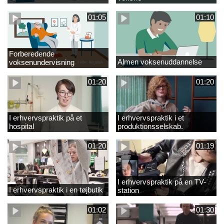
01:05
01:10
Forberedende
Almen voksenuddannelse
voksenundervisning
01:20
01:20
I erhvervspraktik på et
I erhvervspraktik i et
hospital
produktionsselskab.
01:20
01:19
I erhvervspraktik på en TV-
I erhvervspraktik i en tøjbutik
station
01:02
01:30