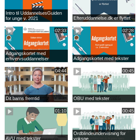
Intro til UddannelsesGuiden
Efteruddannelse.dk er flyttet
for unge v. 2021
02:33
02:28
Adgangskortet med
Adgangskortet med tekster
erhvervsuddannelser
04:44
00:45
Dit barns fremtid
OBU med tekster
01:10
00:45
Ordblindeundervisning for
AVU med tekster
voksne