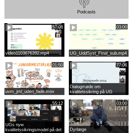
Podcasts
57:08
03:00
video1103676392.mp4
UG_UddSyst_Final_sub.mp4
01:50
77:06
Dialogmøde om
uvm_jml_uden_fade.mov
kvalitetssikring på UG
55:12
03:00
UGs nyw
Dyrlæge
kvalitetssikringsmodel på det