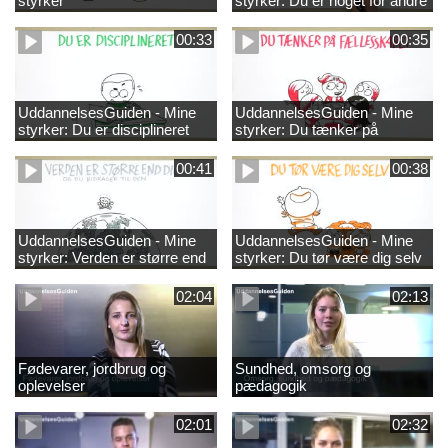
styrker
styrker: Du er noget for andre
00:33
00:35
UddannelsesGuiden - Mine
UddannelsesGuiden - Mine
styrker: Du er disciplineret
styrker: Du tænker på
fællesskabet
00:41
00:38
UddannelsesGuiden - Mine
UddannelsesGuiden - Mine
styrker: Verden er større end
styrker: Du tør være dig selv
dig og du bidrager til den
02:04
02:13
Fødevarer, jordbrug og
Sundhed, omsorg og
oplevelser
pædagogik
02:01
02:32