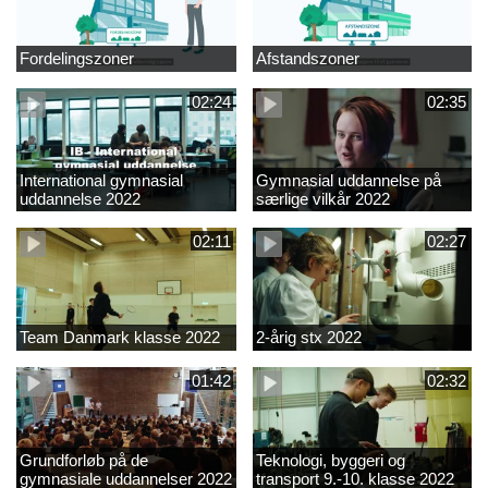
Fordelingszoner
Afstandszoner
02:24
02:35
International gymnasial
Gymnasial uddannelse på
uddannelse 2022
særlige vilkår 2022
02:11
02:27
Team Danmark klasse 2022
2-årig stx 2022
01:42
02:32
Grundforløb på de
Teknologi, byggeri og
gymnasiale uddannelser 2022
transport 9.-10. klasse 2022