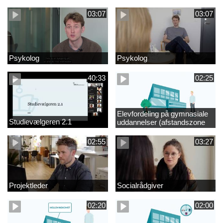
videregående område
03:07
03:07
Psykolog
Psykolog
40:33
02:25
Elevfordeling på gymnasiale
Studievælgeren 2.1
uddannelser (afstandszone
redigeret)
02:55
03:27
Projektleder
Socialrådgiver
02:20
02:00