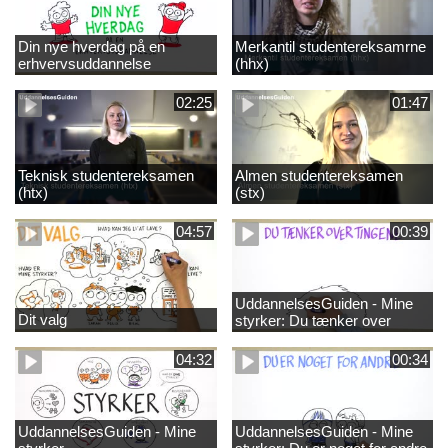
Din nye hverdag på en
Merkantil studentereksamrne
erhvervsuddannelse
(hhx)
02:25
01:47
Teknisk studentereksamen
Almen studentereksamen
(htx)
(stx)
04:57
00:39
UddannelsesGuiden - Mine
Dit valg
styrker: Du tænker over
tingene
04:32
00:34
UddannelsesGuiden - Mine
UddannelsesGuiden - Mine