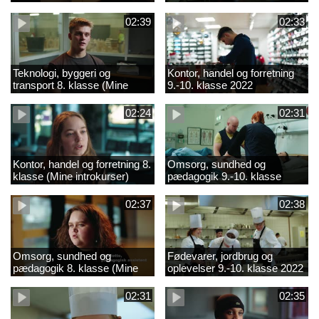
02:39
02:33
Teknologi, byggeri og
Kontor, handel og forretning
transport 8. klasse (Mine
9.-10. klasse 2022
introkurser) 2022
02:24
02:31
Kontor, handel og forretning 8.
Omsorg, sundhed og
klasse (Mine introkurser)
pædagogik 9.-10. klasse
2022
2022
02:37
02:38
Omsorg, sundhed og
Fødevarer, jordbrug og
pædagogik 8. klasse (Mine
oplevelser 9.-10. klasse 2022
introkurser) 2022
02:31
02:35