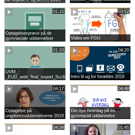
01:15
03:52
Optagelsesprøve på de
Video om FGU
gymnasiale uddannelser
01:33
04:20
UVM_-
Intro til ug for forældre 2018
_EUD_web_final_export_5cc62b2de8a2eab5775e52e524e16290
04:17
04:48
Optagelse på
Din nye hverdag på en
ungdomsuddannelserne 2019
gymnasial uddannelse
04:34
01:45