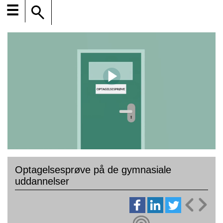
☰
Optagelsesprøve på de gymnasiale
uddannelser