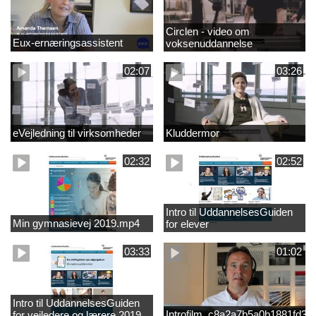
Circlen - video om
Eux-ernæringsassistent
voksenuddannelse
02:07
03:26
eVejledning til virksomheder
Kluddermor
02:32
02:52
Intro til UddannelsesGuiden
Min gymnasievej 2019.mp4
for elever
03:33
01:02
Intro til UddannelsesGuiden
Introfilm_c8a2a7b5a0b1881fd3
for vejledere og lærere 2019