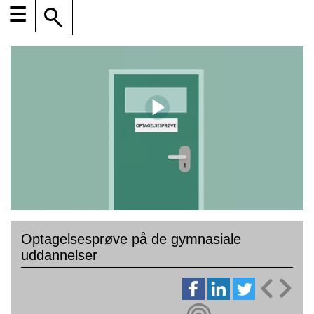
☰
Optagelsesprøve på de gymnasiale
uddannelser