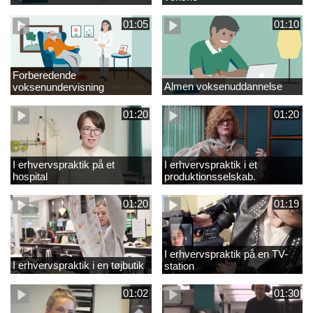
01:05
01:10
Forberedende
Almen voksenuddannelse
voksenundervisning
01:20
01:20
I erhvervspraktik på et
I erhvervspraktik i et
hospital
produktionsselskab.
01:20
01:19
I erhvervspraktik på en TV-
I erhvervspraktik i en tøjbutik
station
01:02
01:30