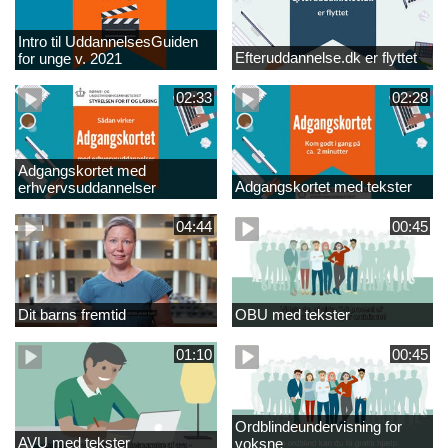
Intro til UddannelsesGuiden
Efteruddannelse.dk er flyttet
for unge v. 2021
02:33
02:28
Adgangskortet med
Adgangskortet med tekster
erhvervsuddannelser
04:44
00:45
Dit barns fremtid
OBU med tekster
01:10
00:45
Ordblindeundervisning for
AVU med tekster
voksne