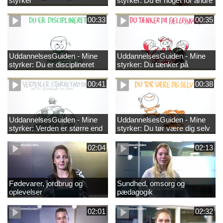
styrker
styrker: Du er noget for andre
00:33
00:35
UddannelsesGuiden - Mine
UddannelsesGuiden - Mine
styrker: Du er disciplineret
styrker: Du tænker på
fællesskabet
00:41
00:38
UddannelsesGuiden - Mine
UddannelsesGuiden - Mine
styrker: Verden er større end
styrker: Du tør være dig selv
dig og du bidrager til den
02:04
02:13
Fødevarer, jordbrug og
Sundhed, omsorg og
oplevelser
pædagogik
02:01
02:32