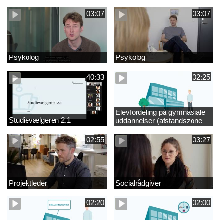
videregående område
03:07
03:07
Psykolog
Psykolog
40:33
02:25
Elevfordeling på gymnasiale
Studievælgeren 2.1
uddannelser (afstandszone
redigeret)
02:55
03:27
Projektleder
Socialrådgiver
02:20
02:00