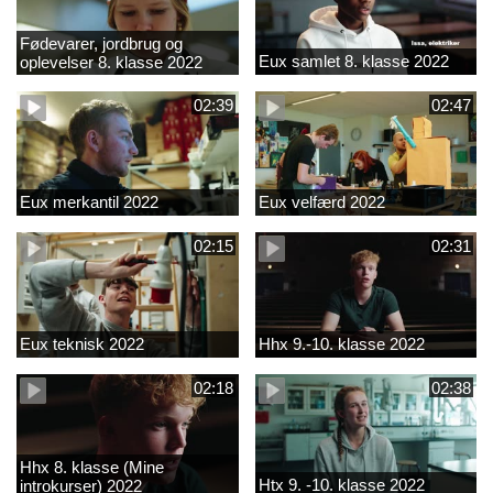
Fødevarer, jordbrug og
Eux samlet 8. klasse 2022
oplevelser 8. klasse 2022
02:39
02:47
Eux merkantil 2022
Eux velfærd 2022
02:15
02:31
Eux teknisk 2022
Hhx 9.-10. klasse 2022
02:18
02:38
Hhx 8. klasse (Mine
Htx 9. -10. klasse 2022
introkurser) 2022