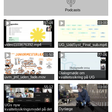
Podcasts
57:08
03:00
video1103676392.mp4
UG_UddSyst_Final_sub.mp4
01:50
77:06
Dialogmøde om
uvm_jml_uden_fade.mov
kvalitetssikring på UG
55:12
03:00
UGs nyw
Dyrlæge
kvalitetssikringsmodel på det