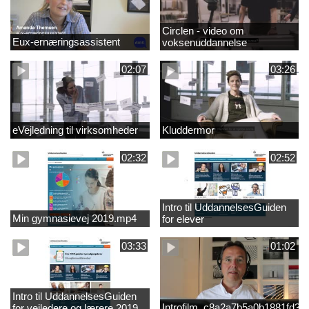
Circlen - video om
Eux-ernæringsassistent
voksenuddannelse
02:07
03:26
eVejledning til virksomheder
Kluddermor
02:32
02:52
Intro til UddannelsesGuiden
Min gymnasievej 2019.mp4
for elever
03:33
01:02
Intro til UddannelsesGuiden
Introfilm_c8a2a7b5a0b1881fd3
for vejledere og lærere 2019