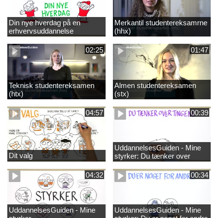
Din nye hverdag på en
Merkantil studentereksamrne
erhvervsuddannelse
(hhx)
02:25
01:47
Teknisk studentereksamen
Almen studentereksamen
(htx)
(stx)
04:57
00:39
UddannelsesGuiden - Mine
Dit valg
styrker: Du tænker over
tingene
04:32
00:34
UddannelsesGuiden - Mine
UddannelsesGuiden - Mine