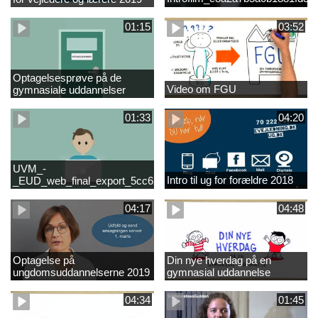
01:15
03:52
Optagelsesprøve på de
Video om FGU
gymnasiale uddannelser
01:33
04:20
UVM_-
Intro til ug for forældre 2018
_EUD_web_final_export_5cc62b2de8a2eab5775e52e524e16290
04:17
04:48
Optagelse på
Din nye hverdag på en
ungdomsuddannelserne 2019
gymnasial uddannelse
04:34
01:45