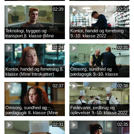
02:39
02:33
Teknologi, byggeri og
Kontor, handel og forretning
transport 8. klasse (Mine
9.-10. klasse 2022
introkurser) 2022
02:24
02:31
Kontor, handel og forretning 8.
Omsorg, sundhed og
klasse (Mine introkurser)
pædagogik 9.-10. klasse
2022
2022
02:37
02:38
Omsorg, sundhed og
Fødevarer, jordbrug og
pædagogik 8. klasse (Mine
oplevelser 9.-10. klasse 2022
introkurser) 2022
02:31
02:35