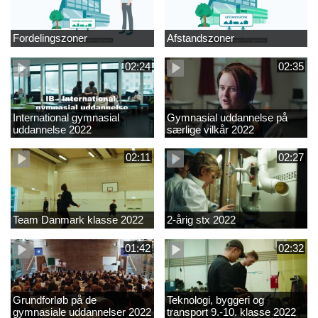
Fordelingszoner
Afstandszoner
02:24
02:35
International gymnasial
Gymnasial uddannelse på
uddannelse 2022
særlige vilkår 2022
02:11
02:27
Team Danmark klasse 2022
2-årig stx 2022
01:42
02:32
Grundforløb på de
Teknologi, byggeri og
gymnasiale uddannelser 2022
transport 9.-10. klasse 2022