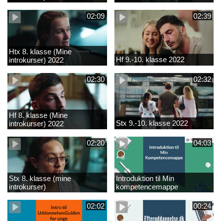
02:09
02:39
Htx 8. klasse (Mine
Hf 9.-10. klasse 2022
introkurser) 2022
02:30
02:32
Hf 8. klasse (Mine
Stx 9.-10. klasse 2022
introkurser) 2022
02:20
04:03
Stx 8. klasse (mine
Introduktion til Min
introkurser)
kompetencemappe
02:02
00:24