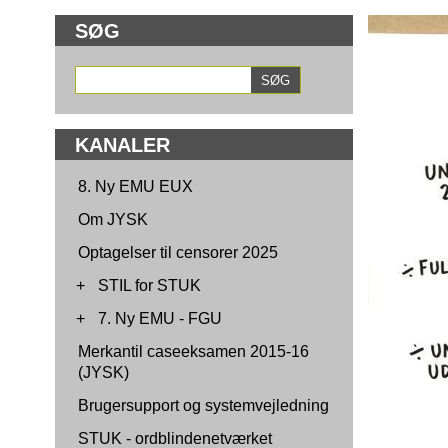
SØG
KANALER
8. Ny EMU EUX
Om JYSK
Optagelser til censorer 2025
+
STIL for STUK
+
7. Ny EMU - FGU
Merkantil caseeksamen 2015-16
(JYSK)
Brugersupport og systemvejledning
STUK - ordblindenetværket