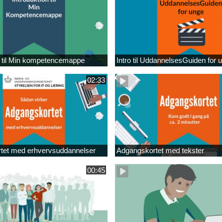
n til Min kompetencemappe
Intro til UddannelsesGuiden for 
02:33
tet med erhvervsuddannelser
Adgangskortet med tekster
00:45