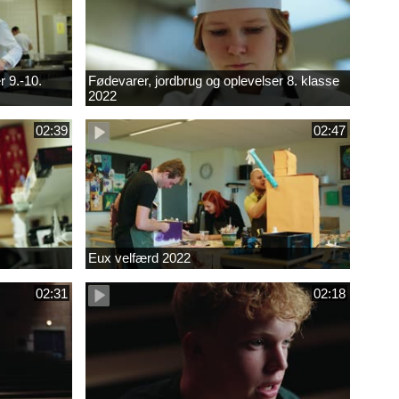
r 9.-10.
Fødevarer, jordbrug og oplevelser 8. klasse
2022
02:39
02:47
Eux velfærd 2022
02:31
02:18