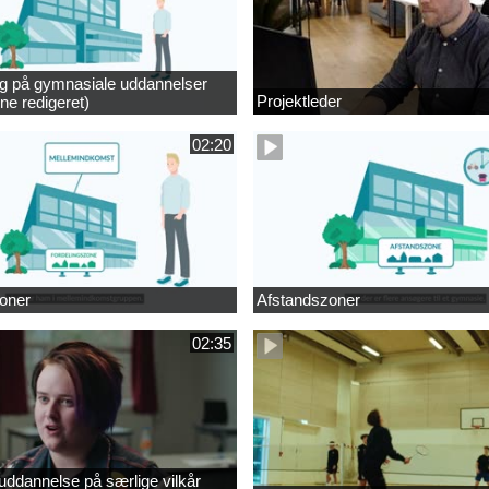
ng på gymnasiale uddannelser
Projektleder
ne redigeret)
02:20
oner
Afstandszoner
02:35
ddannelse på særlige vilkår