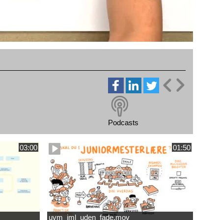
Podcasts
03:00
01:50
uvm_jml_uden_fade.mov