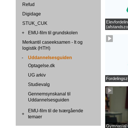
Refud
Digidage
Elevfordeli
STUK_CUK
(afstandszo
+
EMU-film til grundskolen
Merkantil caseeksamen - It og
logistik (HTH)
-
Uddannelsesguiden
Optagelse.dk
UG arkiv
Fordelingsz
Studievalg
Gennemsynskanal til
Uddannelsesguiden
EMU-film til de tværgående
+
temaer
Gymnasial u