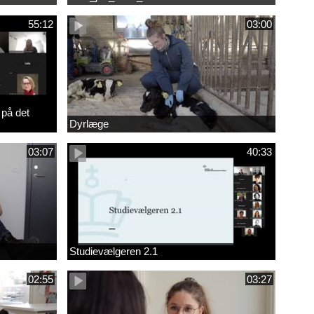
55:12
03:00
 på det
Dyrlæge
03:07
40:33
Studievælgeren 2.1
02:55
03:27