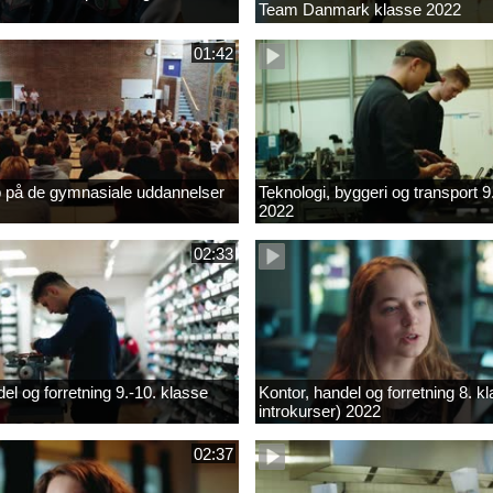
Team Danmark klasse 2022
01:42
b på de gymnasiale uddannelser
Teknologi, byggeri og transport 9
2022
02:33
el og forretning 9.-10. klasse
Kontor, handel og forretning 8. k
introkurser) 2022
02:37