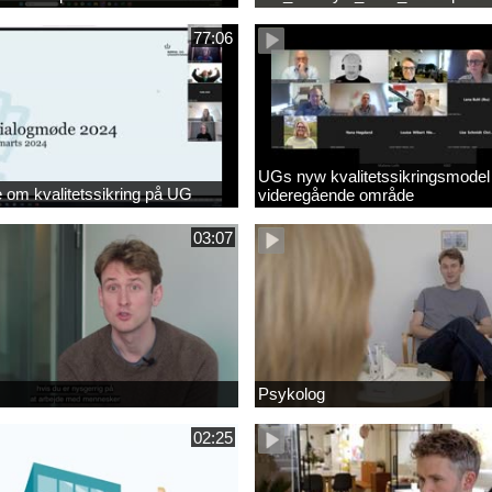
77:06
UGs nyw kvalitetssikringsmodel
om kvalitetssikring på UG
videregående område
03:07
Psykolog
02:25