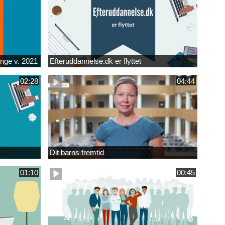
unge v. 2021
Efteruddannelse.dk er flyttet
02:28
04:44
Dit barns fremtid
01:10
00:45