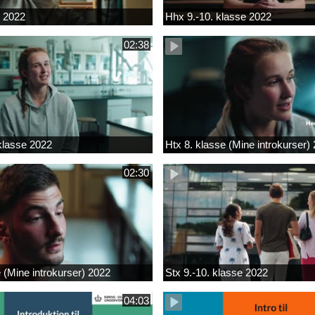
k 2022
Hhx 9.-10. klasse 2022
02:38
 klasse 2022
Htx 8. klasse (Mine introkurser)
02:30
e (Mine introkurser) 2022
Stx 9.-10. klasse 2022
04:03