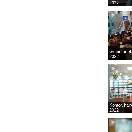
2022
Grundforlø
2022
Kontor, hand
2022