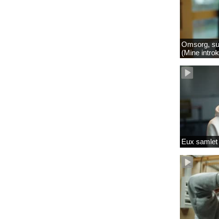
Omsorg, su
(Mine intro
Eux samlet 