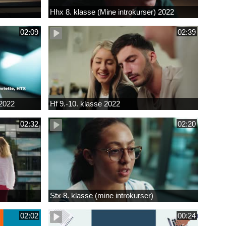
Hhx 8. klasse (Mine introkurser) 2022
02:09
02:39
 2022
Hf 9.-10. klasse 2022
02:32
02:20
Stx 8. klasse (mine introkurser)
02:02
00:24