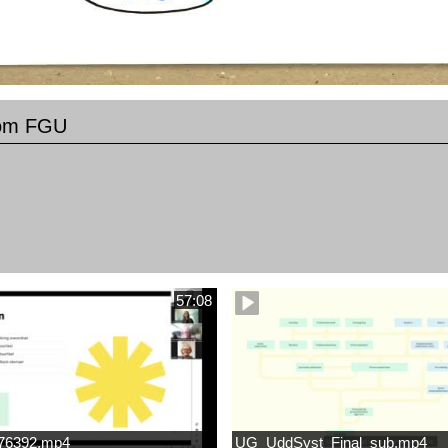
 om FGU
57:08
676392.mp4
UG_UddSyst_Final_sub.mp4