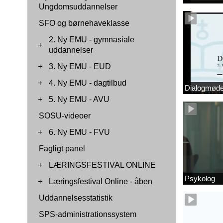
Ungdomsuddannelser
SFO og børnehaveklasse
2. Ny EMU - gymnasiale
+
uddannelser
+
3. Ny EMU - EUD
+
4. Ny EMU - dagtilbud
Dialogmøde 
+
5. Ny EMU - AVU
SOSU-videoer
+
6. Ny EMU - FVU
Fagligt panel
+
LÆRINGSFESTIVAL ONLINE
Psykolog
+
Læringsfestival Online - åben
Uddannelsesstatistik
SPS-administrationssystem