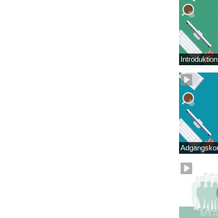
Introduktio
Adgangskor