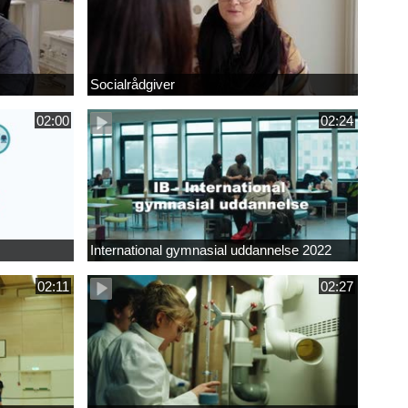
Socialrådgiver
02:00
02:24
International gymnasial uddannelse 2022
02:11
02:27