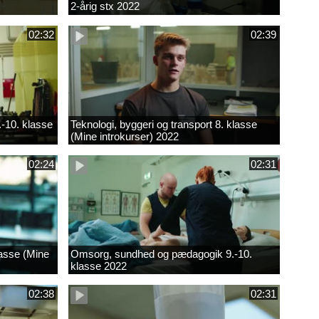
2-årig stx 2022
02:32
02:39
.-10. klasse
Teknologi, byggeri og transport 8. klasse
(Mine introkurser) 2022
02:24
02:31
lasse (Mine
Omsorg, sundhed og pædagogik 9.-10.
klasse 2022
02:38
02:31