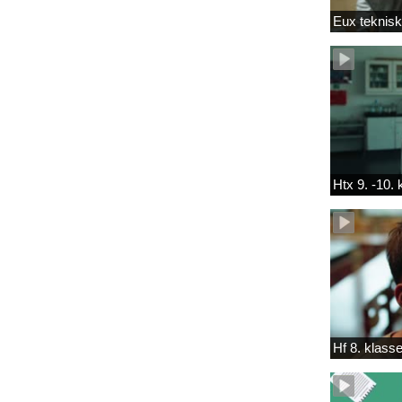
Eux teknis
Htx 9. -10.
Hf 8. klass