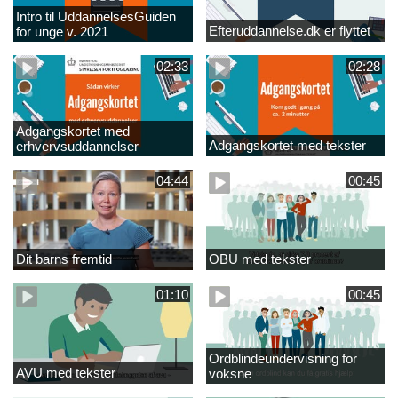
Intro til UddannelsesGuiden
Efteruddannelse.dk er flyttet
for unge v. 2021
02:33
02:28
Adgangskortet med
Adgangskortet med tekster
erhvervsuddannelser
04:44
00:45
Dit barns fremtid
OBU med tekster
01:10
00:45
Ordblindeundervisning for
AVU med tekster
voksne