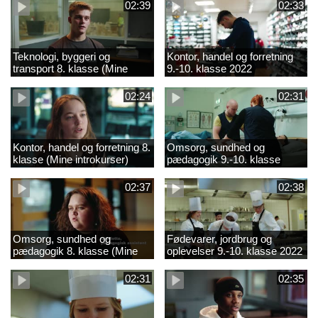
02:39
02:33
Teknologi, byggeri og
Kontor, handel og forretning
transport 8. klasse (Mine
9.-10. klasse 2022
introkurser) 2022
02:24
02:31
Kontor, handel og forretning 8.
Omsorg, sundhed og
klasse (Mine introkurser)
pædagogik 9.-10. klasse
2022
2022
02:37
02:38
Omsorg, sundhed og
Fødevarer, jordbrug og
pædagogik 8. klasse (Mine
oplevelser 9.-10. klasse 2022
introkurser) 2022
02:31
02:35