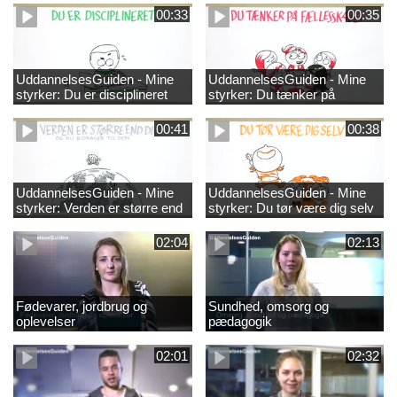
00:33
00:35
UddannelsesGuiden - Mine
UddannelsesGuiden - Mine
styrker: Du er disciplineret
styrker: Du tænker på
fællesskabet
00:41
00:38
UddannelsesGuiden - Mine
UddannelsesGuiden - Mine
styrker: Verden er større end
styrker: Du tør være dig selv
dig og du bidrager til den
02:04
02:13
Fødevarer, jordbrug og
Sundhed, omsorg og
oplevelser
pædagogik
02:01
02:32