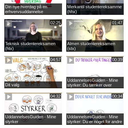
Din nye hverdag på en
Merkantil studentereksamrne
erhvervsuddannelse
(hhx)
02:25
01:47
Teknisk studentereksamen
Almen studentereksamen
(htx)
(stx)
04:57
00:39
UddannelsesGuiden - Mine
Dit valg
styrker: Du tænker over
tingene
04:32
00:34
UddannelsesGuiden - Mine
UddannelsesGuiden - Mine
styrker
styrker: Du er noget for andre