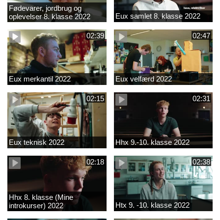
Fødevarer, jordbrug og
Eux samlet 8. klasse 2022
oplevelser 8. klasse 2022
02:39
02:47
Eux merkantil 2022
Eux velfærd 2022
02:15
02:31
Eux teknisk 2022
Hhx 9.-10. klasse 2022
02:18
02:38
Hhx 8. klasse (Mine
Htx 9. -10. klasse 2022
introkurser) 2022