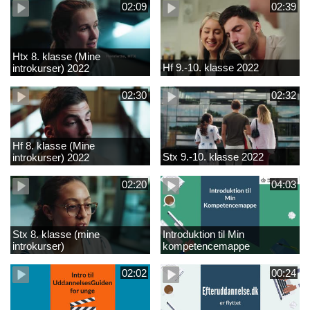
02:09
02:39
Htx 8. klasse (Mine
Hf 9.-10. klasse 2022
introkurser) 2022
02:30
02:32
Hf 8. klasse (Mine
Stx 9.-10. klasse 2022
introkurser) 2022
02:20
04:03
Stx 8. klasse (mine
Introduktion til Min
introkurser)
kompetencemappe
02:02
00:24