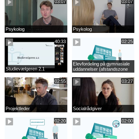
03:07
03:07
Psykolog
Psykolog
40:33
02:25
Elevfordeling på gymnasiale
Studievælgeren 2.1
uddannelser (afstandszone
redigeret)
02:55
03:27
Projektleder
Socialrådgiver
02:20
02:00