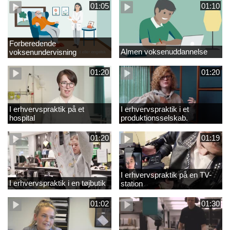
01:05
01:10
Forberedende
Almen voksenuddannelse
voksenundervisning
01:20
01:20
I erhvervspraktik på et
I erhvervspraktik i et
hospital
produktionsselskab.
01:20
01:19
I erhvervspraktik på en TV-
I erhvervspraktik i en tøjbutik
station
01:02
01:30