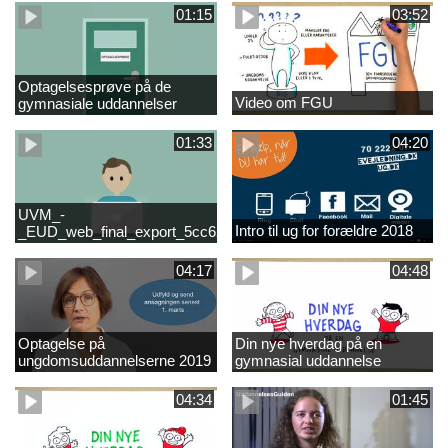
01:15
03:52
Optagelsesprøve på de
Video om FGU
gymnasiale uddannelser
01:33
04:20
UVM_-
Intro til ug for forældre 2018
_EUD_web_final_export_5cc62b2de8a2eab5775e52e524e16290
04:17
04:48
Optagelse på
Din nye hverdag på en
ungdomsuddannelserne 2019
gymnasial uddannelse
04:34
01:45