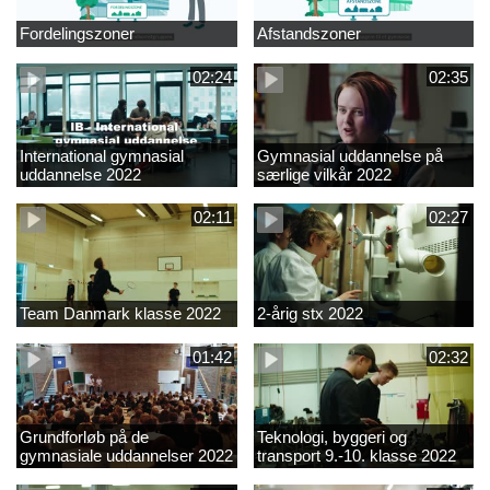
Fordelingszoner
Afstandszoner
02:24
02:35
International gymnasial
Gymnasial uddannelse på
uddannelse 2022
særlige vilkår 2022
02:11
02:27
Team Danmark klasse 2022
2-årig stx 2022
01:42
02:32
Grundforløb på de
Teknologi, byggeri og
gymnasiale uddannelser 2022
transport 9.-10. klasse 2022