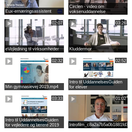
Circlen - video om
Eux-ernæringsassistent
voksenuddannelse
02:07
03:26
eVejledning til virksomheder
Kluddermor
02:32
02:52
Intro til UddannelsesGuiden
Min gymnasievej 2019.mp4
for elever
03:33
01:02
Intro til UddannelsesGuiden
Introfilm_c8a2a7b5a0b1881fd3
for vejledere og lærere 2019