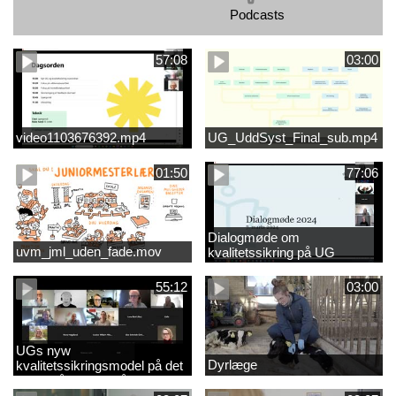
Podcasts
57:08
03:00
video1103676392.mp4
UG_UddSyst_Final_sub.mp4
01:50
77:06
Dialogmøde om
uvm_jml_uden_fade.mov
kvalitetssikring på UG
55:12
03:00
UGs nyw
Dyrlæge
kvalitetssikringsmodel på det
videregående område