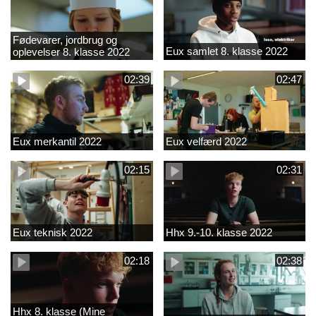
Fødevarer, jordbrug og
Eux samlet 8. klasse 2022
oplevelser 8. klasse 2022
02:39
02:47
Eux merkantil 2022
Eux velfærd 2022
02:15
02:31
Eux teknisk 2022
Hhx 9.-10. klasse 2022
02:18
02:38
Hhx 8. klasse (Mine