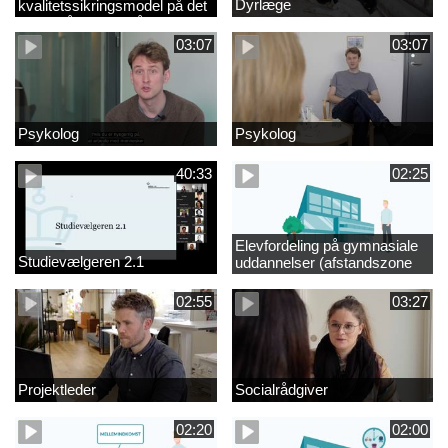
Dyrlæge
kvalitetssikringsmodel på det
videregående område
03:07
03:07
Psykolog
Psykolog
40:33
02:25
Elevfordeling på gymnasiale
Studievælgeren 2.1
uddannelser (afstandszone
redigeret)
02:55
03:27
Projektleder
Socialrådgiver
02:20
02:00