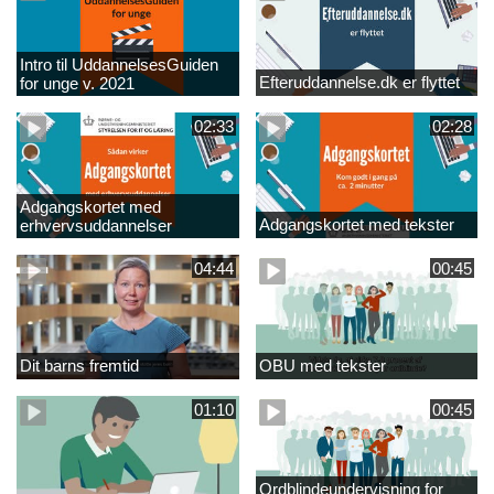
Intro til UddannelsesGuiden
Efteruddannelse.dk er flyttet
for unge v. 2021
02:33
02:28
Adgangskortet med
Adgangskortet med tekster
erhvervsuddannelser
04:44
00:45
Dit barns fremtid
OBU med tekster
01:10
00:45
Ordblindeundervisning for