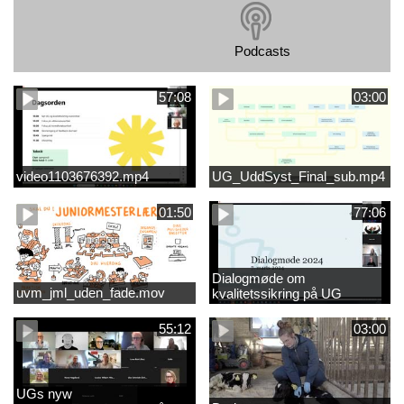
Podcasts
57:08
03:00
video1103676392.mp4
UG_UddSyst_Final_sub.mp4
01:50
77:06
Dialogmøde om
uvm_jml_uden_fade.mov
kvalitetssikring på UG
55:12
03:00
UGs nyw