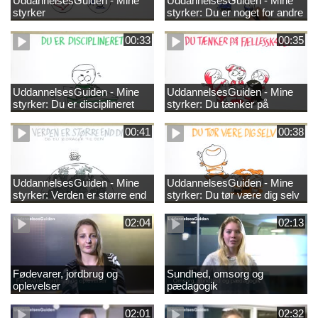
UddannelsesGuiden - Mine
UddannelsesGuiden - Mine
styrker
styrker: Du er noget for andre
00:33
00:35
UddannelsesGuiden - Mine
UddannelsesGuiden - Mine
styrker: Du er disciplineret
styrker: Du tænker på
fællesskabet
00:41
00:38
UddannelsesGuiden - Mine
UddannelsesGuiden - Mine
styrker: Verden er større end
styrker: Du tør være dig selv
dig og du bidrager til den
02:04
02:13
Fødevarer, jordbrug og
Sundhed, omsorg og
oplevelser
pædagogik
02:01
02:32