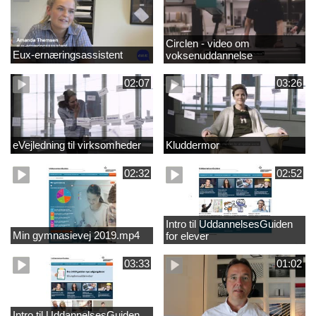
Circlen - video om
Eux-ernæringsassistent
voksenuddannelse
02:07
03:26
eVejledning til virksomheder
Kluddermor
02:32
02:52
Intro til UddannelsesGuiden
Min gymnasievej 2019.mp4
for elever
03:33
01:02
Intro til UddannelsesGuiden