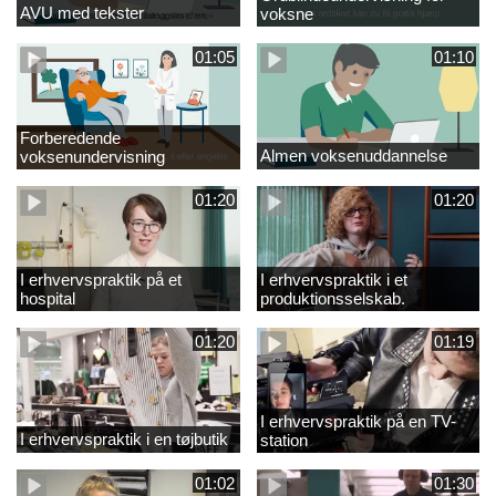
AVU med tekster
voksne
01:05
01:10
Forberedende
Almen voksenuddannelse
voksenundervisning
01:20
01:20
I erhvervspraktik på et
I erhvervspraktik i et
hospital
produktionsselskab.
01:20
01:19
I erhvervspraktik på en TV-
I erhvervspraktik i en tøjbutik
station
01:02
01:30