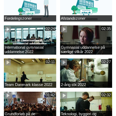
Fordelingszoner
Afstandszoner
02:24
02:35
International gymnasial
Gymnasial uddannelse på
uddannelse 2022
særlige vilkår 2022
02:11
02:27
Team Danmark klasse 2022
2-årig stx 2022
01:42
02:32
Grundforløb på de
Teknologi, byggeri og