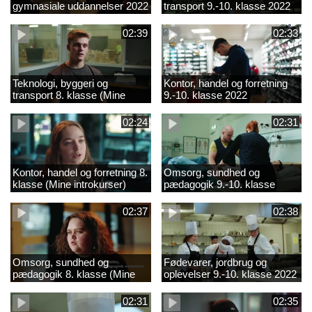
gymnasiale uddannelser 2022
transport 9.-10. klasse 2022
02:39
02:33
Teknologi, byggeri og
Kontor, handel og forretning
transport 8. klasse (Mine
9.-10. klasse 2022
introkurser) 2022
02:24
02:31
Kontor, handel og forretning 8.
Omsorg, sundhed og
klasse (Mine introkurser)
pædagogik 9.-10. klasse
2022
2022
02:37
02:38
Omsorg, sundhed og
Fødevarer, jordbrug og
pædagogik 8. klasse (Mine
oplevelser 9.-10. klasse 2022
introkurser) 2022
02:31
02:35