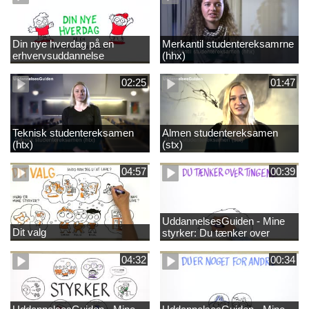
Din nye hverdag på en
Merkantil studentereksamrne
erhvervsuddannelse
(hhx)
02:25
01:47
Teknisk studentereksamen
Almen studentereksamen
(htx)
(stx)
04:57
00:39
UddannelsesGuiden - Mine
Dit valg
styrker: Du tænker over
tingene
04:32
00:34