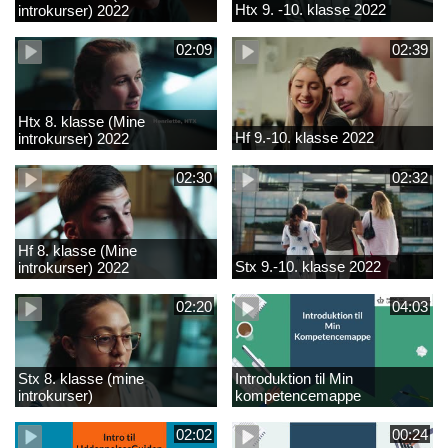
Htx 9. -10. klasse 2022
introkurser) 2022
02:09
02:39
Htx 8. klasse (Mine
Hf 9.-10. klasse 2022
introkurser) 2022
02:30
02:32
Hf 8. klasse (Mine
Stx 9.-10. klasse 2022
introkurser) 2022
02:20
04:03
Stx 8. klasse (mine
Introduktion til Min
introkurser)
kompetencemappe
02:02
00:24