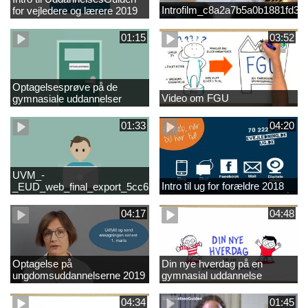
Introfilm_c8a2a7b5a0b1881fd3
for vejledere og lærere 2019
01:15
03:52
Optagelsesprøve på de
Video om FGU
gymnasiale uddannelser
01:33
04:20
UVM_-
Intro til ug for forældre 2018
_EUD_web_final_export_5cc62b2de8a2eab5775e52e524e16290
04:17
04:48
Optagelse på
Din nye hverdag på en
ungdomsuddannelserne 2019
gymnasial uddannelse
04:34
01:45