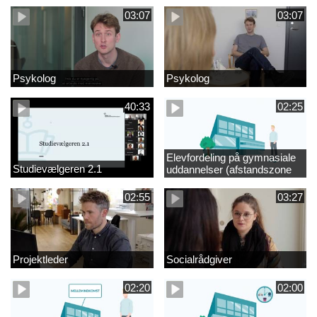
03:07
03:07
Psykolog
Psykolog
40:33
02:25
Elevfordeling på gymnasiale
Studievælgeren 2.1
uddannelser (afstandszone
redigeret)
02:55
03:27
Projektleder
Socialrådgiver
02:20
02:00