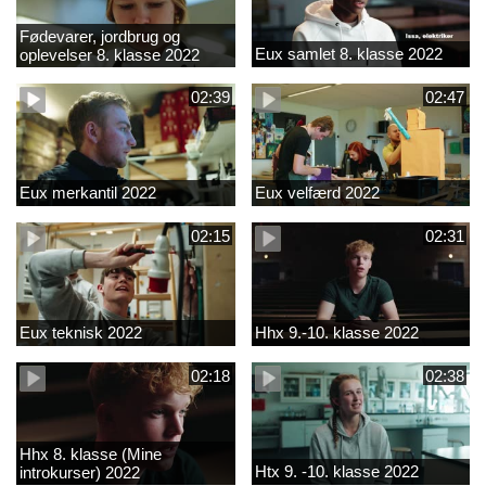
Fødevarer, jordbrug og
Eux samlet 8. klasse 2022
oplevelser 8. klasse 2022
02:39
02:47
Eux merkantil 2022
Eux velfærd 2022
02:15
02:31
Eux teknisk 2022
Hhx 9.-10. klasse 2022
02:18
02:38
Hhx 8. klasse (Mine
Htx 9. -10. klasse 2022
introkurser) 2022