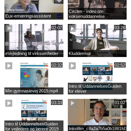
Circlen - video om
Eux-ernæringsassistent
voksenuddannelse
02:07
03:26
eVejledning til virksomheder
Kluddermor
02:32
02:52
Intro til UddannelsesGuiden
Min gymnasievej 2019.mp4
for elever
03:33
01:02
Intro til UddannelsesGuiden
Introfilm_c8a2a7b5a0b1881fd3
for vejledere og lærere 2019