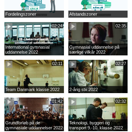
Fordelingszoner
Afstandszoner
02:24
02:35
International gymnasial
Gymnasial uddannelse på
uddannelse 2022
særlige vilkår 2022
02:11
02:27
Team Danmark klasse 2022
2-årig stx 2022
01:42
02:32
Grundforløb på de
Teknologi, byggeri og
gymnasiale uddannelser 2022
transport 9.-10. klasse 2022