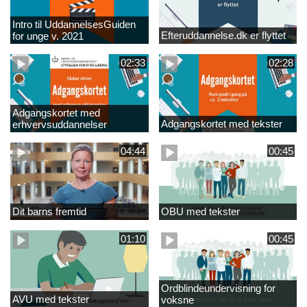
Intro til UddannelsesGuiden
Efteruddannelse.dk er flyttet
for unge v. 2021
02:33
02:28
Adgangskortet med
Adgangskortet med tekster
erhvervsuddannelser
04:44
00:45
Dit barns fremtid
OBU med tekster
01:10
00:45
Ordblindeundervisning for
AVU med tekster
voksne