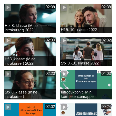
02:09
02:39
Htx 8. klasse (Mine
Hf 9.-10. klasse 2022
introkurser) 2022
02:30
02:32
Hf 8. klasse (Mine
Stx 9.-10. klasse 2022
introkurser) 2022
02:20
04:03
Stx 8. klasse (mine
Introduktion til Min
introkurser)
kompetencemappe
02:02
00:24