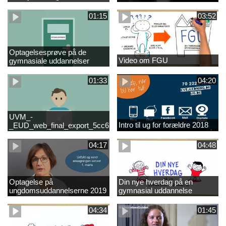
01:15
03:52
Optagelsesprøve på de
Video om FGU
gymnasiale uddannelser
01:33
04:20
UVM_-
Intro til ug for forældre 2018
_EUD_web_final_export_5cc62b2de8a2eab5775e52e524e16290
04:17
04:48
Optagelse på
Din nye hverdag på en
ungdomsuddannelserne 2019
gymnasial uddannelse
04:34
01:45