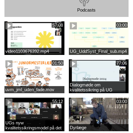
Podcasts
57:08
03:00
video1103676392.mp4
UG_UddSyst_Final_sub.mp4
01:50
77:06
Dialogmøde om
uvm_jml_uden_fade.mov
kvalitetssikring på UG
55:12
03:00
UGs nyw
Dyrlæge
kvalitetssikringsmodel på det
videregående område