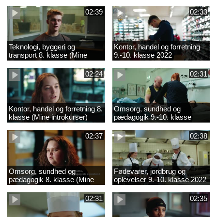
02:39
02:33
Teknologi, byggeri og
Kontor, handel og forretning
transport 8. klasse (Mine
9.-10. klasse 2022
introkurser) 2022
02:24
02:31
Kontor, handel og forretning 8.
Omsorg, sundhed og
klasse (Mine introkurser)
pædagogik 9.-10. klasse
2022
2022
02:37
02:38
Omsorg, sundhed og
Fødevarer, jordbrug og
pædagogik 8. klasse (Mine
oplevelser 9.-10. klasse 2022
introkurser) 2022
02:31
02:35