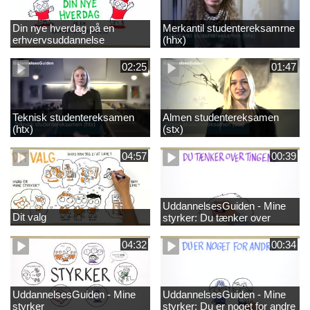
Din nye hverdag på en
Merkantil studentereksamrne
erhvervsuddannelse
(hhx)
02:25
01:47
Teknisk studentereksamen
Almen studentereksamen
(htx)
(stx)
04:57
00:39
UddannelsesGuiden - Mine
Dit valg
styrker: Du tænker over
tingene
04:32
00:34
UddannelsesGuiden - Mine
UddannelsesGuiden - Mine
styrker
styrker: Du er noget for andre