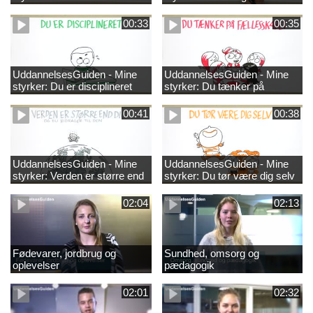
00:33
00:35
UddannelsesGuiden - Mine
UddannelsesGuiden - Mine
styrker: Du er disciplineret
styrker: Du tænker på
fællesskabet
00:41
00:38
UddannelsesGuiden - Mine
UddannelsesGuiden - Mine
styrker: Verden er større end
styrker: Du tør være dig selv
dig og du bidrager til den
02:04
02:13
Fødevarer, jordbrug og
Sundhed, omsorg og
oplevelser
pædagogik
02:01
02:32