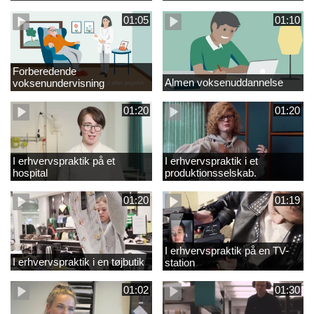
01:05
01:10
Forberedende
Almen voksenuddannelse
voksenundervisning
01:20
01:20
I erhvervspraktik på et
I erhvervspraktik i et
hospital
produktionsselskab.
01:20
01:19
I erhvervspraktik på en TV-
I erhvervspraktik i en tøjbutik
station
01:02
01:30