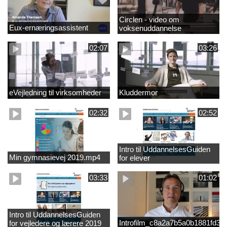
Circlen - video om
Eux-ernæringsassistent
voksenuddannelse
02:07
03:26
eVejledning til virksomheder
Kluddermor
02:32
02:52
Intro til UddannelsesGuiden
Min gymnasievej 2019.mp4
for elever
03:33
01:02
Intro til UddannelsesGuiden
Introfilm_c8a2a7b5a0b1881fd3
for vejledere og lærere 2019