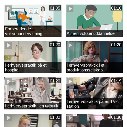
01:05
01:10
Forberedende
Almen voksenuddannelse
voksenundervisning
01:20
01:20
I erhvervspraktik på et
I erhvervspraktik i et
hospital
produktionsselskab.
01:20
01:19
I erhvervspraktik på en TV-
I erhvervspraktik i en tøjbutik
station
01:02
01:30