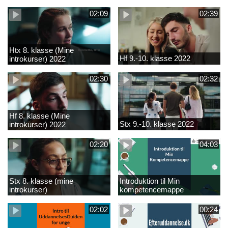
02:09
02:39
Htx 8. klasse (Mine
Hf 9.-10. klasse 2022
introkurser) 2022
02:30
02:32
Hf 8. klasse (Mine
Stx 9.-10. klasse 2022
introkurser) 2022
02:20
04:03
Stx 8. klasse (mine
Introduktion til Min
introkurser)
kompetencemappe
02:02
00:24