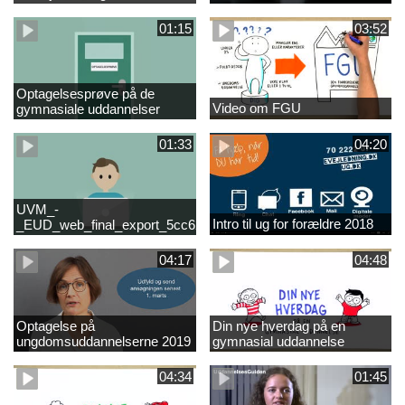
01:15
03:52
Optagelsesprøve på de
Video om FGU
gymnasiale uddannelser
01:33
04:20
UVM_-
Intro til ug for forældre 2018
_EUD_web_final_export_5cc62b2de8a2eab5775e52e524e16290
04:17
04:48
Optagelse på
Din nye hverdag på en
ungdomsuddannelserne 2019
gymnasial uddannelse
04:34
01:45