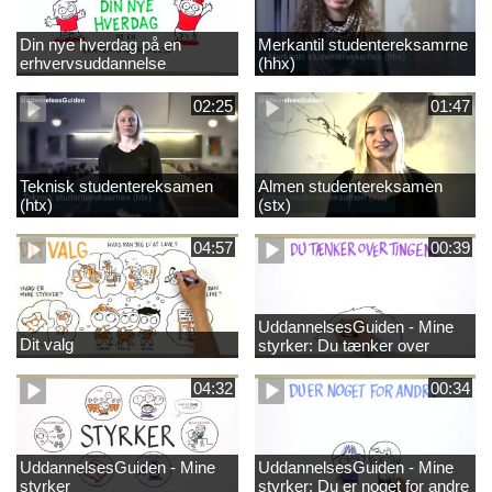
Din nye hverdag på en
Merkantil studentereksamrne
erhvervsuddannelse
(hhx)
02:25
01:47
Teknisk studentereksamen
Almen studentereksamen
(htx)
(stx)
04:57
00:39
UddannelsesGuiden - Mine
Dit valg
styrker: Du tænker over
tingene
04:32
00:34
UddannelsesGuiden - Mine
UddannelsesGuiden - Mine
styrker
styrker: Du er noget for andre