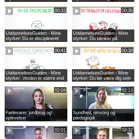
00:33
00:35
UddannelsesGuiden - Mine
UddannelsesGuiden - Mine
styrker: Du er disciplineret
styrker: Du tænker på
fællesskabet
00:41
00:38
UddannelsesGuiden - Mine
UddannelsesGuiden - Mine
styrker: Verden er større end
styrker: Du tør være dig selv
dig og du bidrager til den
02:04
02:13
Fødevarer, jordbrug og
Sundhed, omsorg og
oplevelser
pædagogik
02:01
02:32