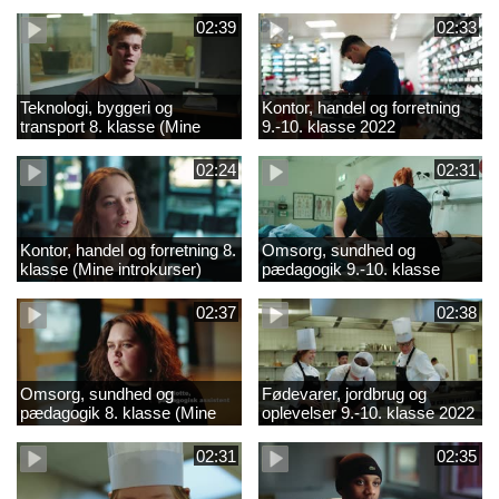
02:39
02:33
Teknologi, byggeri og
Kontor, handel og forretning
transport 8. klasse (Mine
9.-10. klasse 2022
introkurser) 2022
02:24
02:31
Kontor, handel og forretning 8.
Omsorg, sundhed og
klasse (Mine introkurser)
pædagogik 9.-10. klasse
2022
2022
02:37
02:38
Omsorg, sundhed og
Fødevarer, jordbrug og
pædagogik 8. klasse (Mine
oplevelser 9.-10. klasse 2022
introkurser) 2022
02:31
02:35