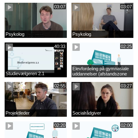
03:07
03:07
Psykolog
Psykolog
40:33
02:25
Elevfordeling på gymnasiale
Studievælgeren 2.1
uddannelser (afstandszone
redigeret)
02:55
03:27
Projektleder
Socialrådgiver
02:20
02:00