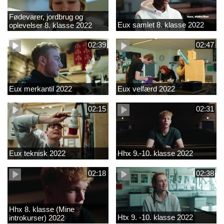
Fødevarer, jordbrug og
Eux samlet 8. klasse 2022
oplevelser 8. klasse 2022
02:39
02:47
Eux merkantil 2022
Eux velfærd 2022
02:15
02:31
Eux teknisk 2022
Hhx 9.-10. klasse 2022
02:18
02:38
Hhx 8. klasse (Mine
Htx 9. -10. klasse 2022
introkurser) 2022