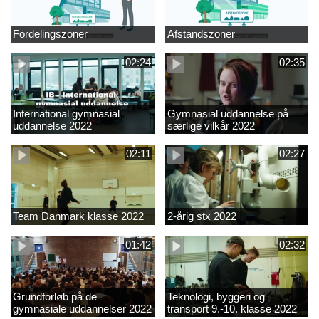
Fordelingszoner
Afstandszoner
02:24
02:35
International gymnasial
Gymnasial uddannelse på
uddannelse 2022
særlige vilkår 2022
02:11
02:27
Team Danmark klasse 2022
2-årig stx 2022
01:42
02:32
Grundforløb på de
Teknologi, byggeri og
gymnasiale uddannelser 2022
transport 9.-10. klasse 2022