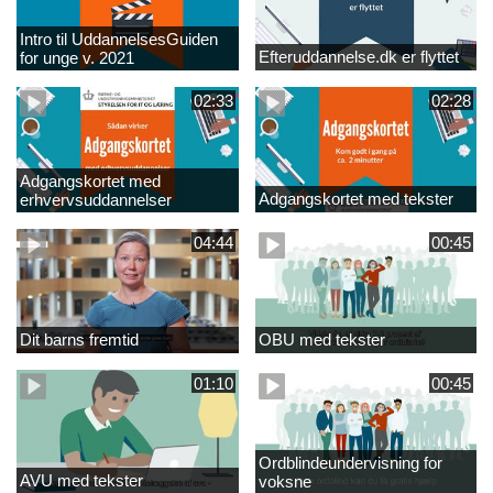
Intro til UddannelsesGuiden
Efteruddannelse.dk er flyttet
for unge v. 2021
02:33
02:28
Adgangskortet med
Adgangskortet med tekster
erhvervsuddannelser
04:44
00:45
Dit barns fremtid
OBU med tekster
01:10
00:45
Ordblindeundervisning for
AVU med tekster
voksne