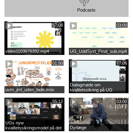
Podcasts
57:08
03:00
video1103676392.mp4
UG_UddSyst_Final_sub.mp4
01:50
77:06
Dialogmøde om
uvm_jml_uden_fade.mov
kvalitetssikring på UG
55:12
03:00
UGs nyw
Dyrlæge
kvalitetssikringsmodel på det
videregående område