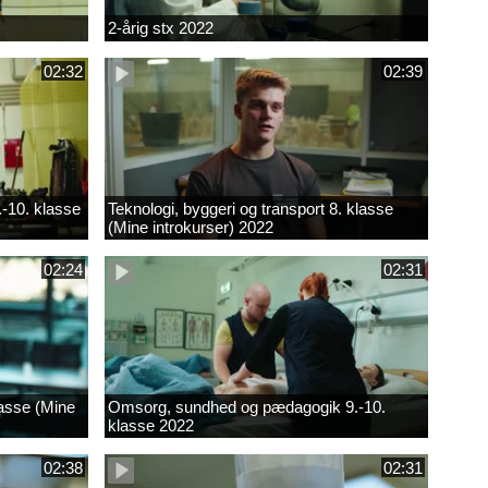
2-årig stx 2022
02:32
02:39
.-10. klasse
Teknologi, byggeri og transport 8. klasse
(Mine introkurser) 2022
02:24
02:31
lasse (Mine
Omsorg, sundhed og pædagogik 9.-10.
klasse 2022
02:38
02:31