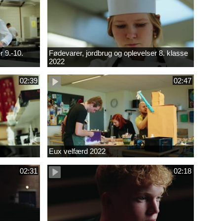
r 9.-10.
Fødevarer, jordbrug og oplevelser 8. klasse
2022
02:39
02:47
Eux velfærd 2022
02:31
02:18