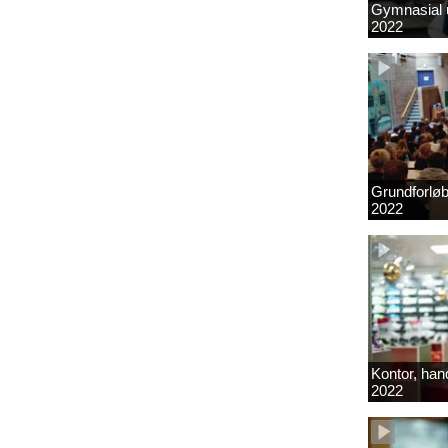
Gymnasial u
2022
Grundforlø
2022
Kontor, hand
2022