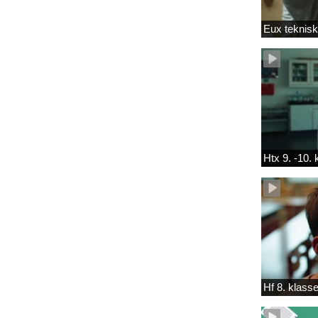
Eux teknis
Htx 9. -10.
Hf 8. klass