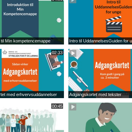
n til Min kompetencemappe
Intro til UddannelsesGuiden for 
02:33
tet med erhvervsuddannelser
Adgangskortet med tekster
00:45