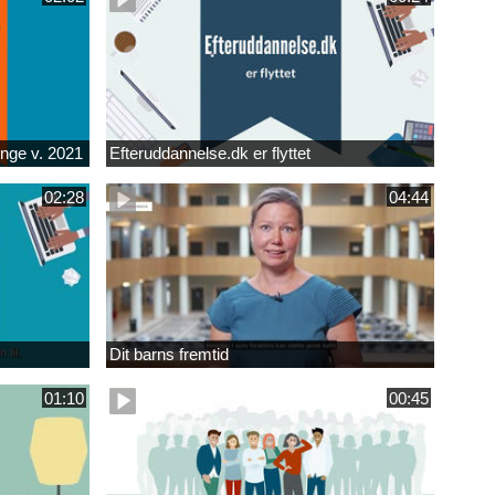
unge v. 2021
Efteruddannelse.dk er flyttet
02:28
04:44
Dit barns fremtid
01:10
00:45