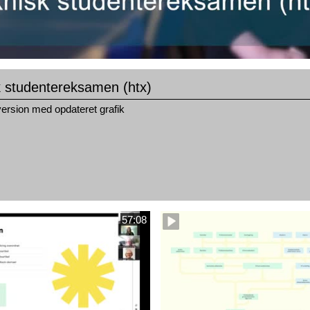
k studentereksamen (htx)
ersion med opdateret grafik
57:08