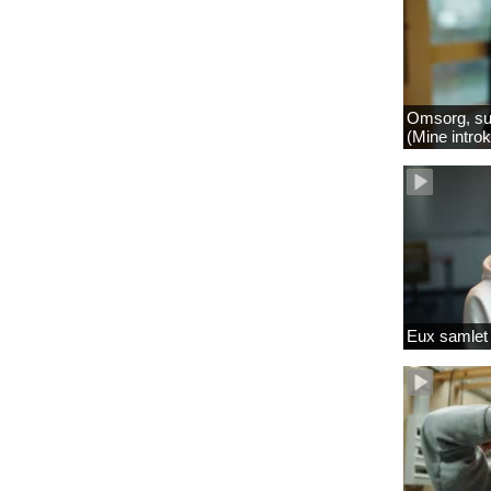
Omsorg, su
(Mine intro
Eux samlet 