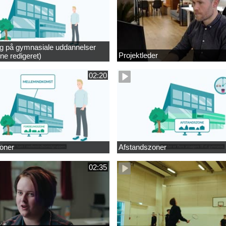
ng på gymnasiale uddannelser
Projektleder
ne redigeret)
02:20
oner
Afstandszoner
02:35