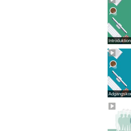
Introduktio
Adgangskor