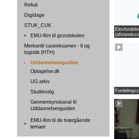
Refud
Digidage
STUK_CUK
Elevfordeli
(afstandszo
+
EMU-film til grundskolen
Merkantil caseeksamen - It og
logistik (HTH)
-
Uddannelsesguiden
Optagelse.dk
UG arkiv
Fordelingsz
Studievalg
Gennemsynskanal til
Uddannelsesguiden
EMU-film til de tværgående
+
temaer