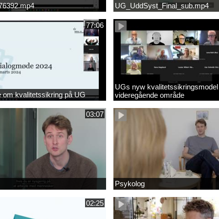
676392.mp4
UG_UddSyst_Final_sub.mp4
77:06
UGs nyw kvalitetssikringsmodel
om kvalitetssikring på UG
videregående område
03:07
Psykolog
02:25