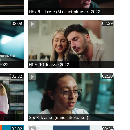
Hhx 8. klasse (Mine introkurser) 2022
02:09
02:39
 2022
Hf 9.-10. klasse 2022
02:32
02:20
Stx 8. klasse (mine introkurser)
02:02
00:24