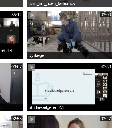
uvm_jml_uden_fade.mov
55:12
03:00
 på det
Dyrlæge
03:07
40:33
Studievælgeren 2.1
02:55
03:27