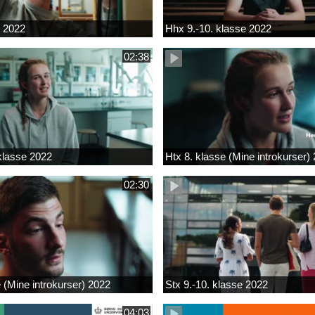
k 2022
Hhx 9.-10. klasse 2022
02:38
 klasse 2022
Htx 8. klasse (Mine introkurser)
02:30
e (Mine introkurser) 2022
Stx 9.-10. klasse 2022
04:03