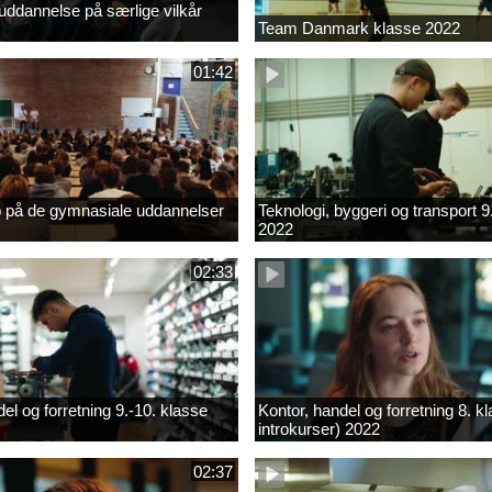
ddannelse på særlige vilkår
Team Danmark klasse 2022
01:42
b på de gymnasiale uddannelser
Teknologi, byggeri og transport 9
2022
02:33
el og forretning 9.-10. klasse
Kontor, handel og forretning 8. k
introkurser) 2022
02:37