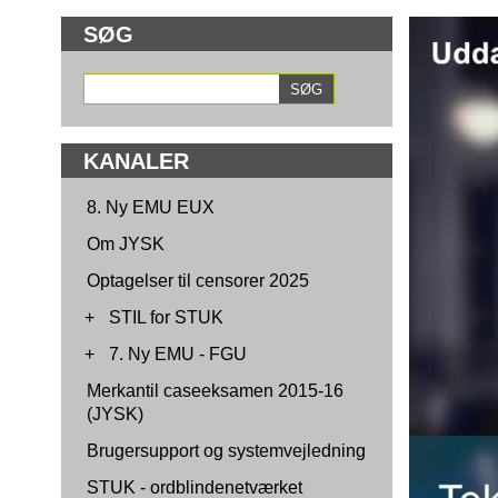
SØG
KANALER
8. Ny EMU EUX
Om JYSK
Optagelser til censorer 2025
+
STIL for STUK
+
7. Ny EMU - FGU
Merkantil caseeksamen 2015-16
(JYSK)
Brugersupport og systemvejledning
STUK - ordblindenetværket