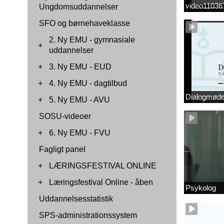
video1103
Ungdomsuddannelser
SFO og børnehaveklasse
2. Ny EMU - gymnasiale
+
uddannelser
+
3. Ny EMU - EUD
+
4. Ny EMU - dagtilbud
Dialogmøde 
+
5. Ny EMU - AVU
SOSU-videoer
+
6. Ny EMU - FVU
Fagligt panel
+
LÆRINGSFESTIVAL ONLINE
+
Læringsfestival Online - åben
Psykolog
Uddannelsesstatistik
SPS-administrationssystem