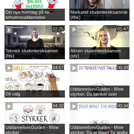
Din nye hverdag på en
Merkantil studentereksamrne
erhvervsuddannelse
(hhx)
02:25
01:47
Teknisk studentereksamen
Almen studentereksamen
(htx)
(stx)
04:57
00:39
UddannelsesGuiden - Mine
Dit valg
styrker: Du tænker over
tingene
04:32
00:34
UddannelsesGuiden - Mine
UddannelsesGuiden - Mine
styrker
styrker: Du er noget for andre