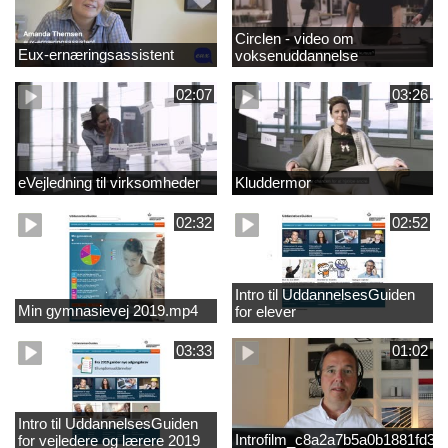
Circlen - video om
Eux-ernæringsassistent
voksenuddannelse
02:07
03:26
eVejledning til virksomheder
Kluddermor
02:32
02:52
Intro til UddannelsesGuiden
Min gymnasievej 2019.mp4
for elever
03:33
01:02
Intro til UddannelsesGuiden
Introfilm_c8a2a7b5a0b1881fd3
for vejledere og lærere 2019