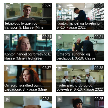
02:39
02:33
Teknologi, byggeri og
Kontor, handel og forretning
transport 8. klasse (Mine
9.-10. klasse 2022
introkurser) 2022
02:24
02:31
Kontor, handel og forretning 8.
Omsorg, sundhed og
klasse (Mine introkurser)
pædagogik 9.-10. klasse
2022
2022
02:37
02:38
Omsorg, sundhed og
Fødevarer, jordbrug og
pædagogik 8. klasse (Mine
oplevelser 9.-10. klasse 2022
introkurser) 2022
02:31
02:35