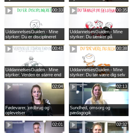
00:33
00:35
UddannelsesGuiden - Mine
UddannelsesGuiden - Mine
styrker: Du er disciplineret
styrker: Du tænker på
fællesskabet
00:41
00:38
UddannelsesGuiden - Mine
UddannelsesGuiden - Mine
styrker: Verden er større end
styrker: Du tør være dig selv
dig og du bidrager til den
02:04
02:13
Fødevarer, jordbrug og
Sundhed, omsorg og
oplevelser
pædagogik
02:01
02:32