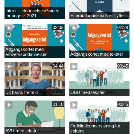
Intro til UddannelsesGuiden
Efteruddannelse.dk er flyttet
for unge v. 2021
02:33
02:28
Adgangskortet med
Adgangskortet med tekster
erhvervsuddannelser
04:44
00:45
Dit barns fremtid
OBU med tekster
01:10
00:45
Ordblindeundervisning for
AVU med tekster
voksne