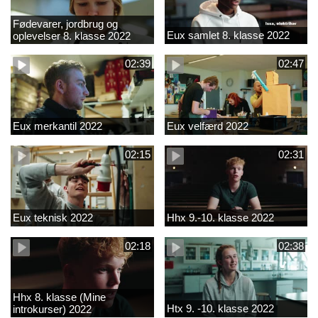
Fødevarer, jordbrug og
Eux samlet 8. klasse 2022
oplevelser 8. klasse 2022
02:39
02:47
Eux merkantil 2022
Eux velfærd 2022
02:15
02:31
Eux teknisk 2022
Hhx 9.-10. klasse 2022
02:18
02:38
Hhx 8. klasse (Mine
Htx 9. -10. klasse 2022
introkurser) 2022