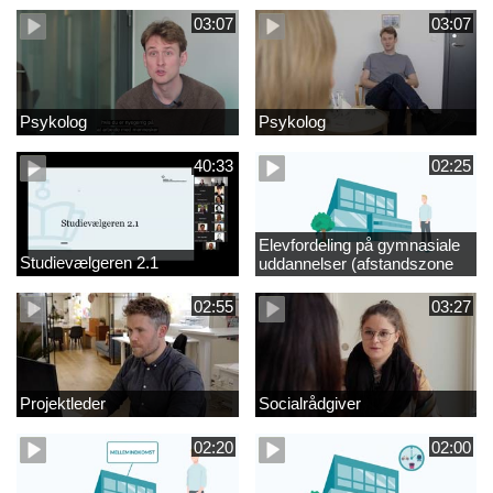
03:07
03:07
Psykolog
Psykolog
40:33
02:25
Elevfordeling på gymnasiale
Studievælgeren 2.1
uddannelser (afstandszone
redigeret)
02:55
03:27
Projektleder
Socialrådgiver
02:20
02:00