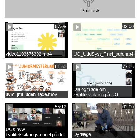
Podcasts
57:08
03:00
video1103676392.mp4
UG_UddSyst_Final_sub.mp4
01:50
77:06
Dialogmøde om
uvm_jml_uden_fade.mov
kvalitetssikring på UG
55:12
03:00
UGs nyw
Dyrlæge
kvalitetssikringsmodel på det
videregående område