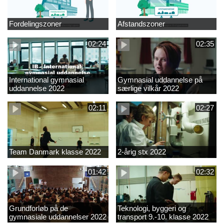
Fordelingszoner
Afstandszoner
02:24
02:35
International gymnasial
Gymnasial uddannelse på
uddannelse 2022
særlige vilkår 2022
02:11
02:27
Team Danmark klasse 2022
2-årig stx 2022
01:42
02:32
Grundforløb på de
Teknologi, byggeri og
gymnasiale uddannelser 2022
transport 9.-10. klasse 2022