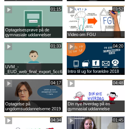
01:15
03:52
Optagelsesprøve på de
Video om FGU
gymnasiale uddannelser
01:33
04:20
UVM_-
Intro til ug for forældre 2018
_EUD_web_final_export_5cc62b2de8a2eab5775e52e524e16290
04:17
04:48
Optagelse på
Din nye hverdag på en
ungdomsuddannelserne 2019
gymnasial uddannelse
04:34
01:45