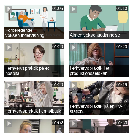
01:05
01:10
Forberedende
Almen voksenuddannelse
voksenundervisning
01:20
01:20
I erhvervspraktik på et
I erhvervspraktik i et
hospital
produktionsselskab.
01:20
01:19
I erhvervspraktik på en TV-
I erhvervspraktik i en tøjbutik
station
01:02
01:30