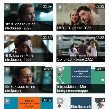
02:09
02:39
Htx 8. klasse (Mine
Hf 9.-10. klasse 2022
introkurser) 2022
02:30
02:32
Hf 8. klasse (Mine
Stx 9.-10. klasse 2022
introkurser) 2022
02:20
04:03
Stx 8. klasse (mine
Introduktion til Min
introkurser)
kompetencemappe
02:02
00:24