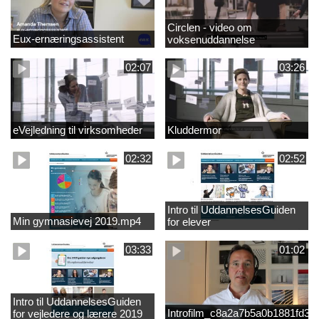
Circlen - video om
Eux-ernæringsassistent
voksenuddannelse
02:07
03:26
eVejledning til virksomheder
Kluddermor
02:32
02:52
Intro til UddannelsesGuiden
Min gymnasievej 2019.mp4
for elever
03:33
01:02
Intro til UddannelsesGuiden
Introfilm_c8a2a7b5a0b1881fd3
for vejledere og lærere 2019