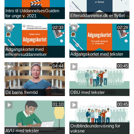
Intro til UddannelsesGuiden
Efteruddannelse.dk er flyttet
for unge v. 2021
02:33
02:28
Adgangskortet med
Adgangskortet med tekster
erhvervsuddannelser
04:44
00:45
Dit barns fremtid
OBU med tekster
01:10
00:45
Ordblindeundervisning for
AVU med tekster
voksne