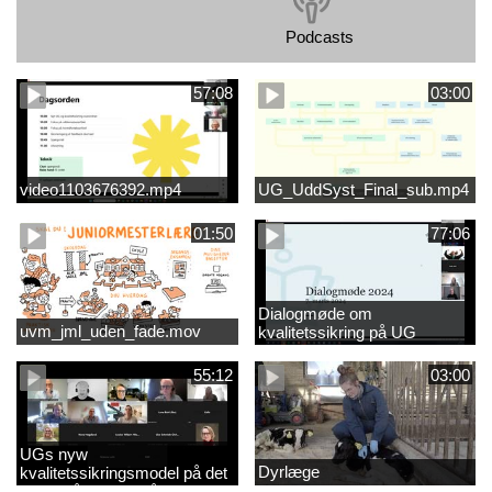
Podcasts
57:08
03:00
video1103676392.mp4
UG_UddSyst_Final_sub.mp4
01:50
77:06
Dialogmøde om
uvm_jml_uden_fade.mov
kvalitetssikring på UG
55:12
03:00
UGs nyw
Dyrlæge
kvalitetssikringsmodel på det
videregående område