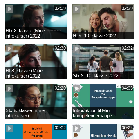
02:09
02:39
Htx 8. klasse (Mine
Hf 9.-10. klasse 2022
introkurser) 2022
02:30
02:32
Hf 8. klasse (Mine
Stx 9.-10. klasse 2022
introkurser) 2022
02:20
04:03
Stx 8. klasse (mine
Introduktion til Min
introkurser)
kompetencemappe
02:02
00:24