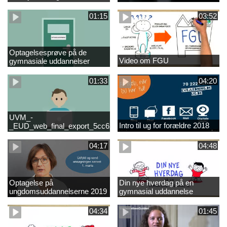
01:15
03:52
Optagelsesprøve på de
Video om FGU
gymnasiale uddannelser
01:33
04:20
UVM_-
Intro til ug for forældre 2018
_EUD_web_final_export_5cc62b2de8a2eab5775e52e524e16290
04:17
04:48
Optagelse på
Din nye hverdag på en
ungdomsuddannelserne 2019
gymnasial uddannelse
04:34
01:45