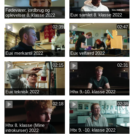
Fødevarer, jordbrug og
Eux samlet 8. klasse 2022
oplevelser 8. klasse 2022
02:39
02:47
Eux merkantil 2022
Eux velfærd 2022
02:15
02:31
Eux teknisk 2022
Hhx 9.-10. klasse 2022
02:18
02:38
Hhx 8. klasse (Mine
Htx 9. -10. klasse 2022
introkurser) 2022