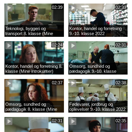
02:39
02:33
Teknologi, byggeri og
Kontor, handel og forretning
transport 8. klasse (Mine
9.-10. klasse 2022
introkurser) 2022
02:24
02:31
Kontor, handel og forretning 8.
Omsorg, sundhed og
klasse (Mine introkurser)
pædagogik 9.-10. klasse
2022
2022
02:37
02:38
Omsorg, sundhed og
Fødevarer, jordbrug og
pædagogik 8. klasse (Mine
oplevelser 9.-10. klasse 2022
introkurser) 2022
02:31
02:35