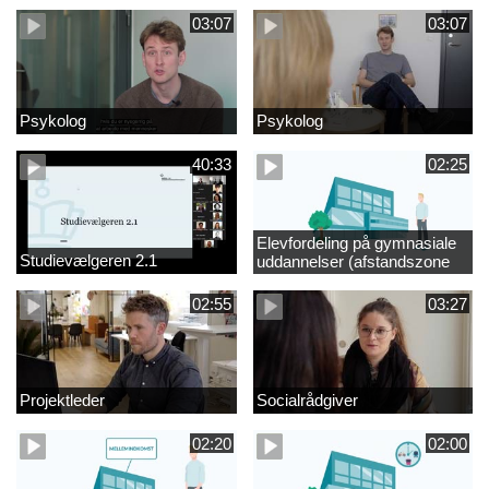
03:07
03:07
Psykolog
Psykolog
40:33
02:25
Elevfordeling på gymnasiale
Studievælgeren 2.1
uddannelser (afstandszone
redigeret)
02:55
03:27
Projektleder
Socialrådgiver
02:20
02:00