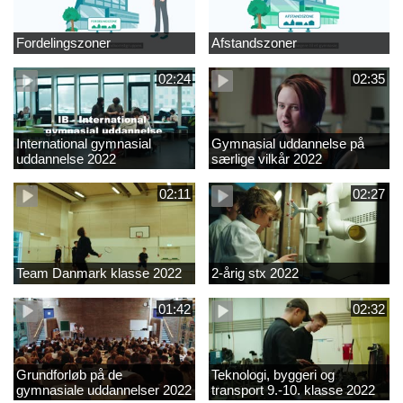
Fordelingszoner
Afstandszoner
02:24
02:35
International gymnasial
Gymnasial uddannelse på
uddannelse 2022
særlige vilkår 2022
02:11
02:27
Team Danmark klasse 2022
2-årig stx 2022
01:42
02:32
Grundforløb på de
Teknologi, byggeri og
gymnasiale uddannelser 2022
transport 9.-10. klasse 2022