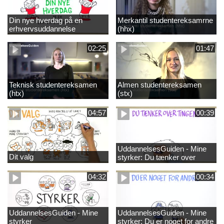
Din nye hverdag på en
Merkantil studentereksamrne
erhvervsuddannelse
(hhx)
02:25
01:47
Teknisk studentereksamen
Almen studentereksamen
(htx)
(stx)
04:57
00:39
UddannelsesGuiden - Mine
Dit valg
styrker: Du tænker over
tingene
04:32
00:34
UddannelsesGuiden - Mine
UddannelsesGuiden - Mine
styrker
styrker: Du er noget for andre