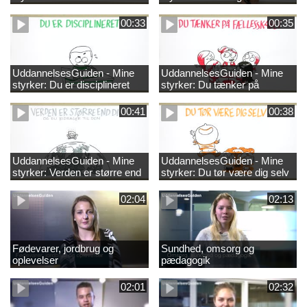
00:33
00:35
UddannelsesGuiden - Mine
UddannelsesGuiden - Mine
styrker: Du er disciplineret
styrker: Du tænker på
fællesskabet
00:41
00:38
UddannelsesGuiden - Mine
UddannelsesGuiden - Mine
styrker: Verden er større end
styrker: Du tør være dig selv
dig og du bidrager til den
02:04
02:13
Fødevarer, jordbrug og
Sundhed, omsorg og
oplevelser
pædagogik
02:01
02:32