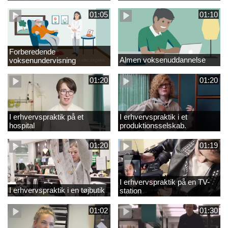
01:05
01:10
Forberedende
Almen voksenuddannelse
voksenundervisning
01:20
01:20
I erhvervspraktik på et
I erhvervspraktik i et
hospital
produktionsselskab.
01:20
01:19
I erhvervspraktik på en TV-
I erhvervspraktik i en tøjbutik
station
01:02
01:30