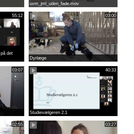
uvm_jml_uden_fade.mov
55:12
03:00
 på det
Dyrlæge
03:07
40:33
Studievælgeren 2.1
02:55
03:27