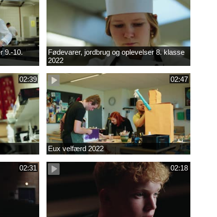
r 9.-10.
Fødevarer, jordbrug og oplevelser 8. klasse
2022
02:39
02:47
Eux velfærd 2022
02:31
02:18