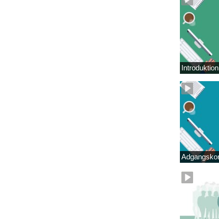
Introduktio
Adgangskor