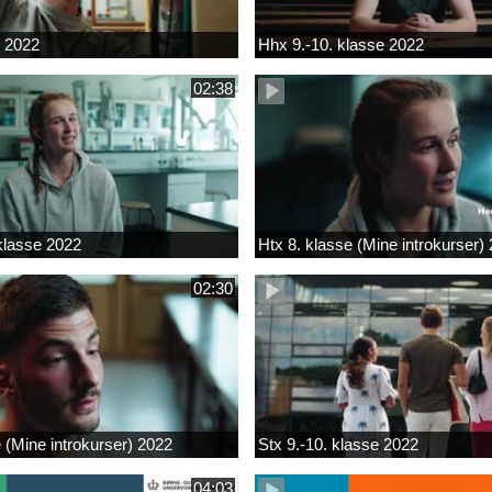
k 2022
Hhx 9.-10. klasse 2022
02:38
 klasse 2022
Htx 8. klasse (Mine introkurser)
02:30
e (Mine introkurser) 2022
Stx 9.-10. klasse 2022
04:03