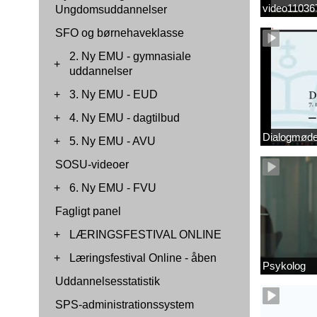
video1103
Ungdomsuddannelser
SFO og børnehaveklasse
2. Ny EMU - gymnasiale
+
uddannelser
+
3. Ny EMU - EUD
+
4. Ny EMU - dagtilbud
Dialogmøde 
+
5. Ny EMU - AVU
SOSU-videoer
+
6. Ny EMU - FVU
Fagligt panel
+
LÆRINGSFESTIVAL ONLINE
+
Læringsfestival Online - åben
Psykolog
Uddannelsesstatistik
SPS-administrationssystem