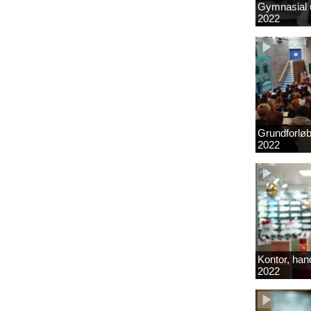
Gymnasial u
2022
Grundforlø
2022
Kontor, hand
2022