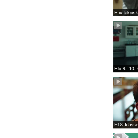
Eux teknis
Htx 9. -10.
Hf 8. klass