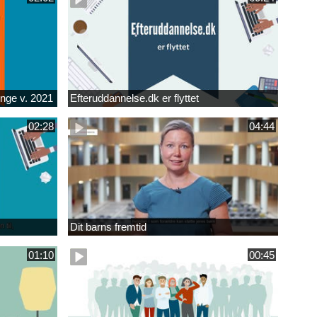
unge v. 2021
Efteruddannelse.dk er flyttet
02:28
04:44
Dit barns fremtid
01:10
00:45