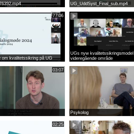
676392.mp4
UG_UddSyst_Final_sub.mp4
77:06
UGs nyw kvalitetssikringsmodel
om kvalitetssikring på UG
videregående område
03:07
Psykolog
02:25