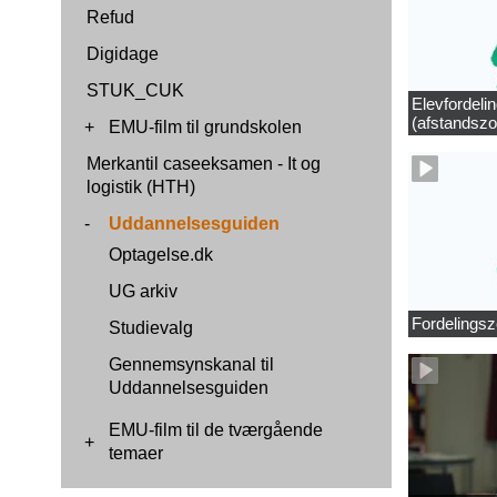
Refud
Digidage
STUK_CUK
Elevfordeli
(afstandszo
+
EMU-film til grundskolen
Merkantil caseeksamen - It og
logistik (HTH)
-
Uddannelsesguiden
Optagelse.dk
UG arkiv
Fordelingsz
Studievalg
Gennemsynskanal til
Uddannelsesguiden
EMU-film til de tværgående
+
temaer