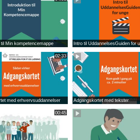
n til Min kompetencemappe
Intro til UddannelsesGuiden for 
02:33
tet med erhvervsuddannelser
Adgangskortet med tekster
00:45