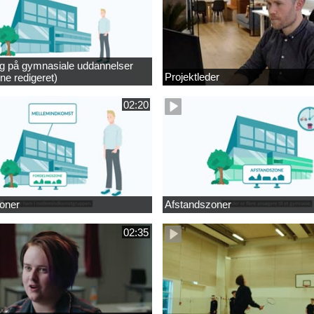
ng på gymnasiale uddannelser
Projektleder
ne redigeret)
02:20
oner
Afstandszoner
02:35