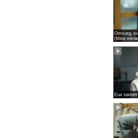
Omsorg, su
(Mine intro
Eux samlet 