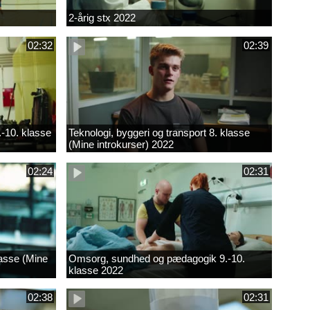
2-årig stx 2022
02:32
02:39
.-10. klasse
Teknologi, byggeri og transport 8. klasse
(Mine introkurser) 2022
02:24
02:31
lasse (Mine
Omsorg, sundhed og pædagogik 9.-10.
klasse 2022
02:38
02:31