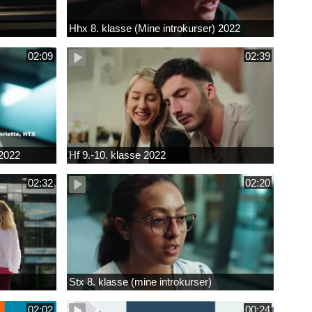
Hhx 8. klasse (Mine introkurser) 2022
02:09
02:39
 2022
Hf 9.-10. klasse 2022
02:32
02:20
Stx 8. klasse (mine introkurser)
02:02
00:24