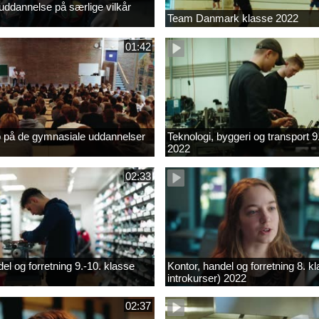
ddannelse på særlige vilkår
Team Danmark klasse 2022
01:42
b på de gymnasiale uddannelser
Teknologi, byggeri og transport 9
2022
02:33
el og forretning 9.-10. klasse
Kontor, handel og forretning 8. k
introkurser) 2022
02:37