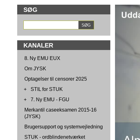
SØG
KANALER
8. Ny EMU EUX
Om JYSK
Optagelser til censorer 2025
+
STIL for STUK
+
7. Ny EMU - FGU
Merkantil caseeksamen 2015-16
(JYSK)
Brugersupport og systemvejledning
STUK - ordblindenetværket