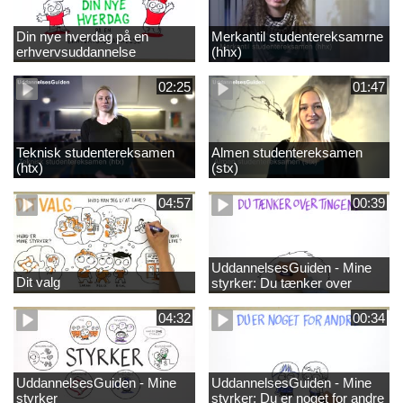
Din nye hverdag på en
Merkantil studentereksamrne
erhvervsuddannelse
(hhx)
02:25
01:47
Teknisk studentereksamen
Almen studentereksamen
(htx)
(stx)
04:57
00:39
UddannelsesGuiden - Mine
Dit valg
styrker: Du tænker over
tingene
04:32
00:34
UddannelsesGuiden - Mine
UddannelsesGuiden - Mine
styrker
styrker: Du er noget for andre