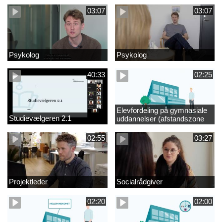
03:07
03:07
Psykolog
Psykolog
40:33
02:25
Elevfordeling på gymnasiale
Studievælgeren 2.1
uddannelser (afstandszone
redigeret)
02:55
03:27
Projektleder
Socialrådgiver
02:20
02:00