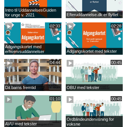
Intro til UddannelsesGuiden
Efteruddannelse.dk er flyttet
for unge v. 2021
02:33
02:28
Adgangskortet med
Adgangskortet med tekster
erhvervsuddannelser
04:44
00:45
Dit barns fremtid
OBU med tekster
01:10
00:45
Ordblindeundervisning for
AVU med tekster
voksne