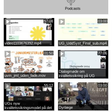
Podcasts
57:08
03:00
video1103676392.mp4
UG_UddSyst_Final_sub.mp4
01:50
77:06
Dialogmøde om
uvm_jml_uden_fade.mov
kvalitetssikring på UG
55:12
03:00
UGs nyw
Dyrlæge
kvalitetssikringsmodel på det
videregående område