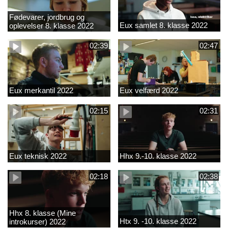
Fødevarer, jordbrug og
Eux samlet 8. klasse 2022
oplevelser 8. klasse 2022
02:39
02:47
Eux merkantil 2022
Eux velfærd 2022
02:15
02:31
Eux teknisk 2022
Hhx 9.-10. klasse 2022
02:18
02:38
Hhx 8. klasse (Mine
Htx 9. -10. klasse 2022
introkurser) 2022