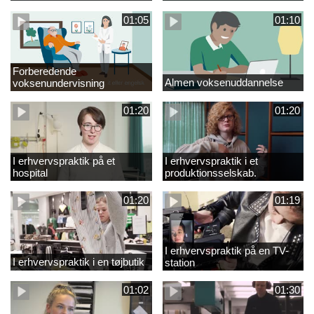
01:05
01:10
Forberedende
Almen voksenuddannelse
voksenundervisning
01:20
01:20
I erhvervspraktik på et
I erhvervspraktik i et
hospital
produktionsselskab.
01:20
01:19
I erhvervspraktik på en TV-
I erhvervspraktik i en tøjbutik
station
01:02
01:30