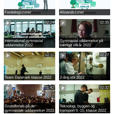
Fordelingszoner
Afstandszoner
02:24
02:35
International gymnasial
Gymnasial uddannelse på
uddannelse 2022
særlige vilkår 2022
02:11
02:27
Team Danmark klasse 2022
2-årig stx 2022
01:42
02:32
Grundforløb på de
Teknologi, byggeri og
gymnasiale uddannelser 2022
transport 9.-10. klasse 2022