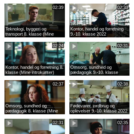
02:39
02:33
Teknologi, byggeri og
Kontor, handel og forretning
transport 8. klasse (Mine
9.-10. klasse 2022
introkurser) 2022
02:24
02:31
Kontor, handel og forretning 8.
Omsorg, sundhed og
klasse (Mine introkurser)
pædagogik 9.-10. klasse
2022
2022
02:37
02:38
Omsorg, sundhed og
Fødevarer, jordbrug og
pædagogik 8. klasse (Mine
oplevelser 9.-10. klasse 2022
introkurser) 2022
02:31
02:35