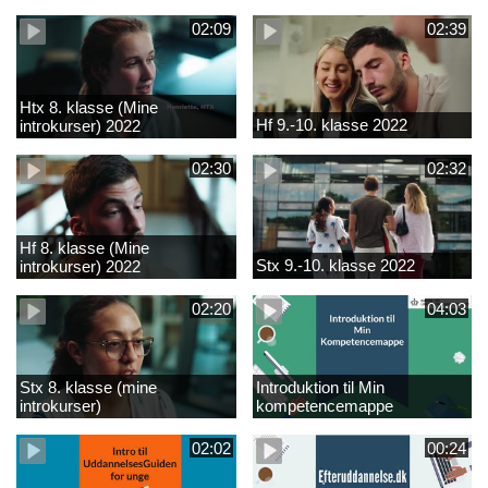
02:09
02:39
Htx 8. klasse (Mine
Hf 9.-10. klasse 2022
introkurser) 2022
02:30
02:32
Hf 8. klasse (Mine
Stx 9.-10. klasse 2022
introkurser) 2022
02:20
04:03
Stx 8. klasse (mine
Introduktion til Min
introkurser)
kompetencemappe
02:02
00:24