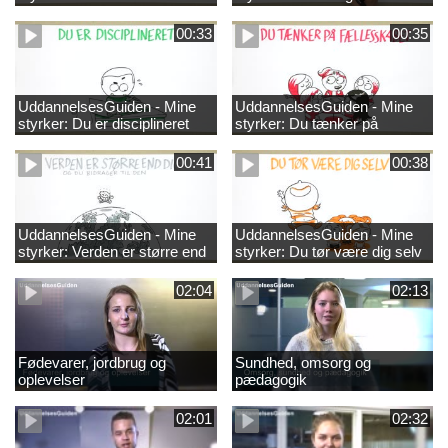
00:33
00:35
UddannelsesGuiden - Mine
UddannelsesGuiden - Mine
styrker: Du er disciplineret
styrker: Du tænker på
fællesskabet
00:41
00:38
UddannelsesGuiden - Mine
UddannelsesGuiden - Mine
styrker: Verden er større end
styrker: Du tør være dig selv
dig og du bidrager til den
02:04
02:13
Fødevarer, jordbrug og
Sundhed, omsorg og
oplevelser
pædagogik
02:01
02:32