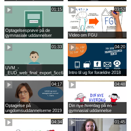
01:15
03:52
Optagelsesprøve på de
Video om FGU
gymnasiale uddannelser
01:33
04:20
UVM_-
Intro til ug for forældre 2018
_EUD_web_final_export_5cc62b2de8a2eab5775e52e524e16290
04:17
04:48
Optagelse på
Din nye hverdag på en
ungdomsuddannelserne 2019
gymnasial uddannelse
04:34
01:45