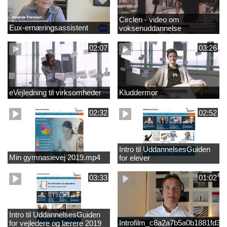
Circlen - video om
Eux-ernæringsassistent
voksenuddannelse
02:07
03:26
eVejledning til virksomheder
Kluddermor
02:32
02:52
Intro til UddannelsesGuiden
Min gymnasievej 2019.mp4
for elever
03:33
01:02
Intro til UddannelsesGuiden
Introfilm_c8a2a7b5a0b1881fd3
for vejledere og lærere 2019