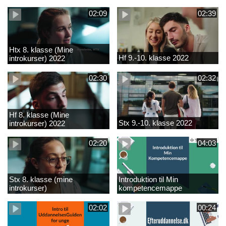
02:09
02:39
Htx 8. klasse (Mine
Hf 9.-10. klasse 2022
introkurser) 2022
02:30
02:32
Hf 8. klasse (Mine
Stx 9.-10. klasse 2022
introkurser) 2022
02:20
04:03
Stx 8. klasse (mine
Introduktion til Min
introkurser)
kompetencemappe
02:02
00:24