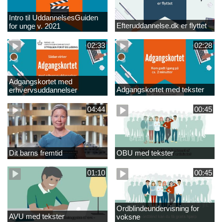
Intro til UddannelsesGuiden
Efteruddannelse.dk er flyttet
for unge v. 2021
02:33
02:28
Adgangskortet med
Adgangskortet med tekster
erhvervsuddannelser
04:44
00:45
Dit barns fremtid
OBU med tekster
01:10
00:45
Ordblindeundervisning for
AVU med tekster
voksne