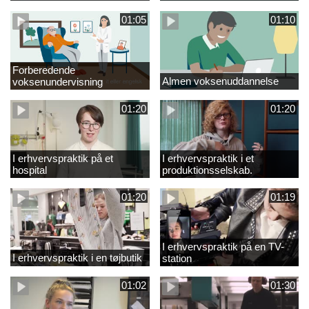
01:05
01:10
Forberedende
Almen voksenuddannelse
voksenundervisning
01:20
01:20
I erhvervspraktik på et
I erhvervspraktik i et
hospital
produktionsselskab.
01:20
01:19
I erhvervspraktik på en TV-
I erhvervspraktik i en tøjbutik
station
01:02
01:30