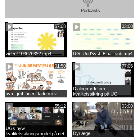
Podcasts
57:08
03:00
video1103676392.mp4
UG_UddSyst_Final_sub.mp4
01:50
77:06
Dialogmøde om
uvm_jml_uden_fade.mov
kvalitetssikring på UG
55:12
03:00
UGs nyw
Dyrlæge
kvalitetssikringsmodel på det
videregående område