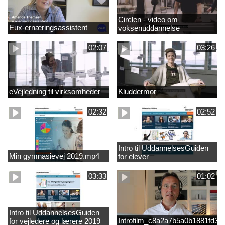
Circlen - video om
Eux-ernæringsassistent
voksenuddannelse
02:07
03:26
eVejledning til virksomheder
Kluddermor
02:32
02:52
Intro til UddannelsesGuiden
Min gymnasievej 2019.mp4
for elever
03:33
01:02
Intro til UddannelsesGuiden
Introfilm_c8a2a7b5a0b1881fd3
for vejledere og lærere 2019