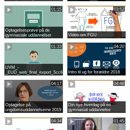
01:15
03:52
Optagelsesprøve på de
Video om FGU
gymnasiale uddannelser
01:33
04:20
UVM_-
Intro til ug for forældre 2018
_EUD_web_final_export_5cc62b2de8a2eab5775e52e524e16290
04:17
04:48
Optagelse på
Din nye hverdag på en
ungdomsuddannelserne 2019
gymnasial uddannelse
04:34
01:45