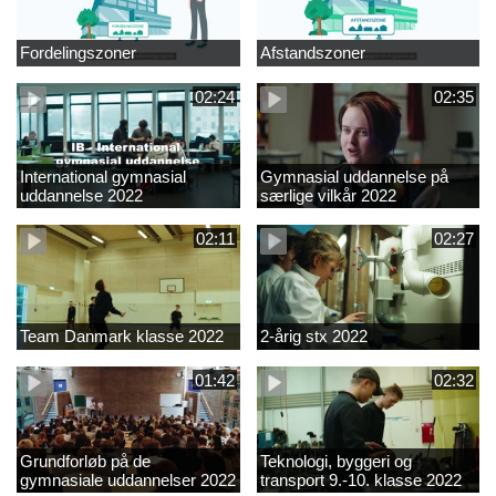
Fordelingszoner
Afstandszoner
02:24
02:35
International gymnasial
Gymnasial uddannelse på
uddannelse 2022
særlige vilkår 2022
02:11
02:27
Team Danmark klasse 2022
2-årig stx 2022
01:42
02:32
Grundforløb på de
Teknologi, byggeri og
gymnasiale uddannelser 2022
transport 9.-10. klasse 2022