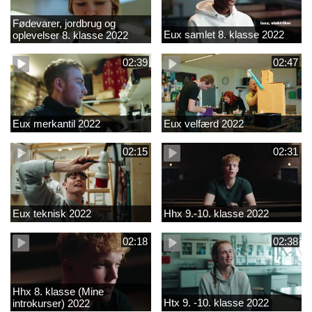
Fødevarer, jordbrug og
Eux samlet 8. klasse 2022
oplevelser 8. klasse 2022
02:39
02:47
Eux merkantil 2022
Eux velfærd 2022
02:15
02:31
Eux teknisk 2022
Hhx 9.-10. klasse 2022
02:18
02:38
Hhx 8. klasse (Mine
Htx 9. -10. klasse 2022
introkurser) 2022