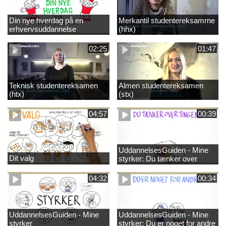
Din nye hverdag på en
Merkantil studentereksamrne
erhvervsuddannelse
(hhx)
02:25
01:47
Teknisk studentereksamen
Almen studentereksamen
(htx)
(stx)
04:57
00:39
UddannelsesGuiden - Mine
Dit valg
styrker: Du tænker over
tingene
04:32
00:34
UddannelsesGuiden - Mine
UddannelsesGuiden - Mine
styrker
styrker: Du er noget for andre