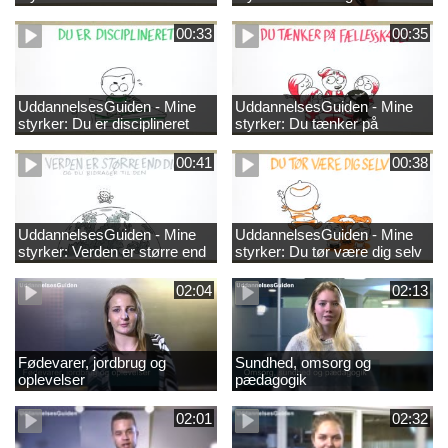
00:33
00:35
UddannelsesGuiden - Mine
UddannelsesGuiden - Mine
styrker: Du er disciplineret
styrker: Du tænker på
fællesskabet
00:41
00:38
UddannelsesGuiden - Mine
UddannelsesGuiden - Mine
styrker: Verden er større end
styrker: Du tør være dig selv
dig og du bidrager til den
02:04
02:13
Fødevarer, jordbrug og
Sundhed, omsorg og
oplevelser
pædagogik
02:01
02:32