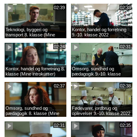
02:39
02:33
Teknologi, byggeri og
Kontor, handel og forretning
transport 8. klasse (Mine
9.-10. klasse 2022
introkurser) 2022
02:24
02:31
Kontor, handel og forretning 8.
Omsorg, sundhed og
klasse (Mine introkurser)
pædagogik 9.-10. klasse
2022
2022
02:37
02:38
Omsorg, sundhed og
Fødevarer, jordbrug og
pædagogik 8. klasse (Mine
oplevelser 9.-10. klasse 2022
introkurser) 2022
02:31
02:35