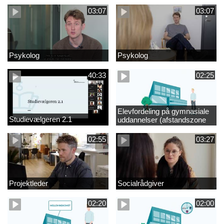
03:07
03:07
Psykolog
Psykolog
40:33
02:25
Elevfordeling på gymnasiale
Studievælgeren 2.1
uddannelser (afstandszone
redigeret)
02:55
03:27
Projektleder
Socialrådgiver
02:20
02:00