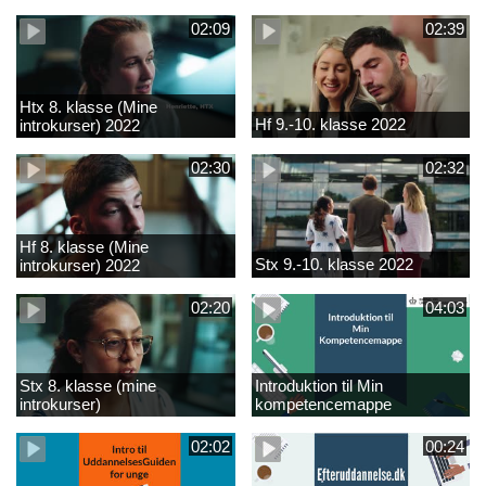
02:09
02:39
Htx 8. klasse (Mine
Hf 9.-10. klasse 2022
introkurser) 2022
02:30
02:32
Hf 8. klasse (Mine
Stx 9.-10. klasse 2022
introkurser) 2022
02:20
04:03
Stx 8. klasse (mine
Introduktion til Min
introkurser)
kompetencemappe
02:02
00:24