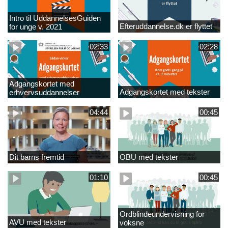
Intro til UddannelsesGuiden
Efteruddannelse.dk er flyttet
for unge v. 2021
02:33
02:28
Adgangskortet med
Adgangskortet med tekster
erhvervsuddannelser
04:44
00:45
Dit barns fremtid
OBU med tekster
01:10
00:45
Ordblindeundervisning for
AVU med tekster
voksne