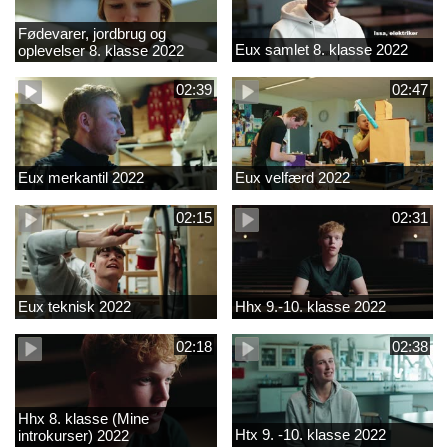
Fødevarer, jordbrug og
Eux samlet 8. klasse 2022
oplevelser 8. klasse 2022
02:39
02:47
Eux merkantil 2022
Eux velfærd 2022
02:15
02:31
Eux teknisk 2022
Hhx 9.-10. klasse 2022
02:18
02:38
Hhx 8. klasse (Mine
Htx 9. -10. klasse 2022
introkurser) 2022