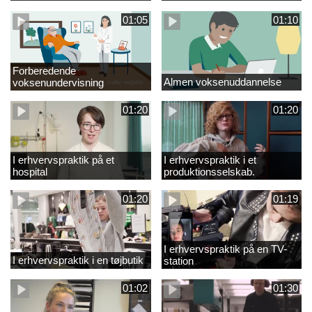
01:05
01:10
Forberedende
Almen voksenuddannelse
voksenundervisning
01:20
01:20
I erhvervspraktik på et
I erhvervspraktik i et
hospital
produktionsselskab.
01:20
01:19
I erhvervspraktik på en TV-
I erhvervspraktik i en tøjbutik
station
01:02
01:30