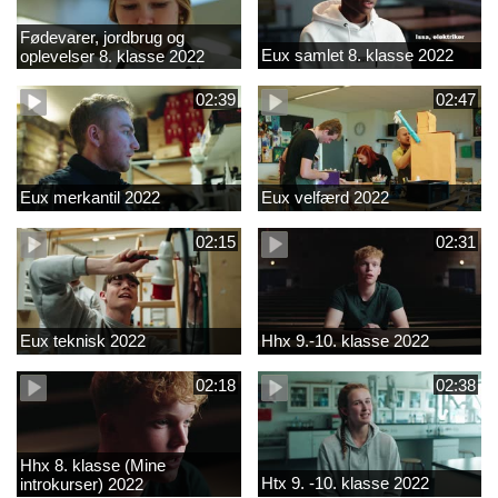
Fødevarer, jordbrug og
Eux samlet 8. klasse 2022
oplevelser 8. klasse 2022
02:39
02:47
Eux merkantil 2022
Eux velfærd 2022
02:15
02:31
Eux teknisk 2022
Hhx 9.-10. klasse 2022
02:18
02:38
Hhx 8. klasse (Mine
Htx 9. -10. klasse 2022
introkurser) 2022