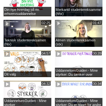
Din nye hverdag på en
Merkantil studentereksamrne
erhvervsuddannelse
(hhx)
02:25
01:47
Teknisk studentereksamen
Almen studentereksamen
(htx)
(stx)
04:57
00:39
UddannelsesGuiden - Mine
Dit valg
styrker: Du tænker over
tingene
04:32
00:34
UddannelsesGuiden - Mine
UddannelsesGuiden - Mine
styrker
styrker: Du er noget for andre