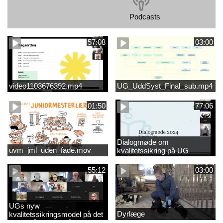
Podcasts
57:08
03:00
video1103676392.mp4
UG_UddSyst_Final_sub.mp4
01:50
77:06
Dialogmøde om
uvm_jml_uden_fade.mov
kvalitetssikring på UG
55:12
03:00
UGs nyw
Dyrlæge
kvalitetssikringsmodel på det
videregående område