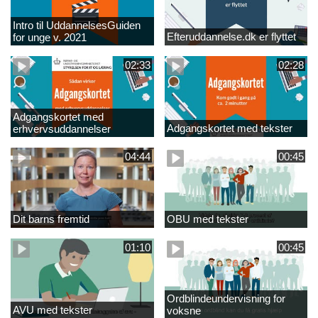
Intro til UddannelsesGuiden
Efteruddannelse.dk er flyttet
for unge v. 2021
02:33
02:28
Adgangskortet med
Adgangskortet med tekster
erhvervsuddannelser
04:44
00:45
Dit barns fremtid
OBU med tekster
01:10
00:45
Ordblindeundervisning for
AVU med tekster
voksne