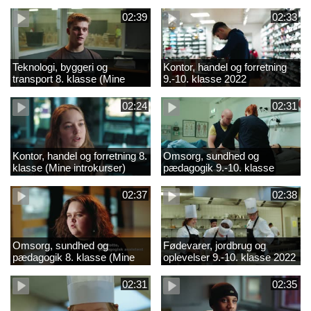
02:39
02:33
Teknologi, byggeri og
Kontor, handel og forretning
transport 8. klasse (Mine
9.-10. klasse 2022
introkurser) 2022
02:24
02:31
Kontor, handel og forretning 8.
Omsorg, sundhed og
klasse (Mine introkurser)
pædagogik 9.-10. klasse
2022
2022
02:37
02:38
Omsorg, sundhed og
Fødevarer, jordbrug og
pædagogik 8. klasse (Mine
oplevelser 9.-10. klasse 2022
introkurser) 2022
02:31
02:35