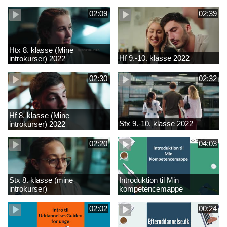
02:09
02:39
Htx 8. klasse (Mine
Hf 9.-10. klasse 2022
introkurser) 2022
02:30
02:32
Hf 8. klasse (Mine
Stx 9.-10. klasse 2022
introkurser) 2022
02:20
04:03
Stx 8. klasse (mine
Introduktion til Min
introkurser)
kompetencemappe
02:02
00:24