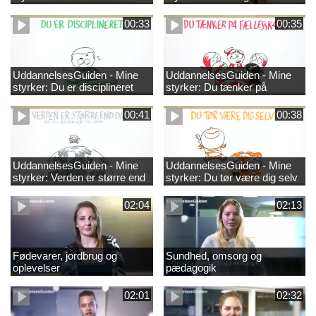
00:33
00:35
UddannelsesGuiden - Mine
UddannelsesGuiden - Mine
styrker: Du er disciplineret
styrker: Du tænker på
fællesskabet
00:41
00:38
UddannelsesGuiden - Mine
UddannelsesGuiden - Mine
styrker: Verden er større end
styrker: Du tør være dig selv
dig og du bidrager til den
02:04
02:13
Fødevarer, jordbrug og
Sundhed, omsorg og
oplevelser
pædagogik
02:01
02:32