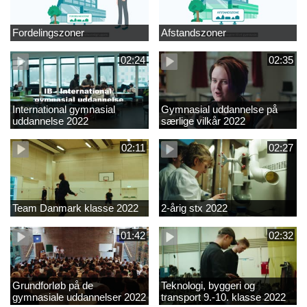
Fordelingszoner
Afstandszoner
02:24
02:35
International gymnasial
Gymnasial uddannelse på
uddannelse 2022
særlige vilkår 2022
02:11
02:27
Team Danmark klasse 2022
2-årig stx 2022
01:42
02:32
Grundforløb på de
Teknologi, byggeri og
gymnasiale uddannelser 2022
transport 9.-10. klasse 2022