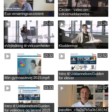
Circlen - video om
Eux-ernæringsassistent
voksenuddannelse
02:07
03:26
eVejledning til virksomheder
Kluddermor
02:32
02:52
Intro til UddannelsesGuiden
Min gymnasievej 2019.mp4
for elever
03:33
01:02
Intro til UddannelsesGuiden
Introfilm_c8a2a7b5a0b1881fd3
for vejledere og lærere 2019