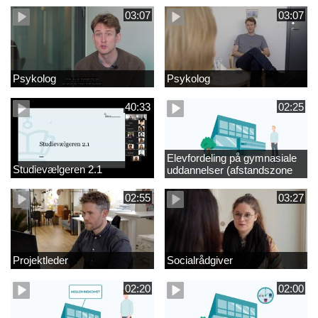
03:07
03:07
Psykolog
Psykolog
40:33
02:25
Elevfordeling på gymnasiale
Studievælgeren 2.1
uddannelser (afstandszone
redigeret)
02:55
03:27
Projektleder
Socialrådgiver
02:20
02:00