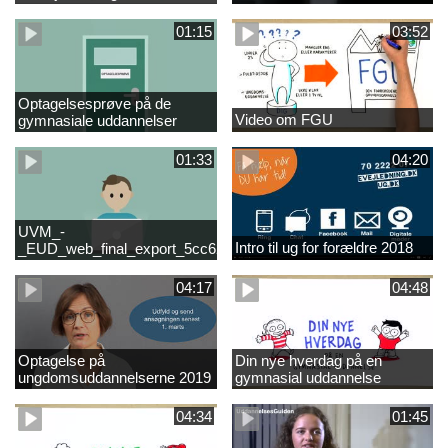
01:15
03:52
Optagelsesprøve på de
Video om FGU
gymnasiale uddannelser
01:33
04:20
UVM_-
Intro til ug for forældre 2018
_EUD_web_final_export_5cc62b2de8a2eab5775e52e524e16290
04:17
04:48
Optagelse på
Din nye hverdag på en
ungdomsuddannelserne 2019
gymnasial uddannelse
04:34
01:45