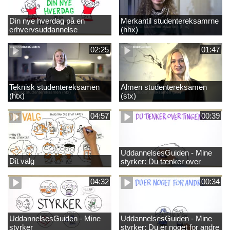
Din nye hverdag på en
Merkantil studentereksamrne
erhvervsuddannelse
(hhx)
02:25
01:47
Teknisk studentereksamen
Almen studentereksamen
(htx)
(stx)
04:57
00:39
UddannelsesGuiden - Mine
Dit valg
styrker: Du tænker over
tingene
04:32
00:34
UddannelsesGuiden - Mine
UddannelsesGuiden - Mine
styrker
styrker: Du er noget for andre