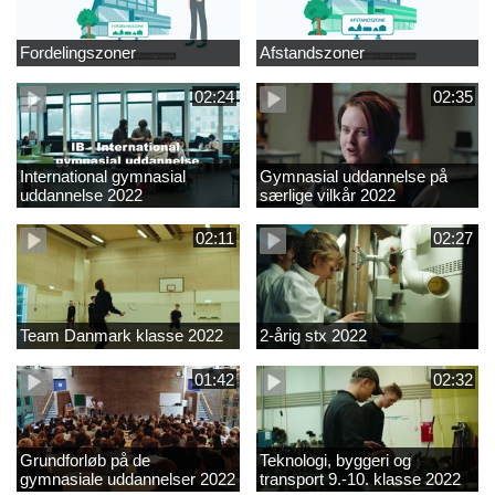
Fordelingszoner
Afstandszoner
02:24
02:35
International gymnasial
Gymnasial uddannelse på
uddannelse 2022
særlige vilkår 2022
02:11
02:27
Team Danmark klasse 2022
2-årig stx 2022
01:42
02:32
Grundforløb på de
Teknologi, byggeri og
gymnasiale uddannelser 2022
transport 9.-10. klasse 2022