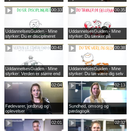
00:33
00:35
UddannelsesGuiden - Mine
UddannelsesGuiden - Mine
styrker: Du er disciplineret
styrker: Du tænker på
fællesskabet
00:41
00:38
UddannelsesGuiden - Mine
UddannelsesGuiden - Mine
styrker: Verden er større end
styrker: Du tør være dig selv
dig og du bidrager til den
02:04
02:13
Fødevarer, jordbrug og
Sundhed, omsorg og
oplevelser
pædagogik
02:01
02:32