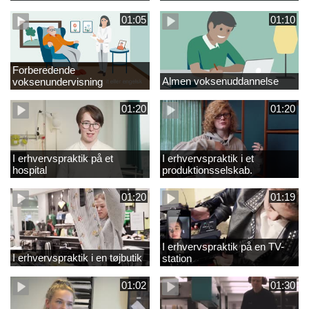
01:05
01:10
Forberedende
Almen voksenuddannelse
voksenundervisning
01:20
01:20
I erhvervspraktik på et
I erhvervspraktik i et
hospital
produktionsselskab.
01:20
01:19
I erhvervspraktik på en TV-
I erhvervspraktik i en tøjbutik
station
01:02
01:30