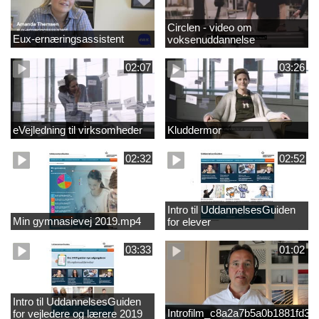
Circlen - video om
Eux-ernæringsassistent
voksenuddannelse
02:07
03:26
eVejledning til virksomheder
Kluddermor
02:32
02:52
Intro til UddannelsesGuiden
Min gymnasievej 2019.mp4
for elever
03:33
01:02
Intro til UddannelsesGuiden
Introfilm_c8a2a7b5a0b1881fd3
for vejledere og lærere 2019