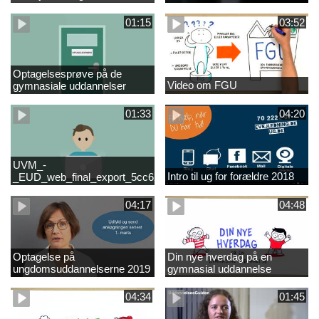
01:15
03:52
Optagelsesprøve på de
Video om FGU
gymnasiale uddannelser
01:33
04:20
UVM_-
Intro til ug for forældre 2018
_EUD_web_final_export_5cc62b2de8a2eab5775e52e524e16290
04:17
04:48
Optagelse på
Din nye hverdag på en
ungdomsuddannelserne 2019
gymnasial uddannelse
04:34
01:45