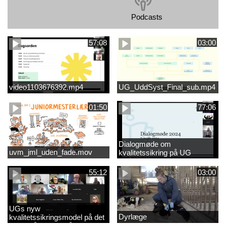
Podcasts
57:08
03:00
video1103676392.mp4
UG_UddSyst_Final_sub.mp4
01:50
77:06
Dialogmøde om
uvm_jml_uden_fade.mov
kvalitetssikring på UG
55:12
03:00
UGs nyw
Dyrlæge
kvalitetssikringsmodel på det
videregående område