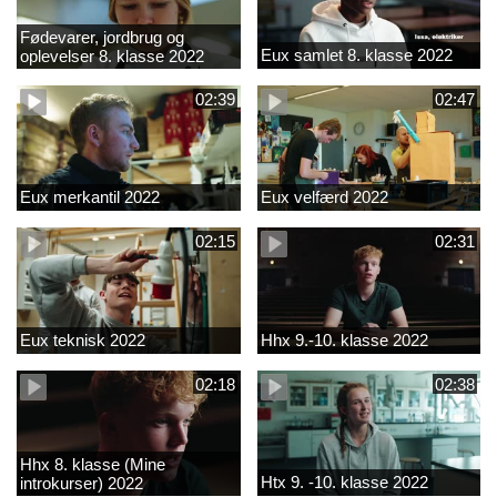
Fødevarer, jordbrug og
Eux samlet 8. klasse 2022
oplevelser 8. klasse 2022
02:39
02:47
Eux merkantil 2022
Eux velfærd 2022
02:15
02:31
Eux teknisk 2022
Hhx 9.-10. klasse 2022
02:18
02:38
Hhx 8. klasse (Mine
Htx 9. -10. klasse 2022
introkurser) 2022