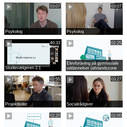
03:07
03:07
Psykolog
Psykolog
40:33
02:25
Elevfordeling på gymnasiale
Studievælgeren 2.1
uddannelser (afstandszone
redigeret)
02:55
03:27
Projektleder
Socialrådgiver
02:20
02:00