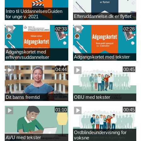
Intro til UddannelsesGuiden
Efteruddannelse.dk er flyttet
for unge v. 2021
02:33
02:28
Adgangskortet med
Adgangskortet med tekster
erhvervsuddannelser
04:44
00:45
Dit barns fremtid
OBU med tekster
01:10
00:45
Ordblindeundervisning for
AVU med tekster
voksne