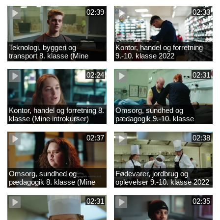
02:39
02:33
Teknologi, byggeri og
Kontor, handel og forretning
transport 8. klasse (Mine
9.-10. klasse 2022
introkurser) 2022
02:24
02:31
Kontor, handel og forretning 8.
Omsorg, sundhed og
klasse (Mine introkurser)
pædagogik 9.-10. klasse
2022
2022
02:37
02:38
Omsorg, sundhed og
Fødevarer, jordbrug og
pædagogik 8. klasse (Mine
oplevelser 9.-10. klasse 2022
introkurser) 2022
02:31
02:35