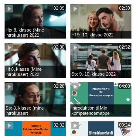
02:09
02:39
Htx 8. klasse (Mine
Hf 9.-10. klasse 2022
introkurser) 2022
02:30
02:32
Hf 8. klasse (Mine
Stx 9.-10. klasse 2022
introkurser) 2022
02:20
04:03
Stx 8. klasse (mine
Introduktion til Min
introkurser)
kompetencemappe
02:02
00:24