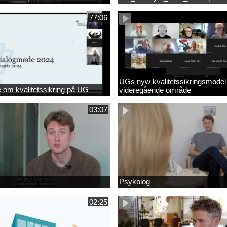
77:06
UGs nyw kvalitetssikringsmodel
om kvalitetssikring på UG
videregående område
03:07
Psykolog
02:25