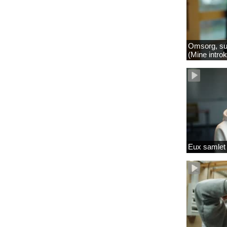
Omsorg, su
(Mine intro
Eux samlet 