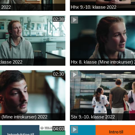
k 2022
Hhx 9.-10. klasse 2022
02:38
 klasse 2022
Htx 8. klasse (Mine introkurser)
02:30
e (Mine introkurser) 2022
Stx 9.-10. klasse 2022
04:03