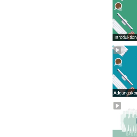
Introduktio
Adgangskor