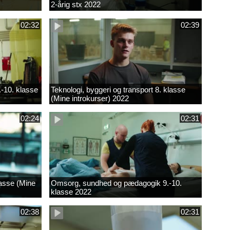
2-årig stx 2022
02:32
02:39
.-10. klasse
Teknologi, byggeri og transport 8. klasse
(Mine introkurser) 2022
02:24
02:31
lasse (Mine
Omsorg, sundhed og pædagogik 9.-10.
klasse 2022
02:38
02:31