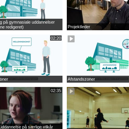
ng på gymnasiale uddannelser
Projektleder
ne redigeret)
02:20
oner
Afstandszoner
02:35
ddannelse på særlige vilkår