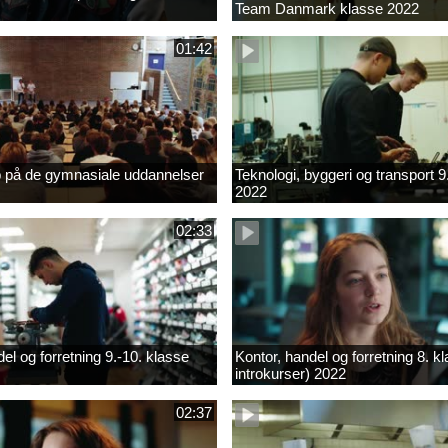
Team Danmark klasse 2022
01:42
b på de gymnasiale uddannelser
Teknologi, byggeri og transport 9
2022
02:33
el og forretning 9.-10. klasse
Kontor, handel og forretning 8. k
introkurser) 2022
02:37