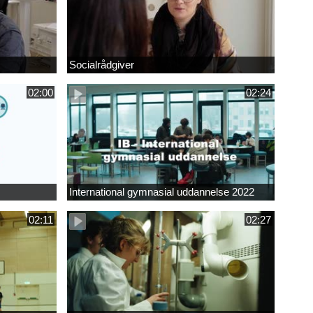
Socialrådgiver
02:00
02:24
International gymnasial uddannelse 2022
02:11
02:27