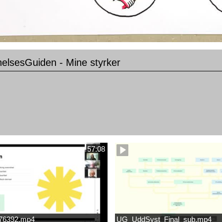
elsesGuiden - Mine styrker
57:08
676392.mp4
UG_UddSyst_Final_sub.mp4