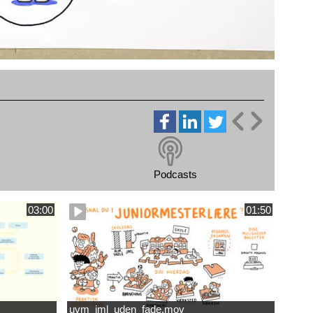
Podcasts
03:00
01:50
uvm_jml_uden_fade.mov