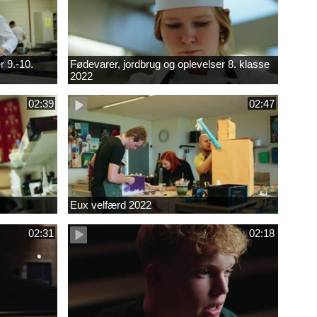
r 9.-10.
Fødevarer, jordbrug og oplevelser 8. klasse
2022
02:39
02:47
Eux velfærd 2022
02:31
02:18