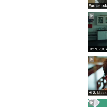
Eux teknis
Htx 9. -10.
Hf 8. klass