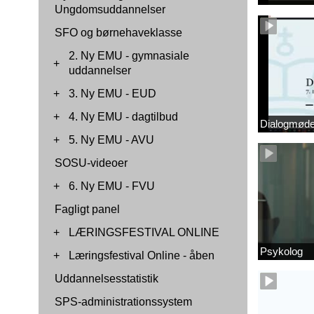
Ungdomsuddannelser
SFO og børnehaveklasse
2. Ny EMU - gymnasiale
+
uddannelser
+
3. Ny EMU - EUD
+
4. Ny EMU - dagtilbud
Dialogmøde 
+
5. Ny EMU - AVU
SOSU-videoer
+
6. Ny EMU - FVU
Fagligt panel
+
LÆRINGSFESTIVAL ONLINE
Psykolog
+
Læringsfestival Online - åben
Uddannelsesstatistik
SPS-administrationssystem