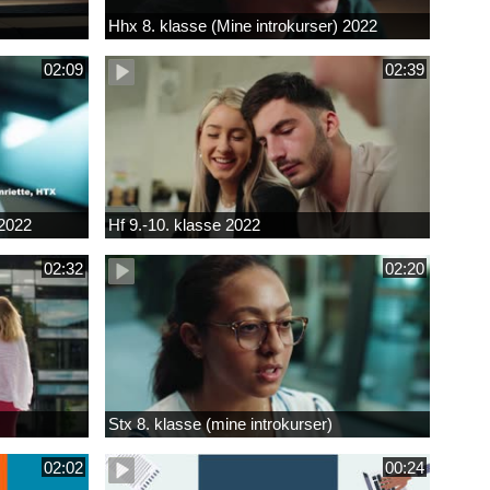
Hhx 8. klasse (Mine introkurser) 2022
02:09
02:39
 2022
Hf 9.-10. klasse 2022
02:32
02:20
Stx 8. klasse (mine introkurser)
02:02
00:24