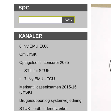
SØG
KANALER
8. Ny EMU EUX
Om JYSK
Optagelser til censorer 2025
+
STIL for STUK
+
7. Ny EMU - FGU
Merkantil caseeksamen 2015-16
(JYSK)
Brugersupport og systemvejledning
STUK - ordblindenetværket