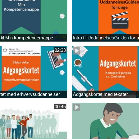
n til Min kompetencemappe
Intro til UddannelsesGuiden for 
02:33
tet med erhvervsuddannelser
Adgangskortet med tekster
00:45