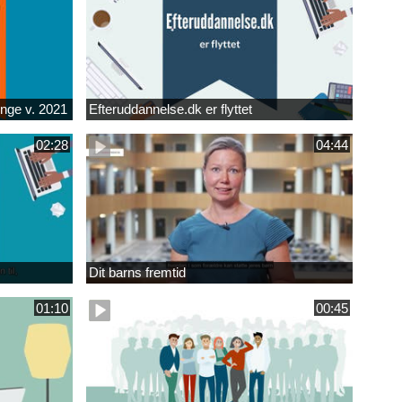
unge v. 2021
Efteruddannelse.dk er flyttet
02:28
04:44
Dit barns fremtid
01:10
00:45