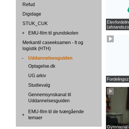
Refud
Digidage
Elevfordeli
STUK_CUK
(afstandszo
+
EMU-film til grundskolen
Merkantil caseeksamen - It og
logistik (HTH)
-
Uddannelsesguiden
Optagelse.dk
UG arkiv
Fordelingsz
Studievalg
Gennemsynskanal til
Uddannelsesguiden
EMU-film til de tværgående
+
temaer
Gymnasial u