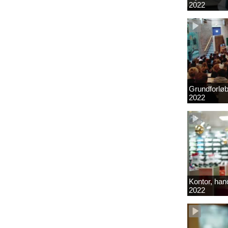
2022
Grundforlø
2022
Kontor, hand
2022