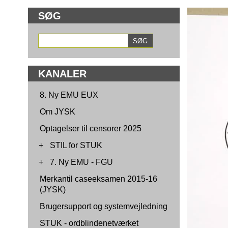
SØG
KANALER
8. Ny EMU EUX
Om JYSK
Optagelser til censorer 2025
+
STIL for STUK
+
7. Ny EMU - FGU
Merkantil caseeksamen 2015-16
(JYSK)
Brugersupport og systemvejledning
STUK - ordblindenetværket