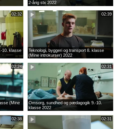
2-årig stx 2022
02:32
02:39
.-10. klasse
Teknologi, byggeri og transport 8. klasse
(Mine introkurser) 2022
02:24
02:31
lasse (Mine
Omsorg, sundhed og pædagogik 9.-10.
klasse 2022
02:38
02:31