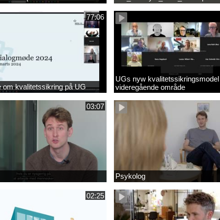
77:06
UGs nyw kvalitetssikringsmodel
om kvalitetssikring på UG
videregående område
03:07
Psykolog
02:25