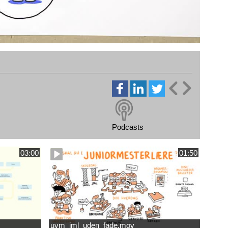
Podcasts
03:00
01:50
uvm_jml_uden_fade.mov