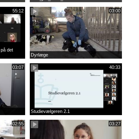
55:12
03:00
 på det
Dyrlæge
03:07
40:33
Studievælgeren 2.1
02:55
03:27