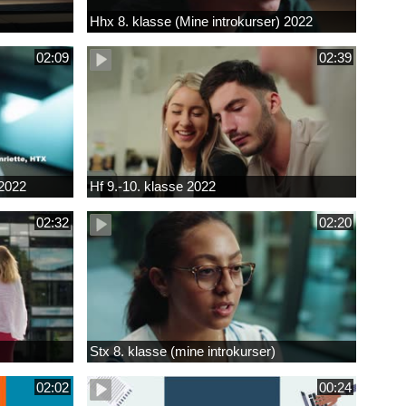
Hhx 8. klasse (Mine introkurser) 2022
02:09
02:39
 2022
Hf 9.-10. klasse 2022
02:32
02:20
Stx 8. klasse (mine introkurser)
02:02
00:24