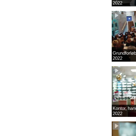
2022
Grundforlø
2022
Kontor, hand
2022