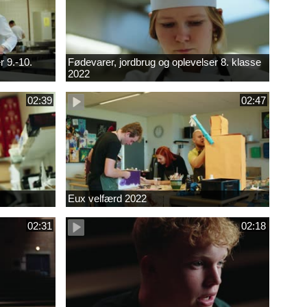
r 9.-10.
Fødevarer, jordbrug og oplevelser 8. klasse
2022
02:39
02:47
Eux velfærd 2022
02:31
02:18