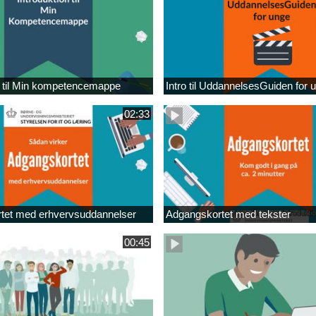
n til Min kompetencemappe
Intro til UddannelsesGuiden for 
02:33
tet med erhvervsuddannelser
Adgangskortet med tekster
00:45