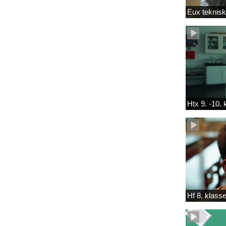
Eux teknis
Htx 9. -10.
Hf 8. klass