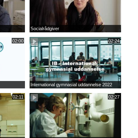
Socialrådgiver
02:00
02:24
International gymnasial uddannelse 2022
02:11
02:27