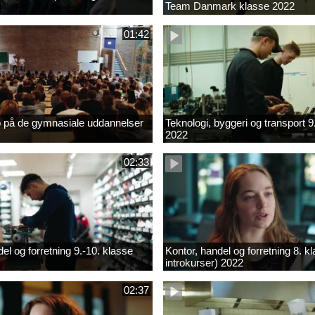
Team Danmark klasse 2022
01:42
b på de gymnasiale uddannelser
Teknologi, byggeri og transport 9
2022
02:33
el og forretning 9.-10. klasse
Kontor, handel og forretning 8. k
introkurser) 2022
02:37