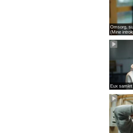
Omsorg, su
(Mine intro
Eux samlet 