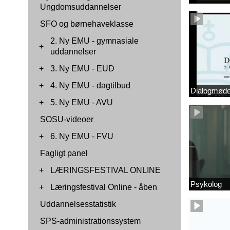
Ungdomsuddannelser
SFO og børnehaveklasse
2. Ny EMU - gymnasiale
+
uddannelser
+
3. Ny EMU - EUD
+
4. Ny EMU - dagtilbud
Dialogmøde 
+
5. Ny EMU - AVU
SOSU-videoer
+
6. Ny EMU - FVU
Fagligt panel
+
LÆRINGSFESTIVAL ONLINE
Psykolog
+
Læringsfestival Online - åben
Uddannelsesstatistik
SPS-administrationssystem