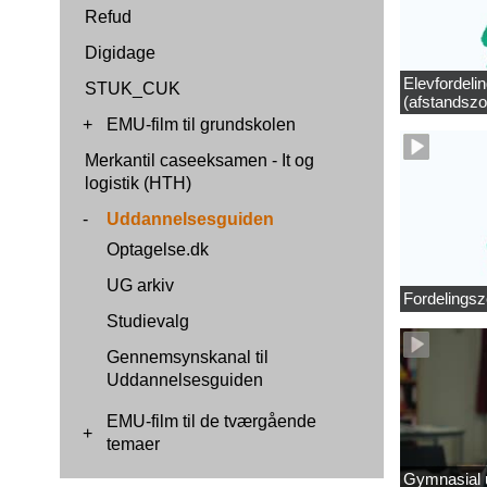
Refud
Digidage
Elevfordeli
STUK_CUK
(afstandszo
+
EMU-film til grundskolen
Merkantil caseeksamen - It og
logistik (HTH)
-
Uddannelsesguiden
Optagelse.dk
UG arkiv
Fordelingsz
Studievalg
Gennemsynskanal til
Uddannelsesguiden
EMU-film til de tværgående
+
temaer
Gymnasial u