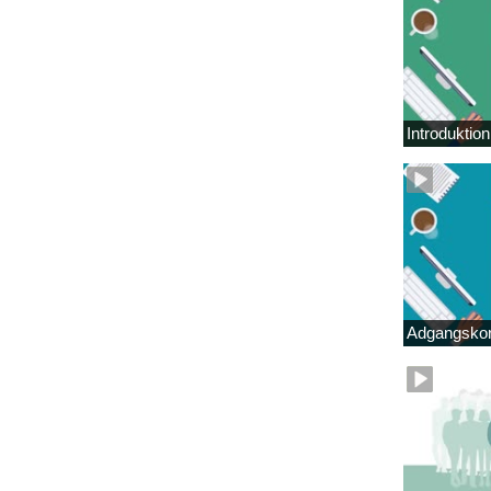
Introduktio
Adgangskor