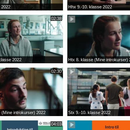
k 2022
Hhx 9.-10. klasse 2022
02:38
 klasse 2022
Htx 8. klasse (Mine introkurser)
02:30
e (Mine introkurser) 2022
Stx 9.-10. klasse 2022
04:03