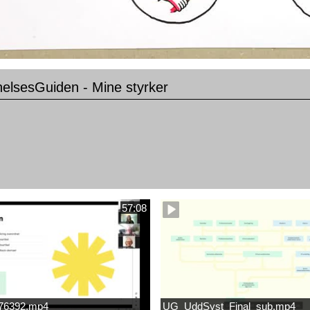
elsesGuiden - Mine styrker
57:08
676392.mp4
UG_UddSyst_Final_sub.mp4