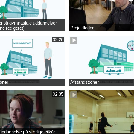
ng på gymnasiale uddannelser
Projektleder
ne redigeret)
02:20
oner
Afstandszoner
02:35
ddannelse på særlige vilkår