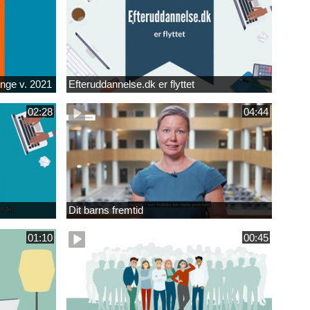
unge v. 2021
Efteruddannelse.dk er flyttet
02:28
04:44
Dit barns fremtid
01:10
00:45