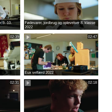
r 9.-10.
Fødevarer, jordbrug og oplevelser 8. klasse
2022
02:39
02:47
Eux velfærd 2022
02:31
02:18