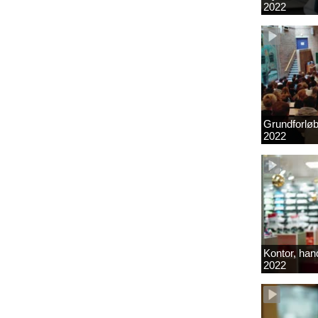
2022
Grundforlø
2022
Kontor, hand
2022