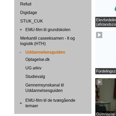
Refud
Digidage
Elevfordeli
STUK_CUK
(afstandszo
+
EMU-film til grundskolen
Merkantil caseeksamen - It og
logistik (HTH)
-
Uddannelsesguiden
Optagelse.dk
UG arkiv
Fordelingsz
Studievalg
Gennemsynskanal til
Uddannelsesguiden
EMU-film til de tværgående
+
temaer
Gymnasial u