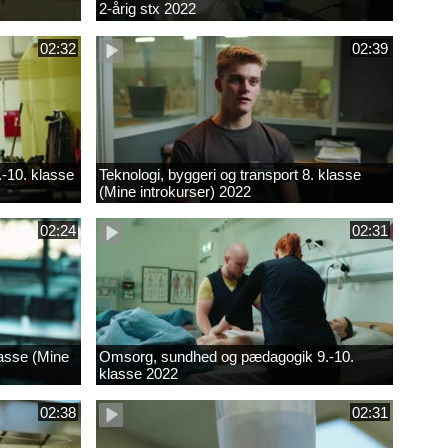
2-årig stx 2022
02:32
02:39
.-10. klasse
Teknologi, byggeri og transport 8. klasse
(Mine introkurser) 2022
02:24
02:31
lasse (Mine
Omsorg, sundhed og pædagogik 9.-10.
klasse 2022
02:38
02:31