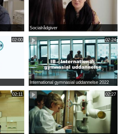
Socialrådgiver
02:00
02:24
International gymnasial uddannelse 2022
02:11
02:27