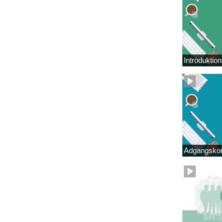
Introduktio
Adgangskor