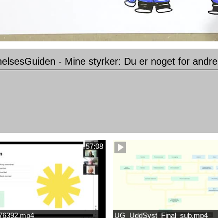
elsesGuiden - Mine styrker: Du er noget for andre
57:08
676392.mp4
UG_UddSyst_Final_sub.mp4