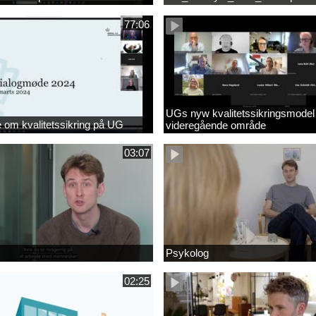
77:06
UGs nyw kvalitetssikringsmodel
om kvalitetssikring på UG
videregående område
03:07
Psykolog
02:25