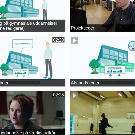
ng på gymnasiale uddannelser
Projektleder
ne redigeret)
02:20
oner
Afstandszoner
02:35
ddannelse på særlige vilkår