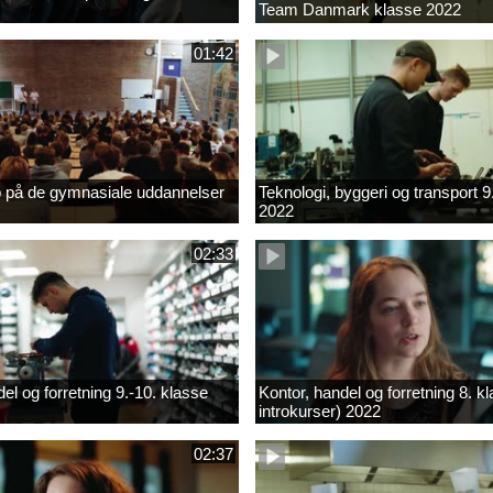
Team Danmark klasse 2022
01:42
b på de gymnasiale uddannelser
Teknologi, byggeri og transport 9
2022
02:33
el og forretning 9.-10. klasse
Kontor, handel og forretning 8. k
introkurser) 2022
02:37