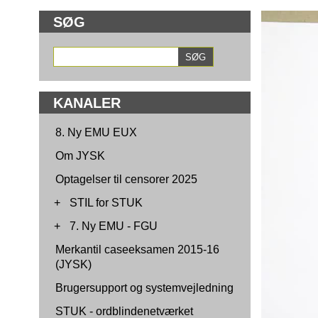
SØG
KANALER
8. Ny EMU EUX
Om JYSK
Optagelser til censorer 2025
+
STIL for STUK
+
7. Ny EMU - FGU
Merkantil caseeksamen 2015-16
(JYSK)
Brugersupport og systemvejledning
STUK - ordblindenetværket