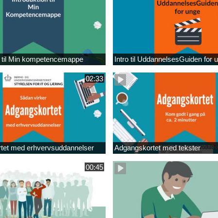
n til Min kompetencemappe
Intro til UddannelsesGuiden for 
02:33
tet med erhvervsuddannelser
Adgangskortet med tekster
00:45