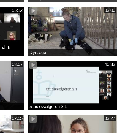
55:12
03:00
 på det
Dyrlæge
03:07
40:33
Studievælgeren 2.1
02:55
03:27