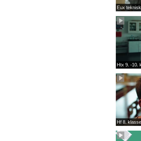
Eux teknis
Htx 9. -10.
Hf 8. klass