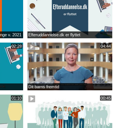
unge v. 2021
Efteruddannelse.dk er flyttet
02:28
04:44
Dit barns fremtid
01:10
00:45