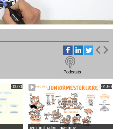
Podcasts
03:00
01:50
uvm_jml_uden_fade.mov