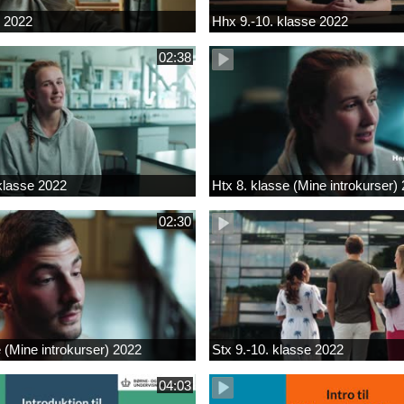
k 2022
Hhx 9.-10. klasse 2022
02:38
 klasse 2022
Htx 8. klasse (Mine introkurser)
02:30
e (Mine introkurser) 2022
Stx 9.-10. klasse 2022
04:03