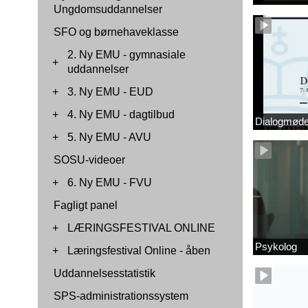
Ungdomsuddannelser
SFO og børnehaveklasse
2. Ny EMU - gymnasiale
+
uddannelser
+
3. Ny EMU - EUD
+
4. Ny EMU - dagtilbud
Dialogmøde 
+
5. Ny EMU - AVU
SOSU-videoer
+
6. Ny EMU - FVU
Fagligt panel
+
LÆRINGSFESTIVAL ONLINE
Psykolog
+
Læringsfestival Online - åben
Uddannelsesstatistik
SPS-administrationssystem