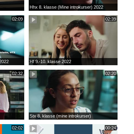
Hhx 8. klasse (Mine introkurser) 2022
02:09
02:39
 2022
Hf 9.-10. klasse 2022
02:32
02:20
Stx 8. klasse (mine introkurser)
02:02
00:24