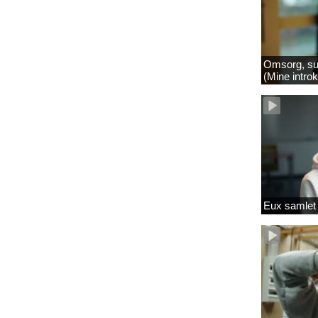
Omsorg, su
(Mine intro
Eux samlet 