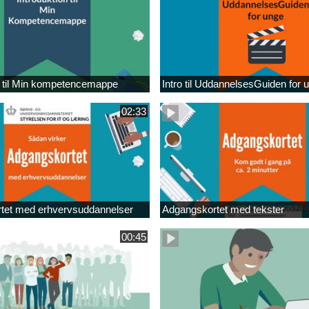
n til Min kompetencemappe
Intro til UddannelsesGuiden for 
02:33
tet med erhvervsuddannelser
Adgangskortet med tekster
00:45