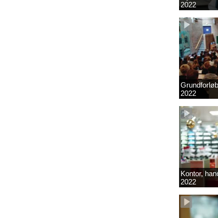
2022
Grundforlø
2022
Kontor, hand
2022