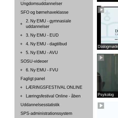
Ungdomsuddannelser
SFO og børnehaveklasse
2. Ny EMU - gymnasiale
+
uddannelser
+
3. Ny EMU - EUD
+
4. Ny EMU - dagtilbud
Dialogmøde 
+
5. Ny EMU - AVU
SOSU-videoer
+
6. Ny EMU - FVU
Fagligt panel
+
LÆRINGSFESTIVAL ONLINE
Psykolog
+
Læringsfestival Online - åben
Uddannelsesstatistik
SPS-administrationssystem