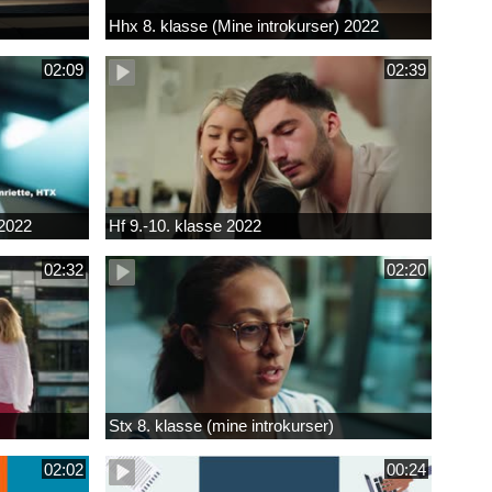
Hhx 8. klasse (Mine introkurser) 2022
02:09
02:39
 2022
Hf 9.-10. klasse 2022
02:32
02:20
Stx 8. klasse (mine introkurser)
02:02
00:24