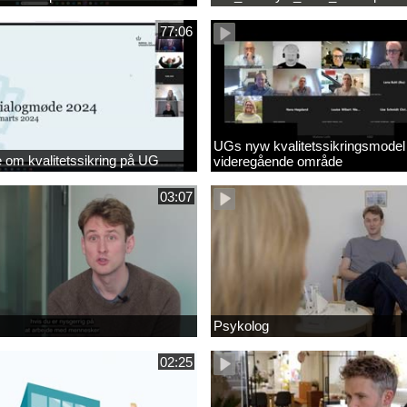
77:06
UGs nyw kvalitetssikringsmodel
om kvalitetssikring på UG
videregående område
03:07
Psykolog
02:25