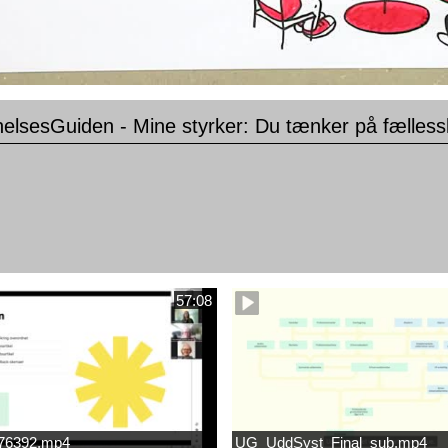
elsesGuiden - Mine styrker: Du tænker på fælless
57:08
676392.mp4
UG_UddSyst_Final_sub.mp4