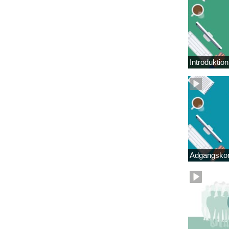
Introduktio
Adgangskor