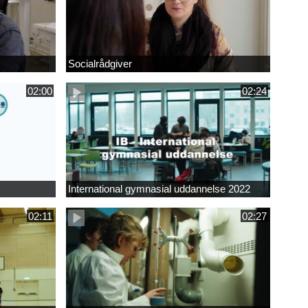
Socialrådgiver
02:00
02:24
International gymnasial uddannelse 2022
02:11
02:27