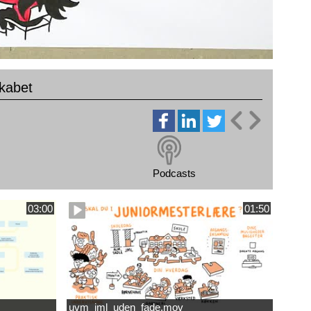
kabet
Podcasts
03:00
01:50
uvm_jml_uden_fade.mov