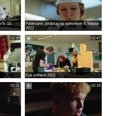
r 9.-10.
Fødevarer, jordbrug og oplevelser 8. klasse
2022
02:39
02:47
Eux velfærd 2022
02:31
02:18