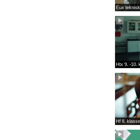
Eux teknis
Htx 9. -10.
Hf 8. klass