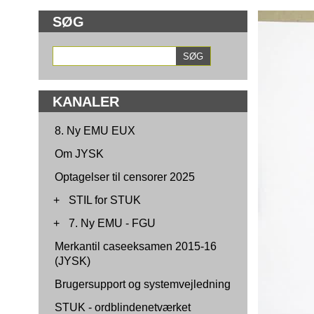
SØG
KANALER
8. Ny EMU EUX
Om JYSK
Optagelser til censorer 2025
+
STIL for STUK
+
7. Ny EMU - FGU
Merkantil caseeksamen 2015-16
(JYSK)
Brugersupport og systemvejledning
STUK - ordblindenetværket