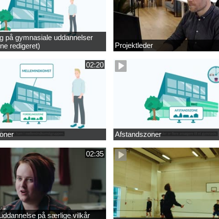
ng på gymnasiale uddannelser
Projektleder
ne redigeret)
02:20
oner
Afstandszoner
02:35
ddannelse på særlige vilkår