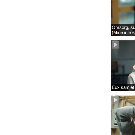
Omsorg, su
(Mine intro
Eux samlet 