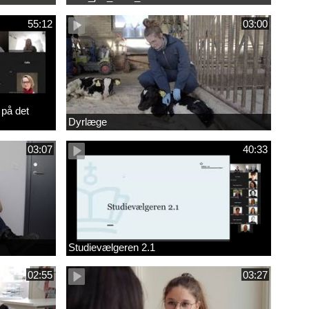
55:12
03:00
 på det
Dyrlæge
03:07
40:33
Studievælgeren 2.1
02:55
03:27