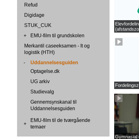
Refud
Digidage
Elevfordeli
STUK_CUK
(afstandszo
+
EMU-film til grundskolen
Merkantil caseeksamen - It og
logistik (HTH)
-
Uddannelsesguiden
Optagelse.dk
UG arkiv
Fordelingsz
Studievalg
Gennemsynskanal til
Uddannelsesguiden
EMU-film til de tværgående
+
temaer
Gymnasial u