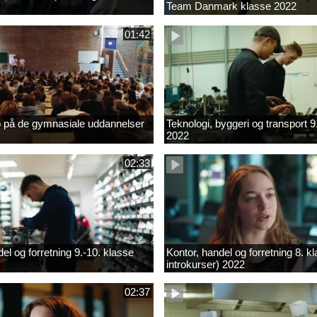
Team Danmark klasse 2022
01:42
b på de gymnasiale uddannelser
Teknologi, byggeri og transport 9
2022
02:33
el og forretning 9.-10. klasse
Kontor, handel og forretning 8. k
introkurser) 2022
02:37