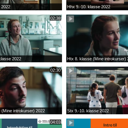
k 2022
Hhx 9.-10. klasse 2022
02:38
 klasse 2022
Htx 8. klasse (Mine introkurser)
02:30
e (Mine introkurser) 2022
Stx 9.-10. klasse 2022
04:03