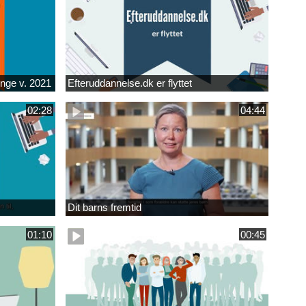
unge v. 2021
Efteruddannelse.dk er flyttet
02:28
04:44
Dit barns fremtid
01:10
00:45