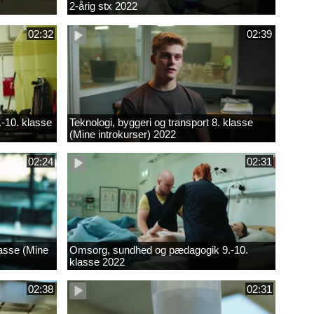
2-årig stx 2022
02:32
02:39
.-10. klasse
Teknologi, byggeri og transport 8. klasse
(Mine introkurser) 2022
02:24
02:31
lasse (Mine
Omsorg, sundhed og pædagogik 9.-10.
klasse 2022
02:38
02:31