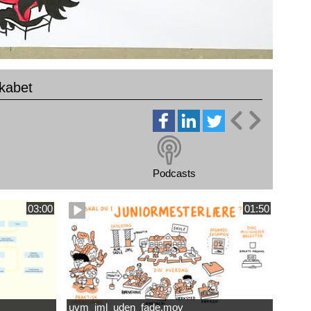
kabet
Podcasts
03:00
01:50
uvm_jml_uden_fade.mov