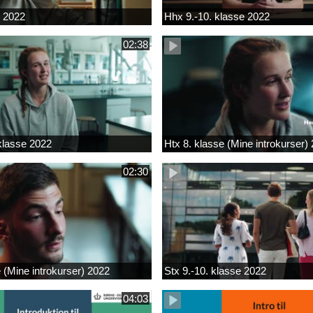
k 2022
Hhx 9.-10. klasse 2022
02:38
 klasse 2022
Htx 8. klasse (Mine introkurser)
02:30
e (Mine introkurser) 2022
Stx 9.-10. klasse 2022
04:03