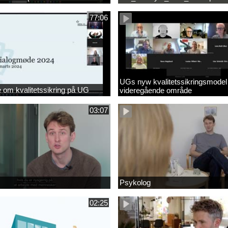
77:06
UGs nyw kvalitetssikringsmodel
om kvalitetssikring på UG
videregående område
03:07
Psykolog
02:25