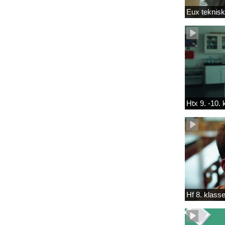
Eux teknis
Htx 9. -10.
Hf 8. klass