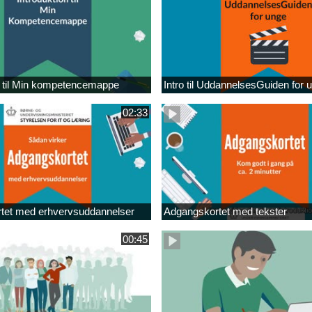
n til Min kompetencemappe
Intro til UddannelsesGuiden for 
02:33
tet med erhvervsuddannelser
Adgangskortet med tekster
00:45