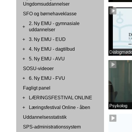
Ungdomsuddannelser
SFO og børnehaveklasse
2. Ny EMU - gymnasiale
+
uddannelser
+
3. Ny EMU - EUD
+
4. Ny EMU - dagtilbud
Dialogmøde 
+
5. Ny EMU - AVU
SOSU-videoer
+
6. Ny EMU - FVU
Fagligt panel
+
LÆRINGSFESTIVAL ONLINE
Psykolog
+
Læringsfestival Online - åben
Uddannelsesstatistik
SPS-administrationssystem