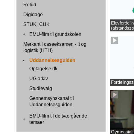
Refud
Digidage
Elevfordeli
STUK_CUK
(afstandszo
+
EMU-film til grundskolen
Merkantil caseeksamen - It og
logistik (HTH)
-
Uddannelsesguiden
Optagelse.dk
UG arkiv
Fordelingsz
Studievalg
Gennemsynskanal til
Uddannelsesguiden
EMU-film til de tværgående
+
temaer
Gymnasial u