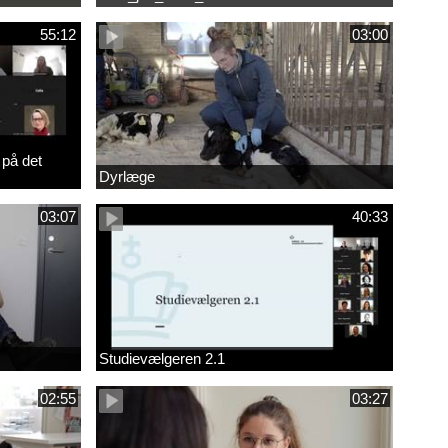
55:12
03:00
 på det
Dyrlæge
03:07
40:33
Studievælgeren 2.1
02:55
03:27