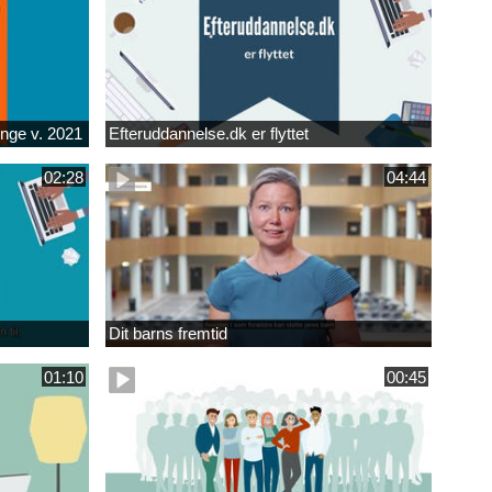
unge v. 2021
Efteruddannelse.dk er flyttet
02:28
04:44
Dit barns fremtid
01:10
00:45