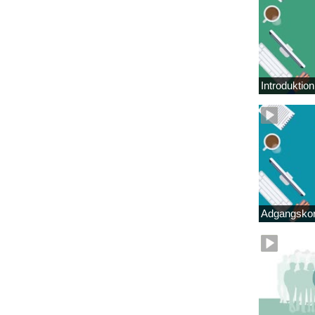
Introduktio
Adgangskor