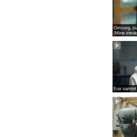
Omsorg, su
(Mine intro
Eux samlet 