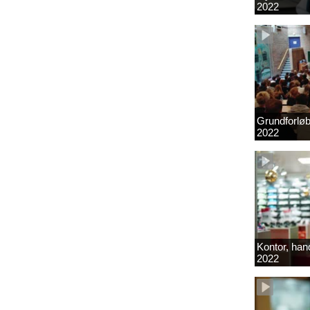
2022
Grundforlø
2022
Kontor, hand
2022