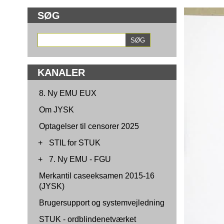
SØG
KANALER
8. Ny EMU EUX
Om JYSK
Optagelser til censorer 2025
+
STIL for STUK
+
7. Ny EMU - FGU
Merkantil caseeksamen 2015-16
(JYSK)
Brugersupport og systemvejledning
STUK - ordblindenetværket