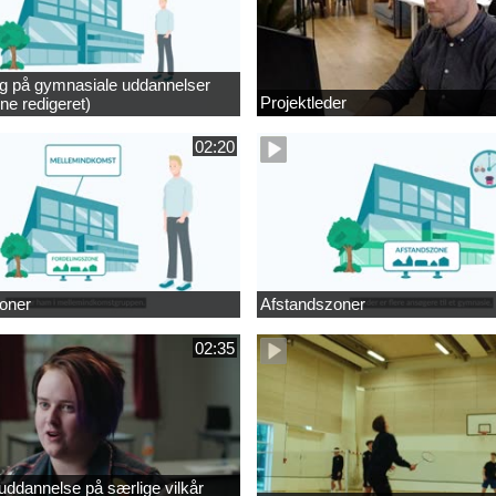
ng på gymnasiale uddannelser
Projektleder
ne redigeret)
02:20
oner
Afstandszoner
02:35
ddannelse på særlige vilkår