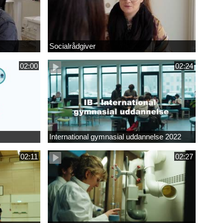
Socialrådgiver
02:00
02:24
International gymnasial uddannelse 2022
02:11
02:27