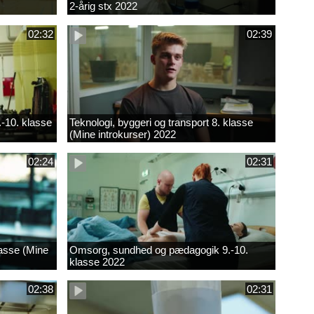
2-årig stx 2022
02:32
02:39
.-10. klasse
Teknologi, byggeri og transport 8. klasse
(Mine introkurser) 2022
02:24
02:31
lasse (Mine
Omsorg, sundhed og pædagogik 9.-10.
klasse 2022
02:38
02:31