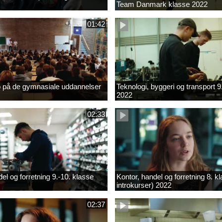
Team Danmark klasse 2022
01:42
b på de gymnasiale uddannelser
Teknologi, byggeri og transport 9
2022
02:33
el og forretning 9.-10. klasse
Kontor, handel og forretning 8. k
introkurser) 2022
02:37