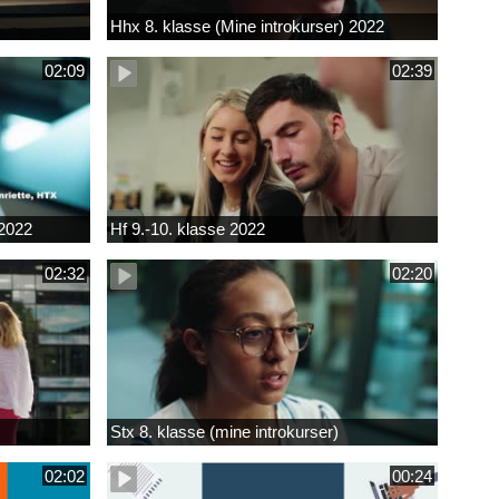
Hhx 8. klasse (Mine introkurser) 2022
02:09
02:39
 2022
Hf 9.-10. klasse 2022
02:32
02:20
Stx 8. klasse (mine introkurser)
02:02
00:24