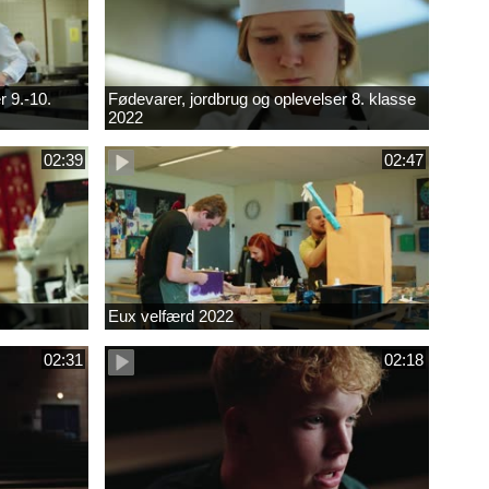
r 9.-10.
Fødevarer, jordbrug og oplevelser 8. klasse
2022
02:39
02:47
Eux velfærd 2022
02:31
02:18