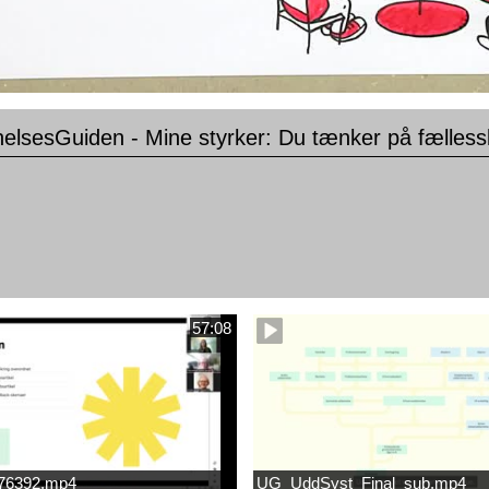
elsesGuiden - Mine styrker: Du tænker på fælless
57:08
676392.mp4
UG_UddSyst_Final_sub.mp4