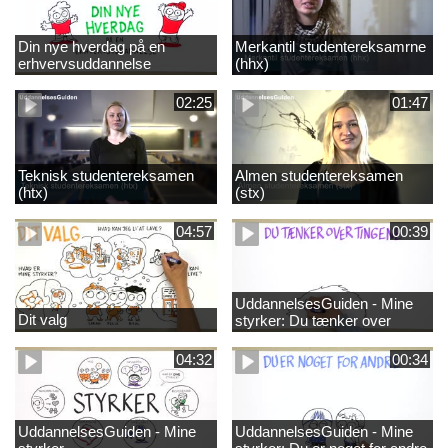
Din nye hverdag på en
Merkantil studentereksamrne
erhvervsuddannelse
(hhx)
02:25
01:47
Teknisk studentereksamen
Almen studentereksamen
(htx)
(stx)
04:57
00:39
UddannelsesGuiden - Mine
Dit valg
styrker: Du tænker over
tingene
04:32
00:34
UddannelsesGuiden - Mine
UddannelsesGuiden - Mine