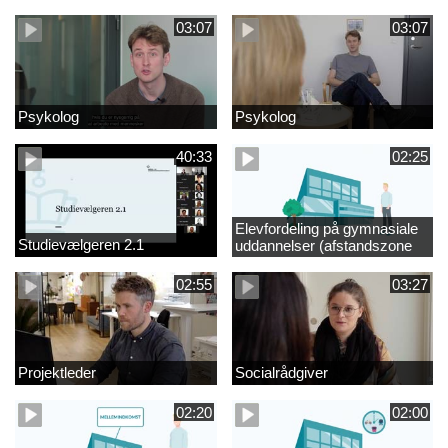
videregående område
03:07
03:07
Psykolog
Psykolog
40:33
02:25
Elevfordeling på gymnasiale
Studievælgeren 2.1
uddannelser (afstandszone
redigeret)
02:55
03:27
Projektleder
Socialrådgiver
02:20
02:00