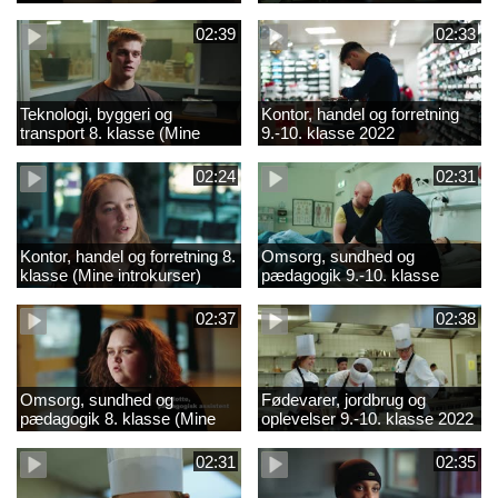
02:39
02:33
Teknologi, byggeri og
Kontor, handel og forretning
transport 8. klasse (Mine
9.-10. klasse 2022
introkurser) 2022
02:24
02:31
Kontor, handel og forretning 8.
Omsorg, sundhed og
klasse (Mine introkurser)
pædagogik 9.-10. klasse
2022
2022
02:37
02:38
Omsorg, sundhed og
Fødevarer, jordbrug og
pædagogik 8. klasse (Mine
oplevelser 9.-10. klasse 2022
introkurser) 2022
02:31
02:35