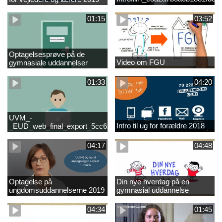
01:15
03:52
Optagelsesprøve på de
Video om FGU
gymnasiale uddannelser
01:33
04:20
UVM_-
Intro til ug for forældre 2018
_EUD_web_final_export_5cc62b2de8a2eab5775e52e524e16290
04:17
04:48
Optagelse på
Din nye hverdag på en
ungdomsuddannelserne 2019
gymnasial uddannelse
04:34
01:45