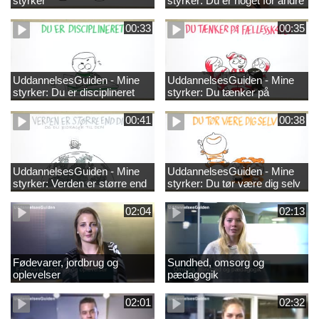
styrker
styrker: Du er noget for andre
00:33
00:35
UddannelsesGuiden - Mine
UddannelsesGuiden - Mine
styrker: Du er disciplineret
styrker: Du tænker på
fællesskabet
00:41
00:38
UddannelsesGuiden - Mine
UddannelsesGuiden - Mine
styrker: Verden er større end
styrker: Du tør være dig selv
dig og du bidrager til den
02:04
02:13
Fødevarer, jordbrug og
Sundhed, omsorg og
oplevelser
pædagogik
02:01
02:32