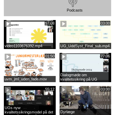
Podcasts
57:08
03:00
video1103676392.mp4
UG_UddSyst_Final_sub.mp4
01:50
77:06
Dialogmøde om
uvm_jml_uden_fade.mov
kvalitetssikring på UG
55:12
03:00
UGs nyw
Dyrlæge
kvalitetssikringsmodel på det