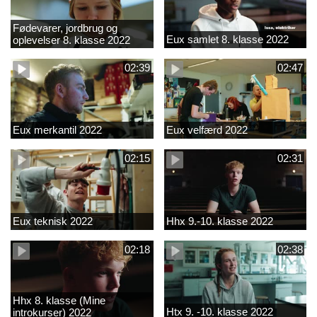
Fødevarer, jordbrug og
Eux samlet 8. klasse 2022
oplevelser 8. klasse 2022
02:39
02:47
Eux merkantil 2022
Eux velfærd 2022
02:15
02:31
Eux teknisk 2022
Hhx 9.-10. klasse 2022
02:18
02:38
Hhx 8. klasse (Mine
Htx 9. -10. klasse 2022
introkurser) 2022