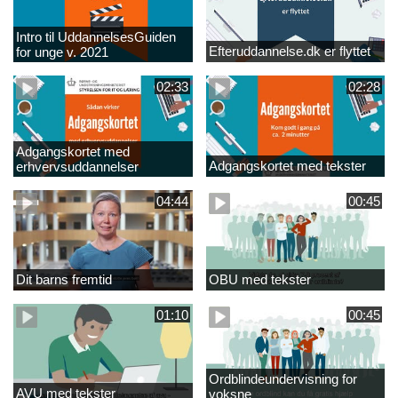
Intro til UddannelsesGuiden
Efteruddannelse.dk er flyttet
for unge v. 2021
02:33
02:28
Adgangskortet med
Adgangskortet med tekster
erhvervsuddannelser
04:44
00:45
Dit barns fremtid
OBU med tekster
01:10
00:45
Ordblindeundervisning for
AVU med tekster
voksne