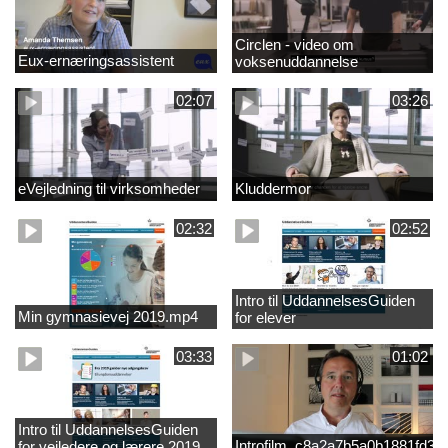
Circlen - video om
Eux-ernæringsassistent
voksenuddannelse
02:07
03:26
eVejledning til virksomheder
Kluddermor
02:32
02:52
Intro til UddannelsesGuiden
Min gymnasievej 2019.mp4
for elever
03:33
01:02
Intro til UddannelsesGuiden
Introfilm_c8a2a7b5a0b1881fd3
for vejledere og lærere 2019