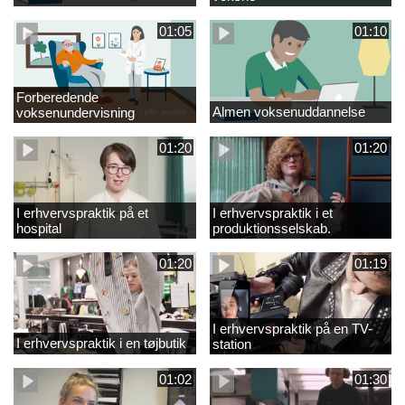
01:05
01:10
Forberedende
Almen voksenuddannelse
voksenundervisning
01:20
01:20
I erhvervspraktik på et
I erhvervspraktik i et
hospital
produktionsselskab.
01:20
01:19
I erhvervspraktik på en TV-
I erhvervspraktik i en tøjbutik
station
01:02
01:30