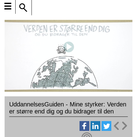
☰
UddannelsesGuiden - Mine styrker: Verden
er større end dig og du bidrager til den