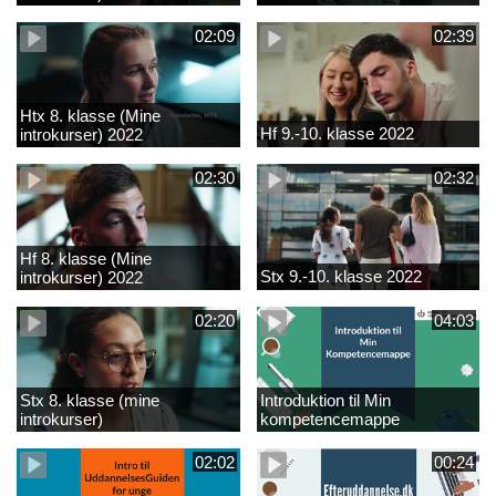
02:09
02:39
Htx 8. klasse (Mine
Hf 9.-10. klasse 2022
introkurser) 2022
02:30
02:32
Hf 8. klasse (Mine
Stx 9.-10. klasse 2022
introkurser) 2022
02:20
04:03
Stx 8. klasse (mine
Introduktion til Min
introkurser)
kompetencemappe
02:02
00:24