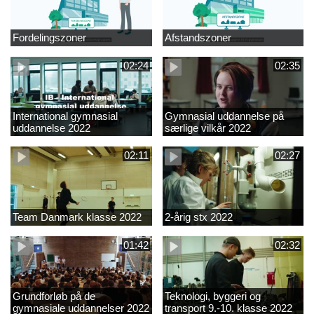
Fordelingszoner
Afstandszoner
02:24
02:35
International gymnasial
Gymnasial uddannelse på
uddannelse 2022
særlige vilkår 2022
02:11
02:27
Team Danmark klasse 2022
2-årig stx 2022
01:42
02:32
Grundforløb på de
Teknologi, byggeri og
gymnasiale uddannelser 2022
transport 9.-10. klasse 2022