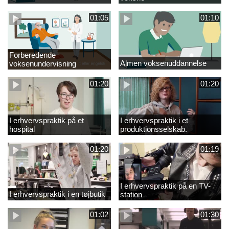
01:05
01:10
Forberedende
Almen voksenuddannelse
voksenundervisning
01:20
01:20
I erhvervspraktik på et
I erhvervspraktik i et
hospital
produktionsselskab.
01:20
01:19
I erhvervspraktik på en TV-
I erhvervspraktik i en tøjbutik
station
01:02
01:30