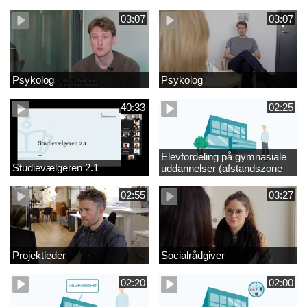
videregående område
03:07
03:07
Psykolog
Psykolog
40:33
02:25
Elevfordeling på gymnasiale
Studievælgeren 2.1
uddannelser (afstandszone
redigeret)
02:55
03:27
Projektleder
Socialrådgiver
02:20
02:00