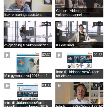
Circlen - video om
Eux-ernæringsassistent
voksenuddannelse
02:07
03:26
eVejledning til virksomheder
Kluddermor
02:32
02:52
Intro til UddannelsesGuiden
Min gymnasievej 2019.mp4
for elever
03:33
01:02
Intro til UddannelsesGuiden
Introfilm_c8a2a7b5a0b1881fd3
for vejledere og lærere 2019