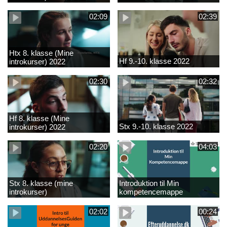
02:09
02:39
Htx 8. klasse (Mine
Hf 9.-10. klasse 2022
introkurser) 2022
02:30
02:32
Hf 8. klasse (Mine
Stx 9.-10. klasse 2022
introkurser) 2022
02:20
04:03
Stx 8. klasse (mine
Introduktion til Min
introkurser)
kompetencemappe
02:02
00:24