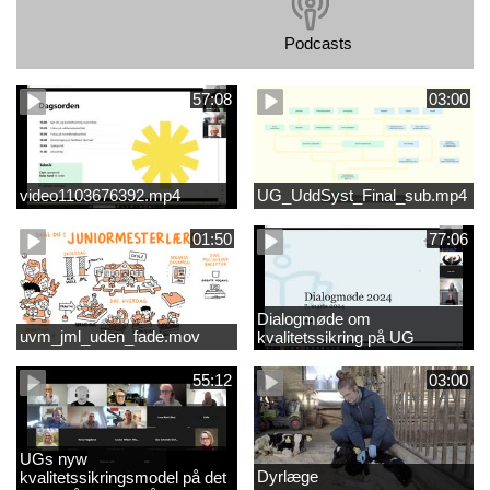
Podcasts
57:08
03:00
video1103676392.mp4
UG_UddSyst_Final_sub.mp4
01:50
77:06
Dialogmøde om
uvm_jml_uden_fade.mov
kvalitetssikring på UG
55:12
03:00
UGs nyw
Dyrlæge
kvalitetssikringsmodel på det