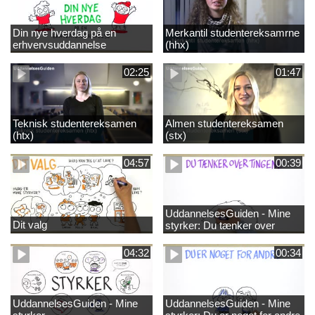
Din nye hverdag på en
Merkantil studentereksamrne
erhvervsuddannelse
(hhx)
02:25
01:47
Teknisk studentereksamen
Almen studentereksamen
(htx)
(stx)
04:57
00:39
UddannelsesGuiden - Mine
Dit valg
styrker: Du tænker over
tingene
04:32
00:34
UddannelsesGuiden - Mine
UddannelsesGuiden - Mine