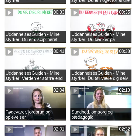
styrker
styrker: Du er noget for andre
00:33
00:35
UddannelsesGuiden - Mine
UddannelsesGuiden - Mine
styrker: Du er disciplineret
styrker: Du tænker på
fællesskabet
00:41
00:38
UddannelsesGuiden - Mine
UddannelsesGuiden - Mine
styrker: Verden er større end
styrker: Du tør være dig selv
dig og du bidrager til den
02:04
02:13
Fødevarer, jordbrug og
Sundhed, omsorg og
oplevelser
pædagogik
02:01
02:32