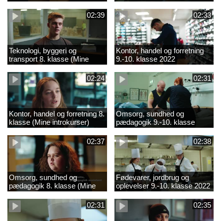
02:39
02:33
Teknologi, byggeri og
Kontor, handel og forretning
transport 8. klasse (Mine
9.-10. klasse 2022
introkurser) 2022
02:24
02:31
Kontor, handel og forretning 8.
Omsorg, sundhed og
klasse (Mine introkurser)
pædagogik 9.-10. klasse
2022
2022
02:37
02:38
Omsorg, sundhed og
Fødevarer, jordbrug og
pædagogik 8. klasse (Mine
oplevelser 9.-10. klasse 2022
introkurser) 2022
02:31
02:35