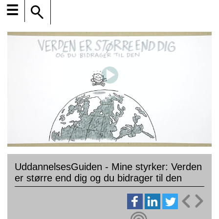
☰
UddannelsesGuiden - Mine styrker: Verden
er større end dig og du bidrager til den