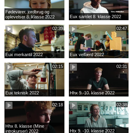
Fødevarer, jordbrug og
Eux samlet 8. klasse 2022
oplevelser 8. klasse 2022
02:39
02:47
Eux merkantil 2022
Eux velfærd 2022
02:15
02:31
Eux teknisk 2022
Hhx 9.-10. klasse 2022
02:18
02:38
Hhx 8. klasse (Mine
Htx 9. -10. klasse 2022
introkurser) 2022