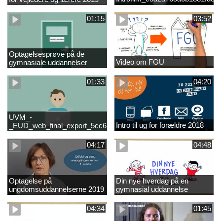
01:15
03:52
Optagelsesprøve på de
Video om FGU
gymnasiale uddannelser
01:33
04:20
UVM_-
Intro til ug for forældre 2018
_EUD_web_final_export_5cc62b2de8a2eab5775e52e524e16290
04:17
04:48
Optagelse på
Din nye hverdag på en
ungdomsuddannelserne 2019
gymnasial uddannelse
04:34
01:45