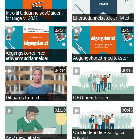
Intro til UddannelsesGuiden
Efteruddannelse.dk er flyttet
for unge v. 2021
02:33
02:28
Adgangskortet med
Adgangskortet med tekster
erhvervsuddannelser
04:44
00:45
Dit barns fremtid
OBU med tekster
01:10
00:45
Ordblindeundervisning for
AVU med tekster
voksne