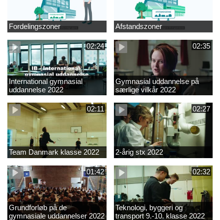
Fordelingszoner
Afstandszoner
02:24
02:35
International gymnasial
Gymnasial uddannelse på
uddannelse 2022
særlige vilkår 2022
02:11
02:27
Team Danmark klasse 2022
2-årig stx 2022
01:42
02:32
Grundforløb på de
Teknologi, byggeri og
gymnasiale uddannelser 2022
transport 9.-10. klasse 2022