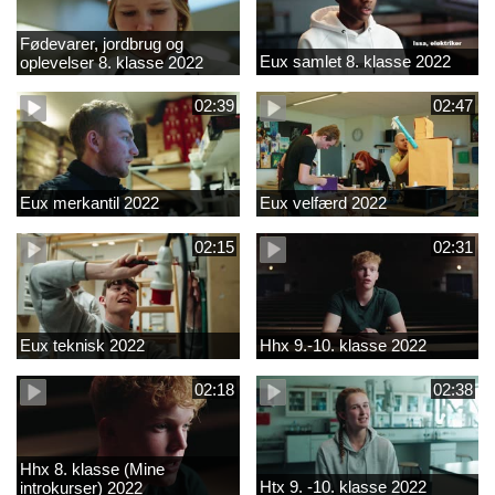
Fødevarer, jordbrug og
Eux samlet 8. klasse 2022
oplevelser 8. klasse 2022
02:39
02:47
Eux merkantil 2022
Eux velfærd 2022
02:15
02:31
Eux teknisk 2022
Hhx 9.-10. klasse 2022
02:18
02:38
Hhx 8. klasse (Mine
Htx 9. -10. klasse 2022
introkurser) 2022