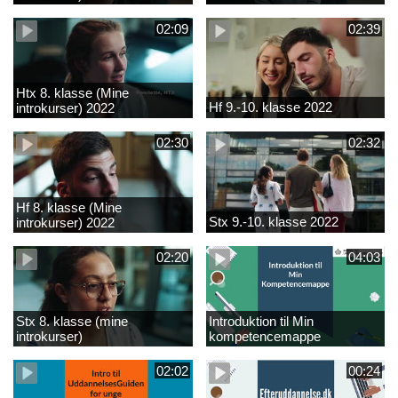
02:09
02:39
Htx 8. klasse (Mine
Hf 9.-10. klasse 2022
introkurser) 2022
02:30
02:32
Hf 8. klasse (Mine
Stx 9.-10. klasse 2022
introkurser) 2022
02:20
04:03
Stx 8. klasse (mine
Introduktion til Min
introkurser)
kompetencemappe
02:02
00:24