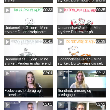
styrker
styrker: Du er noget for andre
00:33
00:35
UddannelsesGuiden - Mine
UddannelsesGuiden - Mine
styrker: Du er disciplineret
styrker: Du tænker på
fællesskabet
00:41
00:38
UddannelsesGuiden - Mine
UddannelsesGuiden - Mine
styrker: Verden er større end
styrker: Du tør være dig selv
dig og du bidrager til den
02:04
02:13
Fødevarer, jordbrug og
Sundhed, omsorg og
oplevelser
pædagogik
02:01
02:32