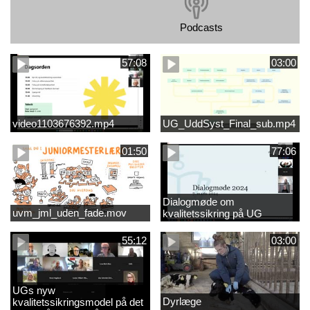
Podcasts
57:08
03:00
video1103676392.mp4
UG_UddSyst_Final_sub.mp4
01:50
77:06
Dialogmøde om
uvm_jml_uden_fade.mov
kvalitetssikring på UG
55:12
03:00
UGs nyw
Dyrlæge
kvalitetssikringsmodel på det