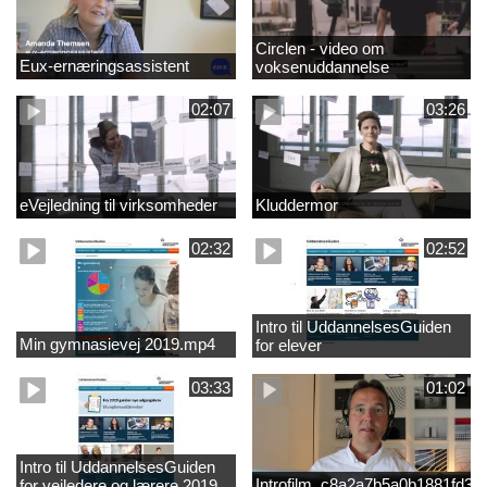
Circlen - video om
Eux-ernæringsassistent
voksenuddannelse
02:07
03:26
eVejledning til virksomheder
Kluddermor
02:32
02:52
Intro til UddannelsesGuiden
Min gymnasievej 2019.mp4
for elever
03:33
01:02
Intro til UddannelsesGuiden
Introfilm_c8a2a7b5a0b1881fd3
for vejledere og lærere 2019