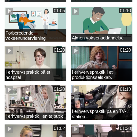
01:05
01:10
Forberedende
Almen voksenuddannelse
voksenundervisning
01:20
01:20
I erhvervspraktik på et
I erhvervspraktik i et
hospital
produktionsselskab.
01:20
01:19
I erhvervspraktik på en TV-
I erhvervspraktik i en tøjbutik
station
01:02
01:30