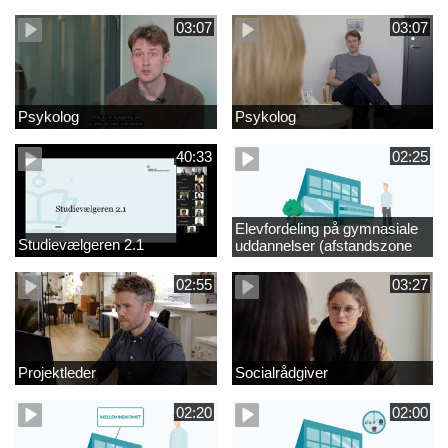
videregående område
03:07
03:07
Psykolog
Psykolog
40:33
02:25
Elevfordeling på gymnasiale
Studievælgeren 2.1
uddannelser (afstandszone
redigeret)
02:55
03:27
Projektleder
Socialrådgiver
02:20
02:00