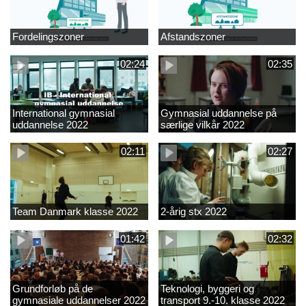
Fordelingszoner
Afstandszoner
02:24
02:35
International gymnasial
Gymnasial uddannelse på
uddannelse 2022
særlige vilkår 2022
02:11
02:27
Team Danmark klasse 2022
2-årig stx 2022
01:42
02:32
Grundforløb på de
Teknologi, byggeri og
gymnasiale uddannelser 2022
transport 9.-10. klasse 2022