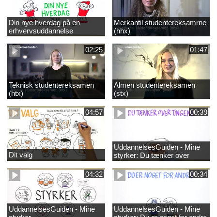
Din nye hverdag på en
Merkantil studentereksamrne
erhvervsuddannelse
(hhx)
02:25
01:47
Teknisk studentereksamen
Almen studentereksamen
(htx)
(stx)
04:57
00:39
UddannelsesGuiden - Mine
Dit valg
styrker: Du tænker over
tingene
04:32
00:34
UddannelsesGuiden - Mine
UddannelsesGuiden - Mine