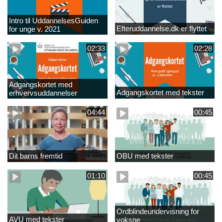
Intro til UddannelsesGuiden
Efteruddannelse.dk er flyttet
for unge v. 2021
02:33
02:28
Adgangskortet med
Adgangskortet med tekster
erhvervsuddannelser
04:44
00:45
Dit barns fremtid
OBU med tekster
01:10
00:45
Ordblindeundervisning for
AVU med tekster
voksne