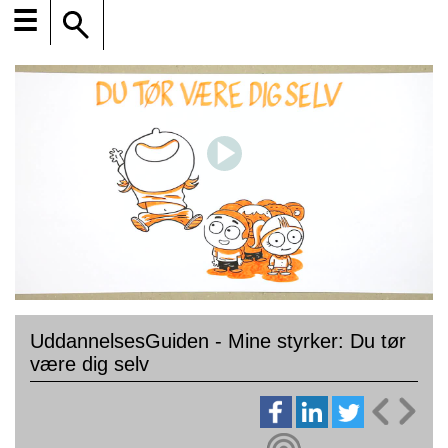
☰
UddannelsesGuiden - Mine styrker: Du tør
være dig selv