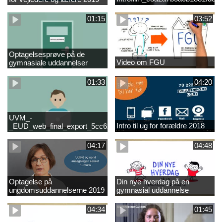
01:15
03:52
Optagelsesprøve på de
Video om FGU
gymnasiale uddannelser
01:33
04:20
UVM_-
Intro til ug for forældre 2018
_EUD_web_final_export_5cc62b2de8a2eab5775e52e524e16290
04:17
04:48
Optagelse på
Din nye hverdag på en
ungdomsuddannelserne 2019
gymnasial uddannelse
04:34
01:45