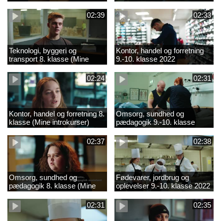
02:39
02:33
Teknologi, byggeri og
Kontor, handel og forretning
transport 8. klasse (Mine
9.-10. klasse 2022
introkurser) 2022
02:24
02:31
Kontor, handel og forretning 8.
Omsorg, sundhed og
klasse (Mine introkurser)
pædagogik 9.-10. klasse
2022
2022
02:37
02:38
Omsorg, sundhed og
Fødevarer, jordbrug og
pædagogik 8. klasse (Mine
oplevelser 9.-10. klasse 2022
introkurser) 2022
02:31
02:35